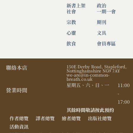
新書上架
政治
社會
一期一會
宗教
期刊
心靈
文具
飲食
會員專區
聯絡本店
150E Derby Road, Stapleford,
Nottinghamshire NG9 7AY
we-are@in-common-
breath.co.uk
星期五、六、日、一
11:00
營業時間​
-
17:00
其餘時間敬請按此預約
作者總覽
譯者總覽
繪者總覽
出版社總覽
活動資訊