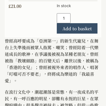
£
21.00
In stock
Add to basket
曾經高呼要成為「亞洲第一」的新生代寵兒，在舞
台上失準後而被眾人指罵、嘲笑；曾經陪着一代樂
迷成長的歌神，在爭議後被視為某種老朋友。曾經
被指「教壞細路」的百變天后，離世以後，被稱為
「香港的女兒」；曾經被視外來者的唱作人，唱著
「叮噹可否不要老」，終將成為樂迷的「我最喜
愛」。
在流行文化中，潮起潮落是常態，有一夜成名的平
民，有一呼百應的明星，卻難有永恆的巨星。在眾
聲喧嘩中，很多聲音被抹去、被忽略，但從一些歌