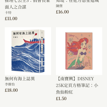
推理七公主5：假會長蒙
知埞：在他方想望這城
陳傑
面人之合謀
£
16.00
卡特
£
11.00
無何有海上誌異
【南寶興】DISNEY
李維怡
25K定頁方格筆記：小
£
18.00
魚仙粉紅
£
1.50