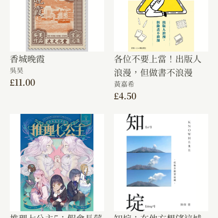
香城晚霞
各位不要上當！出版人
吳昊
浪漫，但做書不浪漫
£
11.00
黃嘉希
£
4.50