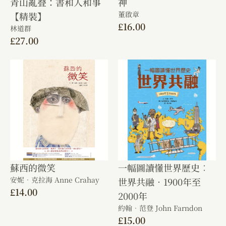
青山亂叠：書和人和事
神
董啟章
【精裝】
£
16.00
林道群
£
27.00
蘇西的微笑
一幅圖讀懂世界歷史︰
安妮．克拉海 Anne Crahay
世界共融．1900年至
£
14.00
2000年
約翰．范登 John Farndon
£
15.00