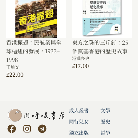
香港振翅：民航業與全
東方之珠的三斤釘：25
球樞紐的發展，1933–
個奠基香港的歷史故事
港識多史
1998
£
17.00
王迪安
£
22.00
成人叢書
文學
同行兒女
歷史
獨立出版
哲學