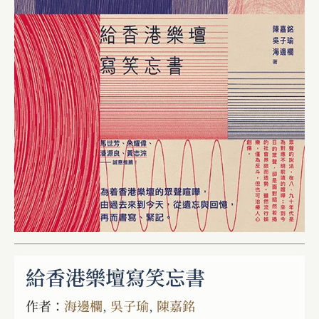
給香港樂壇寫笑忘書
作者：
海邊欄
,
吳子瑜
,
陳嘉銘