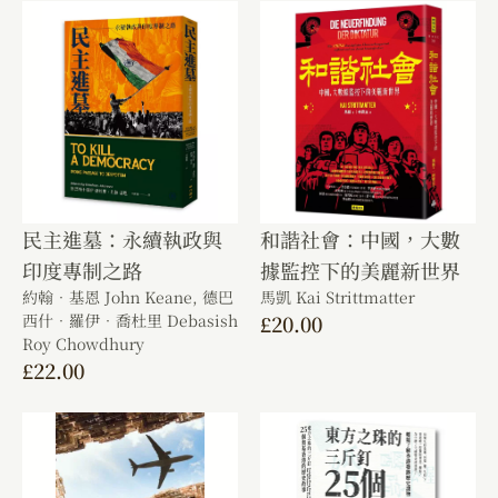
民主進墓：永續執政與
和諧社會：中國，大數
印度專制之路
據監控下的美麗新世界
約翰．基恩 John Keane,
德巴
馬凱 Kai Strittmatter
西什．羅伊．喬杜里 Debasish
£
20.00
Roy Chowdhury
£
22.00