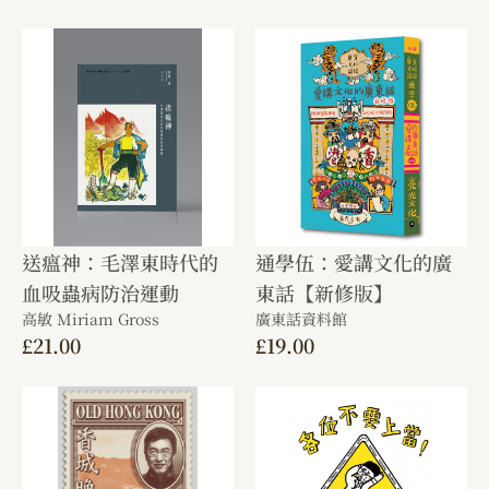
送瘟神：毛澤東時代的
通學伍：愛講文化的廣
血吸蟲病防治運動
東話【新修版】
高敏 Miriam Gross
廣東話資料館
£
21.00
£
19.00