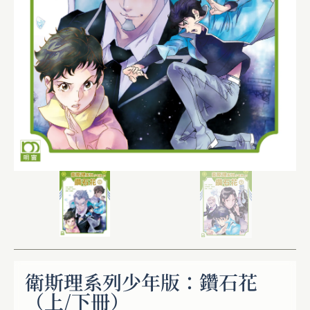
衛斯理系列少年版：鑽石花
（上/下冊）