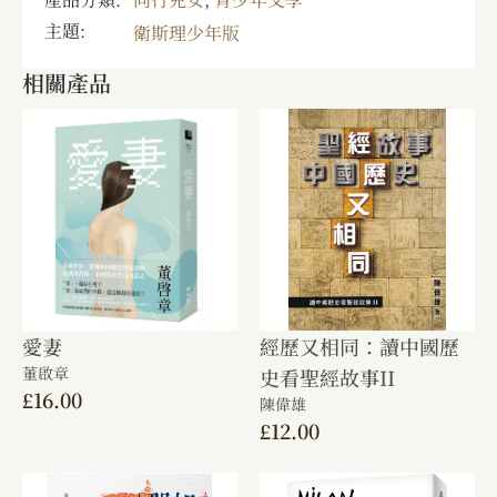
主題:
衛斯理少年版
相關產品
愛妻
經歷又相同：讀中國歷
董啟章
史看聖經故事II
£
16.00
陳偉雄
£
12.00