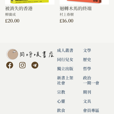
被消失的香港
迴轉木馬的終端
柳廣成
村上春樹
£
20.00
£
16.00
成人叢書
文學
同行兒女
歷史
獨立出版
哲學
新書上架
政治
社會
一期一會
宗教
期刊
心靈
文具
飲食
會員專區