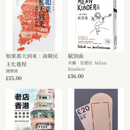
如果那天到來：南韓民
賦別曲
米蘭．昆德拉 Milan
主化進程
Kundera
鍾樂偉
£
16.00
£
15.00