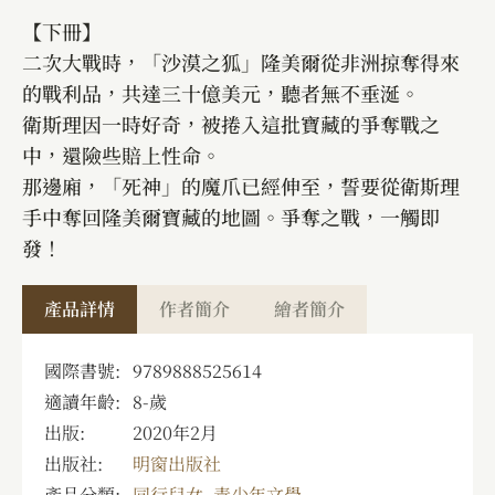
【下冊】
二次大戰時，「沙漠之狐」隆美爾從非洲掠奪得來
的戰利品，共達三十億美元，聽者無不垂涎。
衛斯理因一時好奇，被捲入這批寶藏的爭奪戰之
中，還險些賠上性命。
那邊廂，「死神」的魔爪已經伸至，誓要從衛斯理
手中奪回隆美爾寶藏的地圖。爭奪之戰，一觸即
發！
產品詳情
作者簡介
繪者簡介
國際書號:
9789888525614
適讀年齡:
8
-
歲
出版:
2020年2月
出版社:
明窗出版社
產品分類:
同行兒女
,
青少年文學