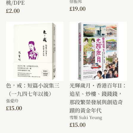
徐振邦
桃/DPE
£
19.00
£
2.00
色，戒：短篇小說集三
光輝歲月・香港百年II：
（一九四七年以後）
追星、炒樓、錢錢錢，
張愛玲
那段繁榮發展與創造奇
£
15.00
蹟的黃金年代
雪姬 Suki Yeung
£
15.00