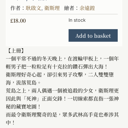
作者：
耿啟文
,
衛斯理
繪者：
余遠鍠
£
18.00
In stock
Add to basket
【上冊】
一個平常不過的冬天晚上，在渡輪甲板上，一個年
輕男子把一粒粒足有十克拉的鑽石彈出大海！
衛斯理好奇心起，卻引來男子攻擊，二人雙雙墮
海，流落荒島。
荒島之上，兩人偶遇一個被追殺的少女，衛斯理更
因此與「死神」正面交鋒！一切線索都直指一張神
秘的藏寶地圖！
而最令衛斯理驚奇的是，眾多武林高手竟也牽涉其
中！