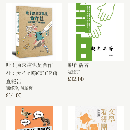
哇！原來這也是合作
親自活著
寇延丁
社：大不列顛COOP踏
£
12.00
查報告
陳郁玲,
陳怡樺
£
14.00