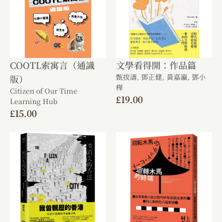
COOTL索寓言（通識
文學看得開：作品篇
甄拔濤,
鄧正健,
黃嘉瀛,
鄧小
版）
樺
Citizen of Our Time
£
19.00
Learning Hub
£
15.00