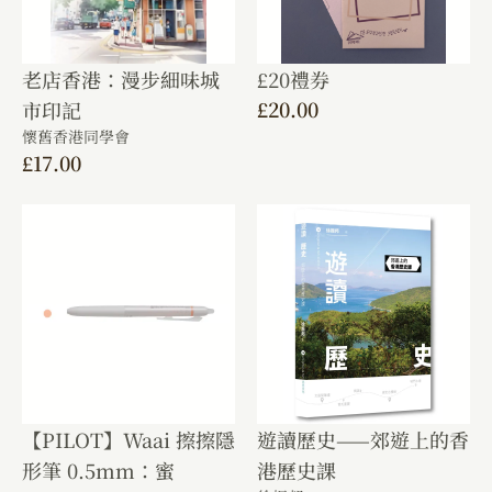
老店香港：漫步細味城
£20禮券
£
20.00
市印記
懷舊香港同學會
£
17.00
【PILOT】Waai 擦擦隱
遊讀歷史——郊遊上的香
形筆 0.5mm：蜜
港歷史課