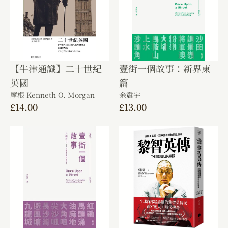
【牛津通識】二十世紀
壹街一個故事：新界東
英國
篇
摩根 Kenneth O. Morgan
余震宇
£
14.00
£
13.00