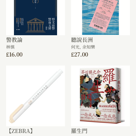
警教論
聽說長洲
林慎
何光,
余知樂
£
16.00
£
27.00
【ZEBRA】
羅生門