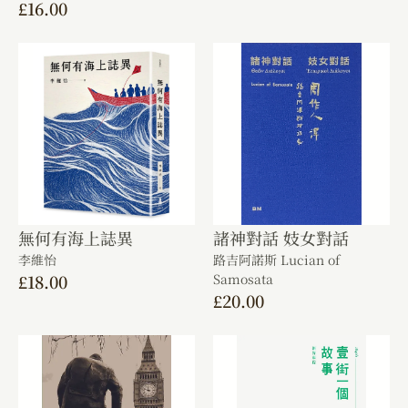
£
16.00
無何有海上誌異
諸神對話 妓女對話
李維怡
路吉阿諾斯 Lucian of
£
18.00
Samosata
£
20.00