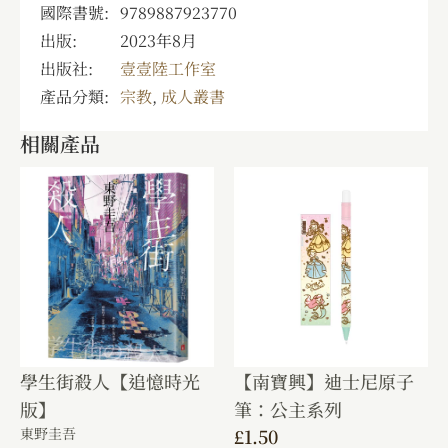
國際書號:
9789887923770
出版:
2023年8月
出版社:
壹壹陸工作室
產品分類:
宗教
,
成人叢書
相關產品
學生街殺人【追憶時光
【南寶興】迪士尼原子
版】
筆：公主系列
東野圭吾
£
1.50