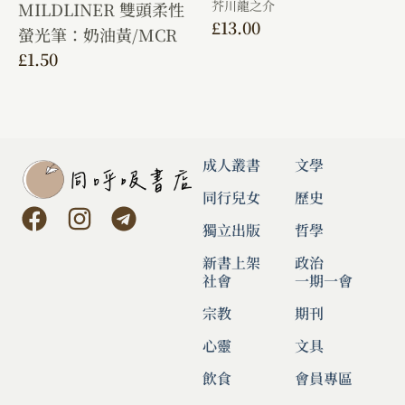
芥川龍之介
MILDLINER 雙頭柔性
£
13.00
螢光筆：奶油黃/MCR
£
1.50
成人叢書
文學
同行兒女
歷史
獨立出版
哲學
新書上架
政治
社會
一期一會
宗教
期刊
心靈
文具
飲食
會員專區