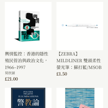
輿情監控：香港的隱性
【ZEBRA】
殖民管治與政治文化，
MILDLINER 雙頭柔性
1966–1997
螢光筆：蘇打藍/MSOB
莫欣頴
£
1.50
£
21.00