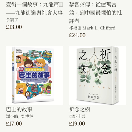
壹街一個故事：九龍篇II
黎智英傳：從億萬富
——九龍街道與社會大事
翁，到中國最懼怕的批
余震宇
評者
£
13.00
祁福德 Mark L. Clifford
£
24.00
巴士的故事
祈念之樹
譚小晴,
吳博林
東野圭吾
£
17.00
£
19.00