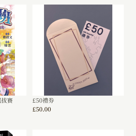
選拔賽
£50禮券
£
50.00