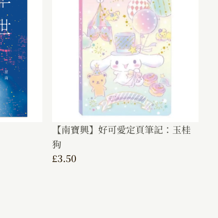
【南寶興】好可愛定頁筆記：玉桂
狗
£
3.50