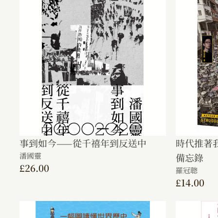
事到如今——從千禧年到反送中
時代推著
潘國靈
備忘錄
£
26.00
羅冠聰
£
14.00