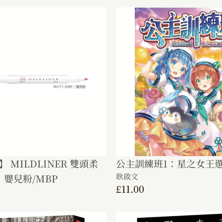
】 MILDLINER 雙頭柔
公主訓練班1：星之女王
耿啟文
嬰兒粉/MBP
£
11.00