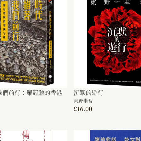
我們前行：羅冠聰的香港
沉默的遊行
東野圭吾
£
16.00