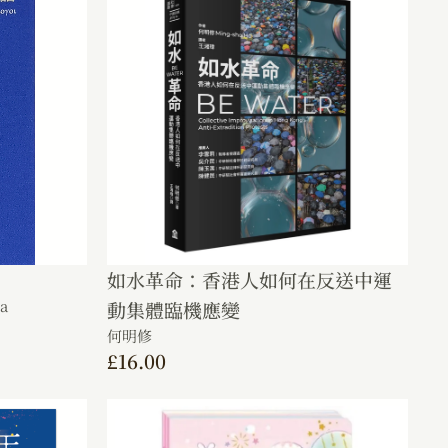
如水革命：香港人如何在反送中運
a
動集體臨機應變
何明修
£
16.00