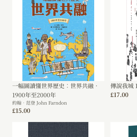
一幅圖讀懂世界歷史︰世界共融．
傳說我城 1
£
17.00
1900年至2000年
約翰．范登 John Farndon
£
15.00