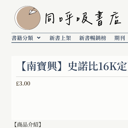
書籍分類
新書上架
新書暢銷榜
期刊
【南寶興】史諾比16K
£
3.00
【商品介紹】