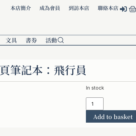
本店簡介
成為會員
到訪本店
聯絡本店
文具
書券
活動
定頁筆記本：飛行員
In stock
Add to basket