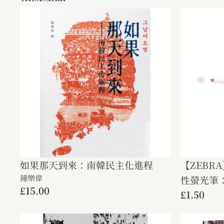
如果那天到來：南韓民主化進程
【ZEBRA
鍾樂偉
性螢光筆：
£
15.00
£
1.50