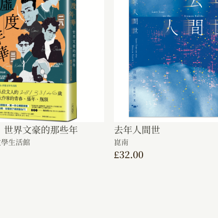
：世界文豪的那些年
去年人間世
文學生活館
崑南
£
32.00