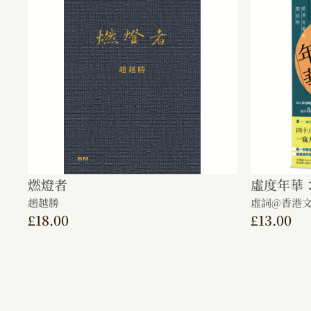
燃燈者
虛度年華
趙越勝
虛詞@香港
£
18.00
£
13.00