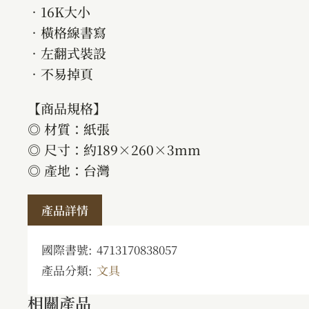
．16K大小
．橫格線書寫
．左翻式裝設
．不易掉頁
【商品規格】
◎ 材質：紙張
◎ 尺寸：約189×260×3mm
◎ 產地：台灣
產品詳情
國際書號:
4713170838057
產品分類:
文具
相關產品