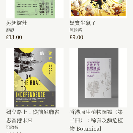
另起爐灶
黑寶生氣了
游靜
陳渝英
£
13.00
£
9.00
獨立路上：從前蘇聯省
香港原生植物圖鑑（第
思香港未來
二冊）：稀有及瀕危植
梁啟智
物 Botanical