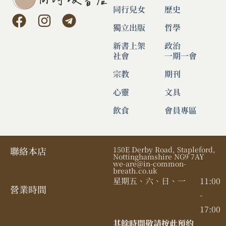
同行兒女
歷史
獨立出版
哲學
新書上架
政治
社會
一期一會
宗教
期刊
心靈
文具
飲食
會員專區
聯絡本店
150E Derby Road, Stapleford,
Nottinghamshire NG9 7AY
we-are@in-common-
breath.co.uk
星期五、六、日、一
11:00
營業時間​
-
17:00
其餘時間敬請按此預約