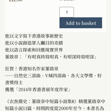
Add to basket
他以文字寫下香港故事新歷史
他以小說創造眾人矚目的奇蹟
他以語言探索和回應現實世界
董啟章：「有咁真時寫咁真，有咁深時寫咁深」
狂賀！香港知名作家董啟章
──自然史三部曲、V城四部曲、各大文學獎、好
書獎得主
獲選「2014年香港書展年度作家」
《衣魚簡史：董啟章中短篇小說集Ⅱ》精選董啟章中
短篇小說13篇，時間跨度從2000年至今。本書名為