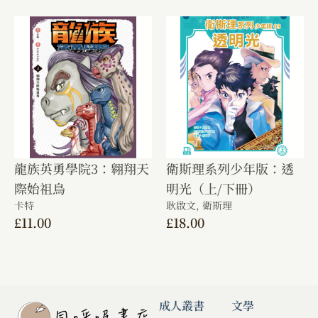
龍族英勇學院3：翱翔天
衛斯理系列少年版：透
際始祖鳥
明光（上/下冊）
卡特
耿啟文,
衛斯理
£
11.00
£
18.00
成人叢書
文學