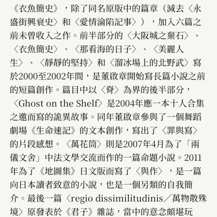
《衣魚簡史》，除了同名原版中的篇章（減去〈永
盛街興衰史〉和〈愛情淪陷記事〉），加入六篇之
前未曾收入之作。前半部分的〈大阪城之棄石〉、
〈衣魚簡史〉、〈那看海的日子〉、〈美麗人
生〉、〈靜靜的堅持〉和〈溜冰場上的北野武〉寫
於2000至2002年間，是董啟章開始寫長篇小說之前
的短篇創作。篇目中以〈脊〉為界的後半部分，
〈Ghost on the Shelf〉是2004年應一本十人合集
之邀而寫的詭異故事。同年董啟章參與了一個舞蹈
劇場《生命速記》的文本創作，寫出了〈罪與寫〉
的片段感想。〈萬花筒〉則是2007年4月為了「兩
儀文舍」中法文學交流而作的一篇命題小說。2011
年為了《地圖集》日文版而寫了〈與作〉，是一篇
向日本讀者致意的小說，也是一個另類的自我簡
介。最後一篇〈regio dissimilitudinis／萬物散殊
境〉原發表於《君子》雜誌，當中的意念頗堪玩