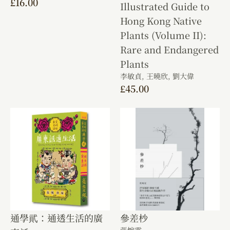
£
16.00
Illustrated Guide to
Hong Kong Native
Plants (Volume II):
Rare and Endangered
Plants
李敏貞,
王曉欣,
劉大偉
£
45.00
通學貮：通透生活的廣
參差杪
張婉雯