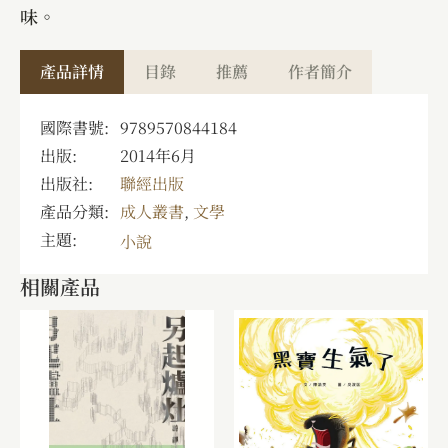
味。
產品詳情
目錄
推薦
作者簡介
國際書號:
9789570844184
出版:
2014年6月
出版社:
聯經出版
產品分類:
成人叢書
,
文學
主題:
小說
相關產品