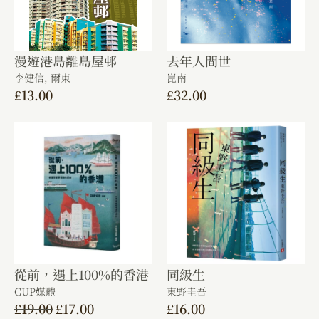
漫遊港島離島屋邨
去年人間世
李健信,
爾東
崑南
£
13.00
£
32.00
從前，遇上100%的香港
同級生
CUP媒體
東野圭吾
£
19.00
£
17.00
£
16.00