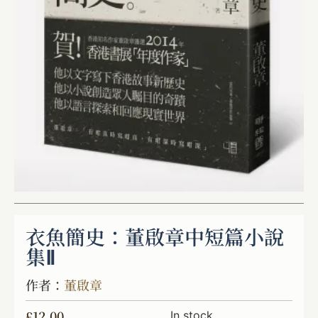
衣魚簡史：董啟章中短篇小說
集Ⅱ
作者：
董啟章
£
12.00
In stock