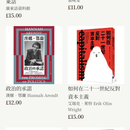
東話
£
11.00
廣東話資料館
£
15.00
政治的承諾
如何在二十一世紀反對
漢娜．鄂蘭 Hannah Arendt
資本主義
£
12.00
艾瑞克．萊特 Erik Olin
Wright
£
15.00