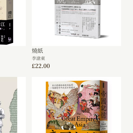
燒紙
李滄東
£
22.00