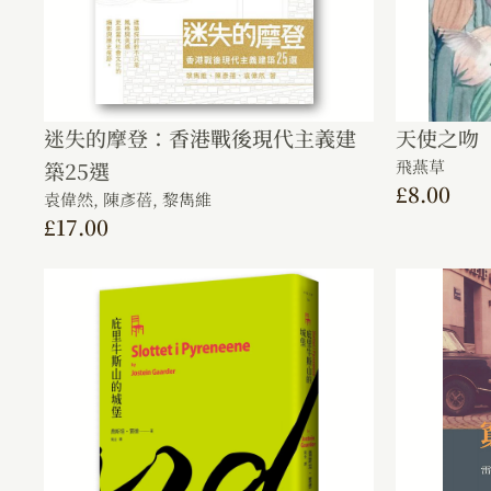
迷失的摩登：香港戰後現代主義建
天使之吻
飛燕草
築25選
£
8.00
袁偉然,
陳彥蓓,
黎雋維
£
17.00