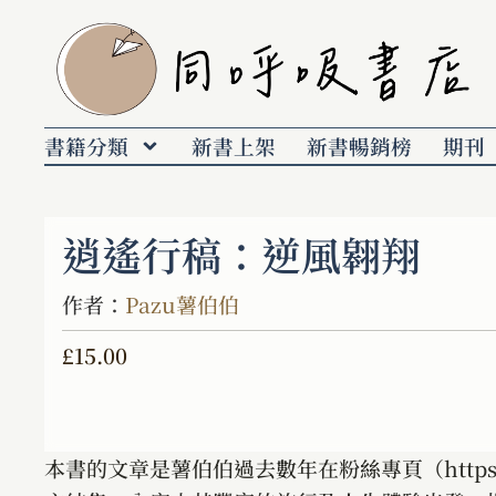
書籍分類
新書上架
新書暢銷榜
期刊
逍遙行稿：逆風翱翔
作者：
Pazu薯伯伯
£
15.00
本書的文章是薯伯伯過去數年在粉絲專頁（https://w