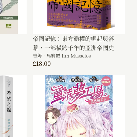
帝國記憶：東方霸權的崛起與落
幕，一部橫跨千年的亞洲帝國史
吉姆．馬賽羅 Jim Masselos
£
18.00