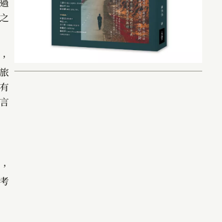
過
之
，
旅
有
言
來，
考