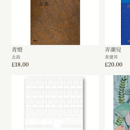
青燈
弄潮兒
北島
查建英
£
18.00
£
20.00