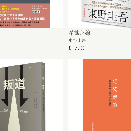
希望之線
東野圭吾
£
17.00