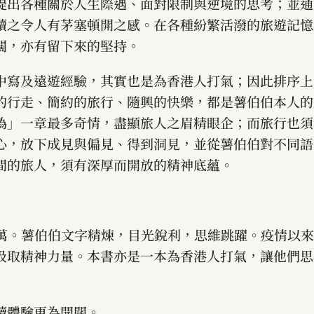
提出各種關於人生際遇、面對限制與逆境的思考；並通
讀之令人有茅塞頓開之感。在各種紛繁活潑的旅遊記憶
闊，亦有留下來的堅持。
中寫及遠遊經驗，其實也是為香港人打氣；因此排序上
的行走、簡約的旅行、隨興的快樂，都是薯伯伯本人的
偽」一章最多奇情，盡顯旅人之眉精眼企；而旅行也須
心，放下成見與偏見、得到洞見，並從薯伯伯對不同語
間的旅人，須有深厚而開放的精神底蘊。
2萬。薯伯伯文字精煉，目光銳利，思維跳躍。疫情以
汲取精神力量。本書亦是一本為香港人打氣，讓他們思
讀體驗更為開闊。