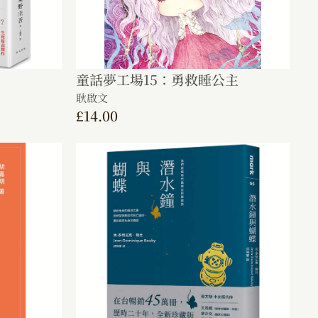
童話夢工場15：勇救睡公主
耿啟文
£
14.00