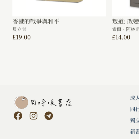
香港的戰爭與和平
叛道: 改
貝立棠
索爾．阿林斯基 S
£
19.00
£
14.00
成
同
獨
新