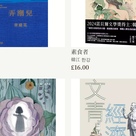
素食者
韓江 한강
£
16.00