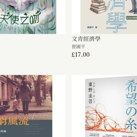
文青經濟學
曾國平
£
17.00