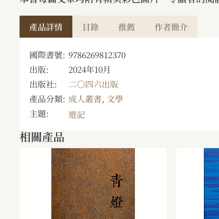
產品詳情
目錄
推薦
作者簡介
國際書號:
9786269812370
出版:
2024年10月
出版社:
二〇四六出版
產品分類:
成人叢書
,
文學
主題:
遊記
相關產品