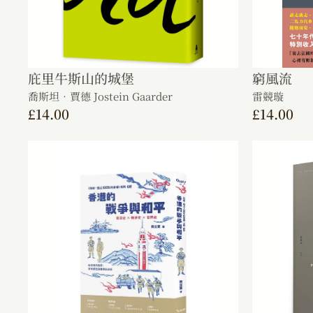
庇里牛斯山的城堡
窮風流
喬斯坦．賈德 Jostein Gaarder
雷競璇
£
14.00
£
14.00