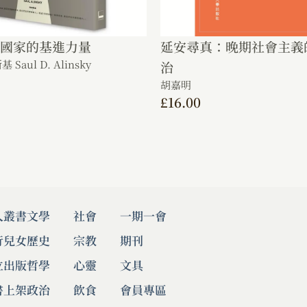
變國家的基進力量
延安尋真：晚期社會主義
aul D. Alinsky
治
胡嘉明
£
16.00
人叢書
文學
社會
一期一會
行兒女
歷史
宗教
期刊
立出版
哲學
心靈
文具
書上架
政治
飲食
會員專區