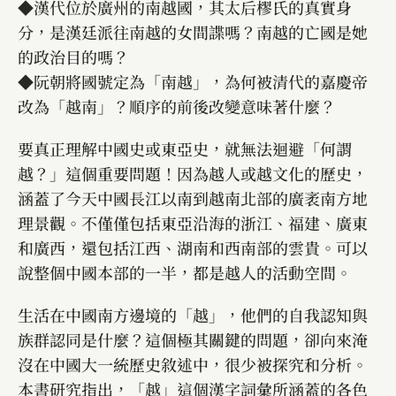
◆漢代位於廣州的南越國，其太后樛氏的真實身
分，是漢廷派往南越的女間諜嗎？南越的亡國是她
的政治目的嗎？
◆阮朝將國號定為「南越」，為何被清代的嘉慶帝
改為「越南」？順序的前後改變意味著什麼？
要真正理解中國史或東亞史，就無法迴避「何謂
越？」這個重要問題！因為越人或越文化的歷史，
涵蓋了今天中國長江以南到越南北部的廣袤南方地
理景觀。不僅僅包括東亞沿海的浙江、福建、廣東
和廣西，還包括江西、湖南和西南部的雲貴。可以
說整個中國本部的一半，都是越人的活動空間。
生活在中國南方邊境的「越」，他們的自我認知與
族群認同是什麼？這個極其關鍵的問題，卻向來淹
沒在中國大一統歷史敘述中，很少被探究和分析。
本書研究指出，「越」這個漢字詞彙所涵蓋的各色