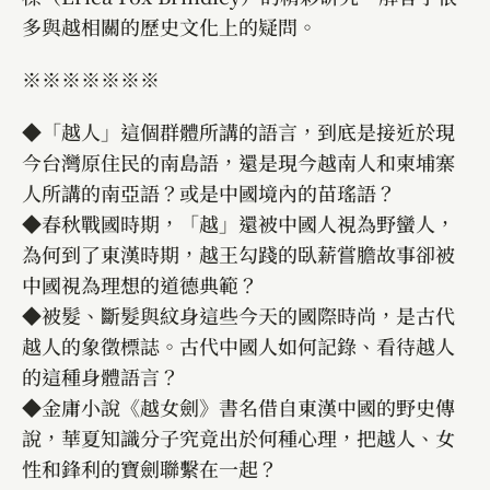
多與越相關的歷史文化上的疑問。
※※※※※※※
◆「越人」這個群體所講的語言，到底是接近於現
今台灣原住民的南島語，還是現今越南人和柬埔寨
人所講的南亞語？或是中國境內的苗瑤語？
◆春秋戰國時期，「越」還被中國人視為野蠻人，
為何到了東漢時期，越王勾踐的臥薪嘗膽故事卻被
中國視為理想的道德典範？
◆被髮、斷髮與紋身這些今天的國際時尚，是古代
越人的象徵標誌。古代中國人如何記錄、看待越人
的這種身體語言？
◆金庸小說《越女劍》書名借自東漢中國的野史傳
說，華夏知識分子究竟出於何種心理，把越人、女
性和鋒利的寶劍聯繫在一起？