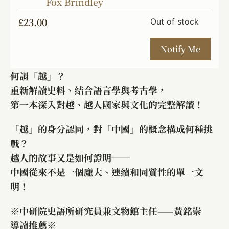
Fox Brindley
£
23.00
Out of stock
何謂「越」？
重新解讀史料、結合語言學與考古學，
第一本深入對越、越人國家與文化的完整解讀！
「越」的身分認同，對「中國」的概念構成何種挑
戰？
越人的故事又是如何證明──
中國從來不是一個龐大、連續和同質性的單一文
明！
※中研院史語所研究員兼文物館主任——黃銘崇
導讀推薦※