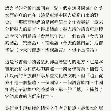
語言學的分析也證明這一點。假定讓吳國滅亡的美
女西施真的存在（這是東漢中國人編造出來的野
史），那麼西施講的是何種語言？作者專闢一章來
分析越人的語言，得出結論：越人講的語言可能接
近今天的南島語（台灣原住民）、侗台語（今天的
泰國話、寮國話）、南亞語（今天的越南語）或苗
瑤語（今天的苗族、瑤族語言），但不是漢語。
這是本書最令讀者感到洋溢著魅力的地方，也是本
書最為精彩和核心的論述──錢德樑認為，儘管長
江以南的各族群共享某些文化或文明，但「越」從
來不是一個整體、一個國家、一個語言族群。中國
知識分子記錄中的整體的、單一的「越」，掩蓋了
它們真實的族群多樣性。
為何會出現這樣的情況？作者分析說，最根本的原