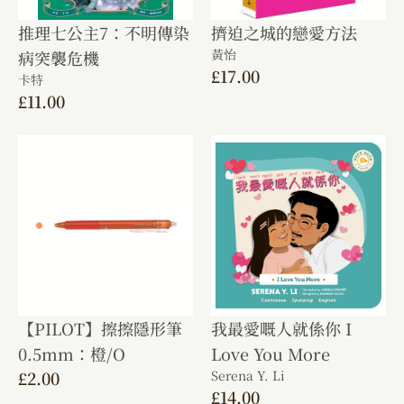
推理七公主7：不明傳染
擠迫之城的戀愛方法
黃怡
病突襲危機
£
17.00
卡特
£
11.00
【PILOT】擦擦隱形筆
我最愛嘅人就係你 I
0.5mm：橙/O
Love You More
£
2.00
Serena Y. Li
£
14.00