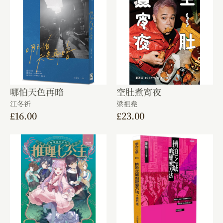
哪怕天色再暗
空肚煮宵夜
江冬祈
梁祖堯
£
16.00
£
23.00