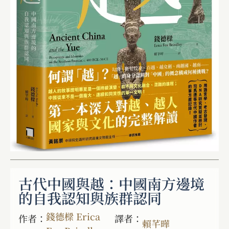
古代中國與越：中國南方邊境
的自我認知與族群認同
錢德樑 Erica
作者：
譯者：
賴芊曄