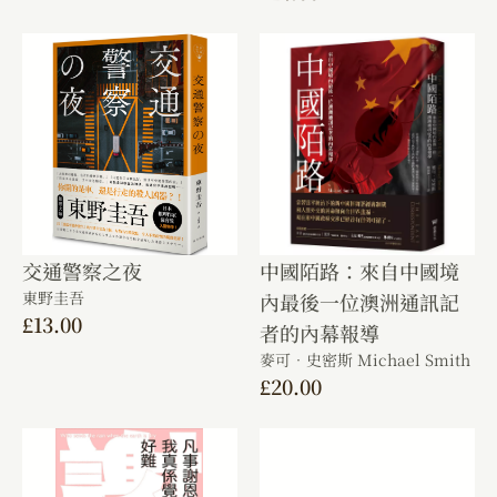
交通警察之夜
中國陌路：來自中國境
東野圭吾
內最後一位澳洲通訊記
£
13.00
者的內幕報導
麥可．史密斯 Michael Smith
£
20.00