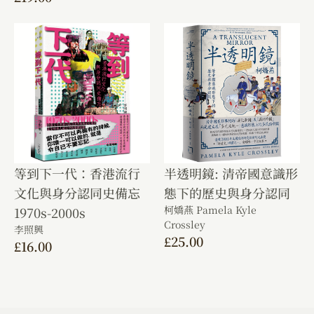
等到下一代：香港流行
半透明鏡: 清帝國意識形
文化與身分認同史備忘
態下的歷史與身分認同
柯嬌燕 Pamela Kyle
1970s-2000s
Crossley
李照興
£
25.00
£
16.00