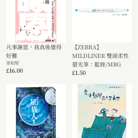
凡事謝恩，我真係覺得
【ZEBRA】
好難
MILDLINER 雙頭柔性
梁柏堅
螢光筆：藍綠/MBG
£
16.00
£
1.50