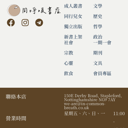
成人叢書
文學
同行兒女
歷史
獨立出版
哲學
新書上架
政治
社會
一期一會
宗教
期刊
心靈
文具
飲食
會員專區
聯絡本店
150E Derby Road, Stapleford,
Nottinghamshire NG9 7AY
we-are@in-common-
breath.co.uk
星期五、六、日、一
11:00
營業時間​
-