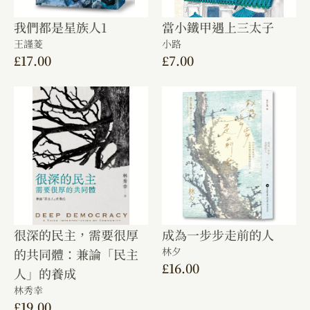
我們都是星族人1
當小鐵甲遇上三太子
王謹菱
小路
£
17.00
£
7.00
很深的民主，需要很厚
成為一步步走前的人
林夕
的共同體：兼論「民主
£
16.00
人」的養成
林秀幸
£
19.00