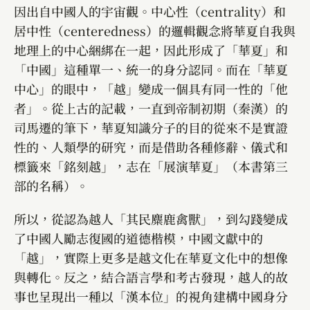
因出自中國人的宇宙觀。中心性（centrality）和
居中性（centeredness）的邏輯觀念將華夏自我與
地理上的中心綑綁在一起，因此形成了「華夏」和
「中國」這種單一、統一的身分認同。而在「華夏
中心」的眼中，「越」變成一個具有同一性的「他
者」。從上古的記載，一直到帝制初期（秦漢）的
司馬遷的筆下，華夏知識分子的目的從來不是實證
性的、人類學的研究，而是借助各種修辭、儀式和
標籤來「銘刻越」，志在「展演華夏」（本書第三
部的名稱）。
所以，從認為越人「其民麋鹿禽獸」，到勾踐變成
了中國人勵志復國的道德楷模，中國文獻中的
「越」，實際上更多是越文化在華夏文化中的想像
與轉化。反之，結合語言學和考古發現，越人的故
事也呈現出一種以「漢本位」的視角建構中國身分