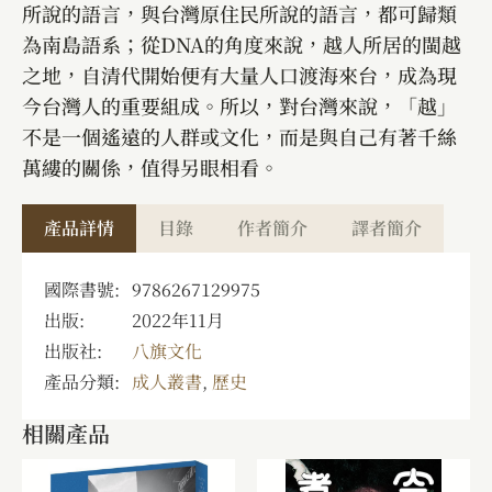
所說的語言，與台灣原住民所說的語言，都可歸類
為南島語系；從DNA的角度來說，越人所居的閩越
之地，自清代開始便有大量人口渡海來台，成為現
今台灣人的重要組成。所以，對台灣來說，「越」
不是一個遙遠的人群或文化，而是與自己有著千絲
萬縷的關係，值得另眼相看。
產品詳情
目錄
作者簡介
譯者簡介
國際書號:
9786267129975
出版:
2022年11月
出版社:
八旗文化
產品分類:
成人叢書
,
歷史
相關產品