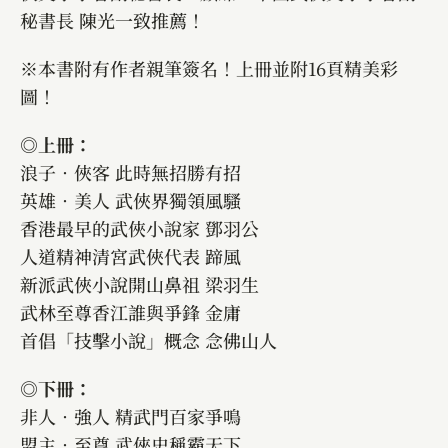
秘書長 陳光一致推薦！
※本書附有作者親筆簽名！上冊並附16頁精美彩
圖！
◎上冊：
浪子‧俠客 此時無招勝有招
英雄‧美人 武俠界獨領風騷
香港最早的武俠小說家 鄧羽公
人道精神清宮武俠代表 蹄風
新派武俠小說開山鼻祖 梁羽生
武林至尊香江誰與爭鋒 金庸
首倡「技擊小說」概念 念佛山人
◎下冊：
非人‧強人 精武門百家爭鳴
盟主‧至尊 武俠史稱霸天下