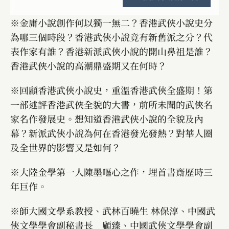
※金庸小說創作何以獨一無二？香港武俠小說史分
為哪三個時段？香港武俠小說竟有新舊派之分？代
表作家有誰？香港新派武俠小說的開山鼻祖是誰？
香港武俠小說的高潮鼎盛期又在何時？
※回顧香港武俠小說史，重溫香港武俠全盛期！第
一部述評香港武俠全貌的大書，前所未聞的武俠名
家名作發展史。想知道香港武俠小說的全貌及內
幕？新派武俠小說為何在香港發光發熱？對華人圈
及全世界的影響又是如何？
※大陸金學第一人陳墨嘔心之作，埋首書齋歷時三
年巨作。
※師大國文學系教授、武林百曉生 林保淳、中國武
俠文學學會副秘書長 顧臻、中國武俠文學學會副