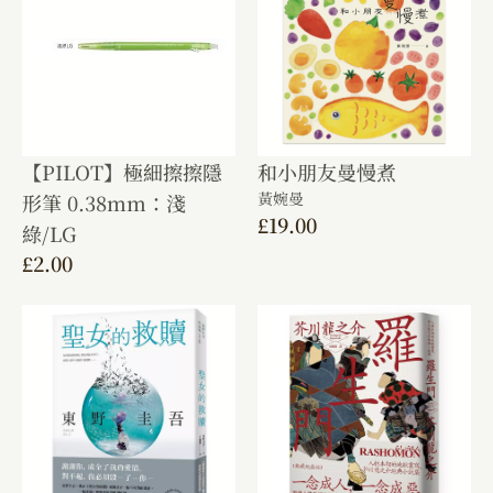
【PILOT】極細擦擦隱
和小朋友曼慢煮
黃婉曼
形筆 0.38mm：淺
£
19.00
綠/LG
£
2.00