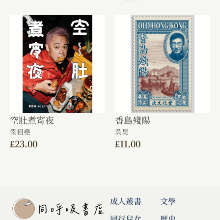
空肚煮宵夜
香島殘陽
梁祖堯
吳昊
£
23.00
£
11.00
成人叢書
文學
同行兒女
歷史