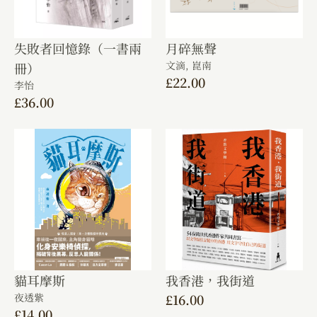
失敗者回憶錄（一書兩
月碎無聲
文滴,
崑南
冊）
£
22.00
李怡
£
36.00
貓耳摩斯
我香港，我街道
夜透紫
£
16.00
£
14.00