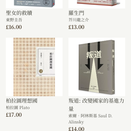
聖女的救贖
羅生門
東野圭吾
芥川龍之介
£
16.00
£
13.00
柏拉圖理想國
叛道: 改變國家的基進力
柏拉圖 Plato
量
£
17.00
索爾．阿林斯基 Saul D.
Alinsky
£
14.00