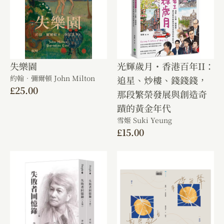
失樂園
光輝歲月・香港百年II：
約翰．彌爾頓 John Milton
追星、炒樓、錢錢錢，
£
25.00
那段繁榮發展與創造奇
蹟的黃金年代
雪姬 Suki Yeung
£
15.00