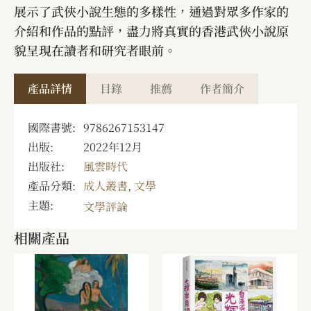
展示了武俠小說生態的多樣性，通過對眾多作家的
介紹和作品的點評，盡力將真實的香港武俠小說原
貌呈現在讀者和研究者眼前。
產品詳情
目錄
推薦
作者簡介
國際書號:
9786267153147
出版:
2022年12月
出版社:
風雲時代
產品分類:
成人叢書
,
文學
主題:
文學評論
相關產品