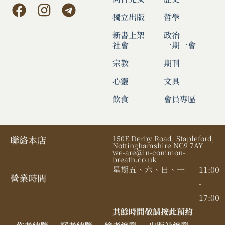
獨立出版
哲學
新書上架
政治
社會
一期一會
宗教
期刊
心靈
文具
飲食
會員專區
聯絡本店
150E Derby Road, Stapleford,
Nottinghamshire NG9 7AY
we-are@in-common-
breath.co.uk
星期五、六、日、一
11:00
營業時間​
-
17:00
其餘時間敬請按此預約