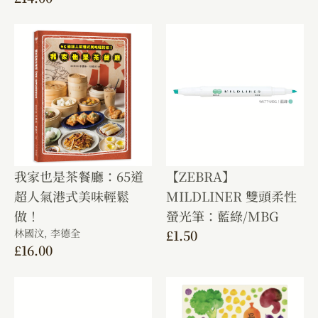
我家也是茶餐廳：65道
【ZEBRA】
超人氣港式美味輕鬆
MILDLINER 雙頭柔性
做！
螢光筆：藍綠/MBG
林國汶,
李德全
£
1.50
£
16.00