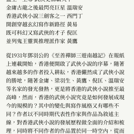
金庸古龍之後最閃亮巨星 溫瑞安
香港武俠小說三劍客之一 西門丁
開創穿越玄幻寫作新路徑 黃易
既可科幻又寫武俠的才子 倪匡
並列鬼王靈異推理派作家 黃鷹
從1931年鄧羽公的《至善禪師三遊南越記》在報紙
上連載開始，香港便開啟了武俠小說的序幕，隨著
越來越多的作者投入耕耘，香港儼然成了武俠小說
的勝地，隨著金庸、梁羽生、黃鷹、倪匡、溫瑞安
等名家的發光發熱，更是將香港的武俠小說推至最
高峰，然而，香港的武俠小說究竟是如何發展成現
今的規模的？其中的變化與寫作風格又有哪些不
同？作者以不同時期代表性作家與作品為敘述主
線，對香港武俠小說的發展歷程做全面的介紹和梳
理，同時將不同作者的作品置於同一時空內，從而