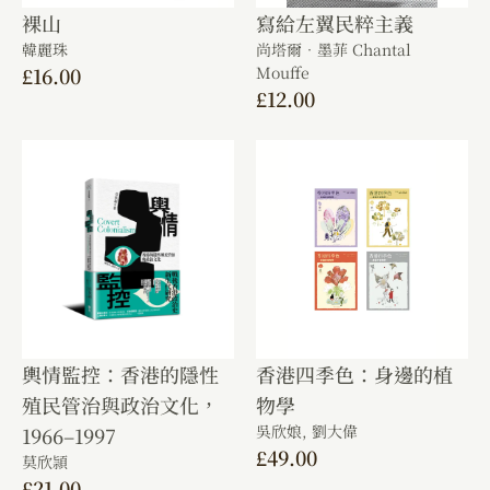
裸山
寫給左翼民粹主義
韓麗珠
尚塔爾．墨菲 Chantal
£
16.00
Mouffe
£
12.00
輿情監控：香港的隱性
香港四季色：身邊的植
殖民管治與政治文化，
物學
吳欣娘,
劉大偉
1966–1997
£
49.00
莫欣頴
£
21.00