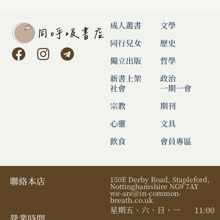
成人叢書
文學
同行兒女
歷史
獨立出版
哲學
新書上架
政治
社會
一期一會
宗教
期刊
心靈
文具
飲食
會員專區
聯絡本店
150E Derby Road, Stapleford,
Nottinghamshire NG9 7AY
we-are@in-common-
breath.co.uk
星期五、六、日、一
11:00
營業時間​