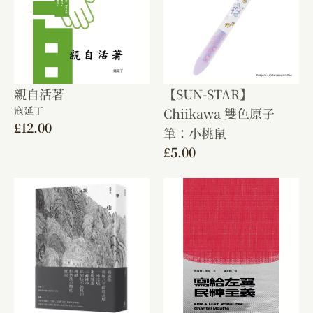
親自活著
【SUN-STAR】
寇延丁
Chiikawa 雙色原子
£
12.00
筆：小桃鼠
£
5.00