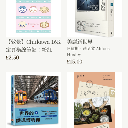
【敦景】Chiikawa 16K
美麗新世界
阿道斯．赫胥黎 Aldous
定頁橫線筆記：粉紅
Huxley
£
2.50
£
15.00