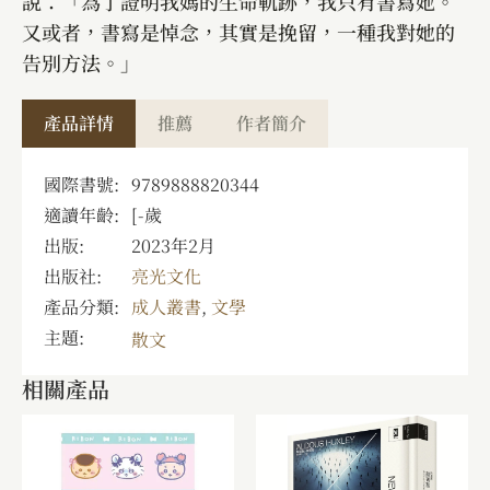
說：「為了證明我媽的生命軌跡，我只有書寫她。
又或者，書寫是悼念，其實是挽留，一種我對她的
告別方法。」
產品詳情
推薦
作者簡介
國際書號:
9789888820344
適讀年齡:
[
-
歲
出版:
2023年2月
出版社:
亮光文化
產品分類:
成人叢書
,
文學
主題:
散文
相關產品