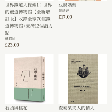
世界鐵道大探索1：世界
豆腐媽媽
黃靖婷
的鐵道博物館【全新增
£
17.00
訂版】收錄全球70座鐵
道博物館+臺灣12個潛力
點
蘇昭旭
£
23.00
石頭與桃花
查泰萊夫人的情人