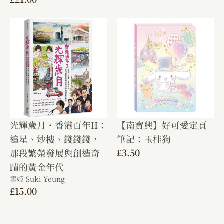
光輝歲月・香港百年II：
【南寶興】好可愛定頁
追星、炒樓、錢錢錢，
筆記：玉桂狗
£
3.50
那段繁榮發展與創造奇
蹟的黃金年代
雪姬 Suki Yeung
£
15.00