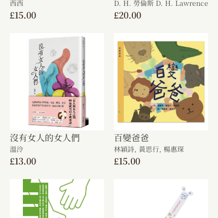
西西
D. H. 勞倫斯 D. H. Lawrence
£
15.00
£
20.00
沒有女人的女人們
百變爸爸
溫泠
林穎詩,
黃思行,
楊惠琛
£
13.00
£
15.00