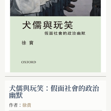
犬儒與玩笑：假面社會的政治
幽默
作者：
徐賁