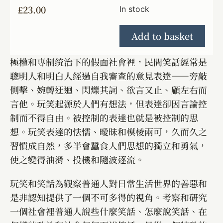
£
23.00
In stock
Add to basket
極權和專制統治下的假面社會裡，民間笑話經常是
聰明人和明白人經過自我審查的意見表達――旁敲
側擊、婉轉迂迴、閃爍其詞、欲言又止、顧左右而
言他。玩笑起源於人們有想法，但表達卻因言論控
制而不得自由。被控制的表達也就是被控制的思
想。玩笑表達的怯懦、曖昧和模棱兩可，久而久之
習慣成自然，多半會蠶食人們思想的獨立和勇氣，
使之變得油滑、投機和隨波逐流。
玩笑和笑話為觀察普通人對日常生活世界的善惡和
是非認知提供了一個不可多得的視角。考察和研究
一個社會裡普通人說些什麼笑話、怎麼說笑話、在