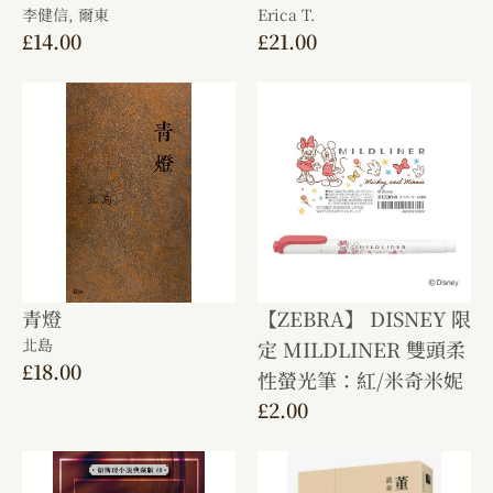
李健信,
爾東
Erica T.
£
14.00
£
21.00
青燈
【ZEBRA】 DISNEY 限
北島
定 MILDLINER 雙頭柔
£
18.00
性螢光筆：紅/米奇米妮
£
2.00