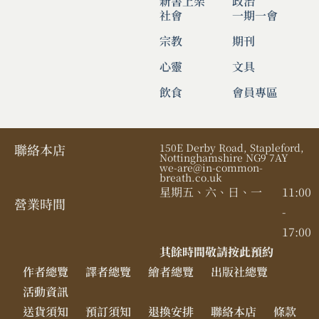
新書上架
政治
社會
一期一會
宗教
期刊
心靈
文具
飲食
會員專區
聯絡本店
150E Derby Road, Stapleford,
Nottinghamshire NG9 7AY
we-are@in-common-
breath.co.uk
星期五、六、日、一
11:00
營業時間​
-
17:00
其餘時間敬請按此預約
作者總覽
譯者總覽
繪者總覽
出版社總覽
活動資訊
送貨須知
預訂須知
退換安排
聯絡本店
條款