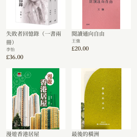
失敗者回憶錄（一書兩
閱讀通向自由
王強
冊）
£
20.00
李怡
£
36.00
漫遊香港居屋
最後的橫洲