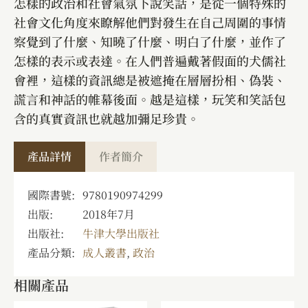
怎樣的政治和社會氣氛下說笑話，是從一個特殊的
社會文化角度來瞭解他們對發生在自己周圍的事情
察覺到了什麼、知曉了什麼、明白了什麼，並作了
怎樣的表示或表達。在人們普遍戴著假面的犬儒社
會裡，這樣的資訊總是被遮掩在層層扮相、偽裝、
謊言和神話的帷幕後面。越是這樣，玩笑和笑話包
含的真實資訊也就越加彌足珍貴。
產品詳情
作者簡介
國際書號:
9780190974299
出版:
2018年7月
出版社:
牛津大學出版社
產品分類:
成人叢書
,
政治
相關產品