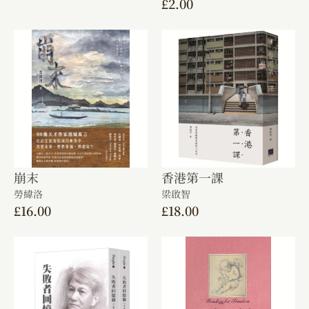
£
2.00
崩末
香港第一課
勞緯洛
梁啟智
£
16.00
£
18.00