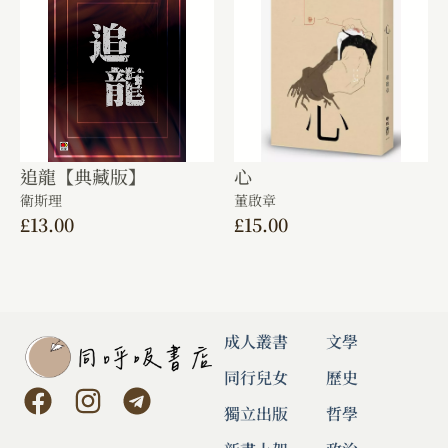
追龍【典藏版】
心
衛斯理
董啟章
£
13.00
£
15.00
成人叢書
文學
同行兒女
歷史
獨立出版
哲學