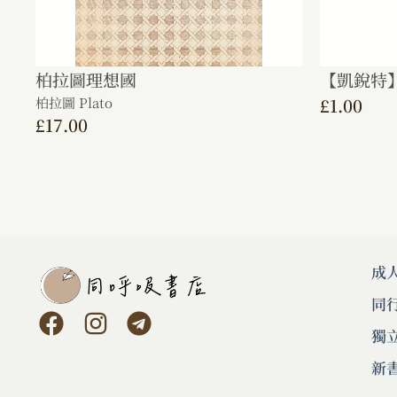
柏拉圖理想國
【凱銳特】
柏拉圖 Plato
£
1.00
£
17.00
成
同
獨
新