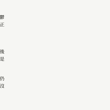
鬱
正
後
是
仍
沒