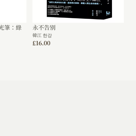
光筆：綠
永不告別
韓江 한강
£
16.00