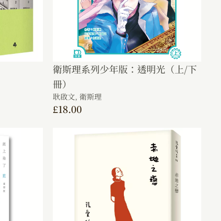
】
衛斯理系列少年版：透明光（上/下
冊）
耿啟文,
衛斯理
£
18.00