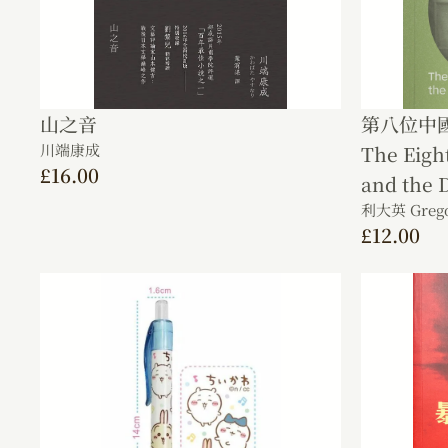
山之音
第八位中
川端康成
The Eigh
£
16.00
and the 
利大英 Grego
£
12.00