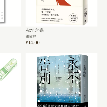
赤地之戀
張愛玲
£
14.00