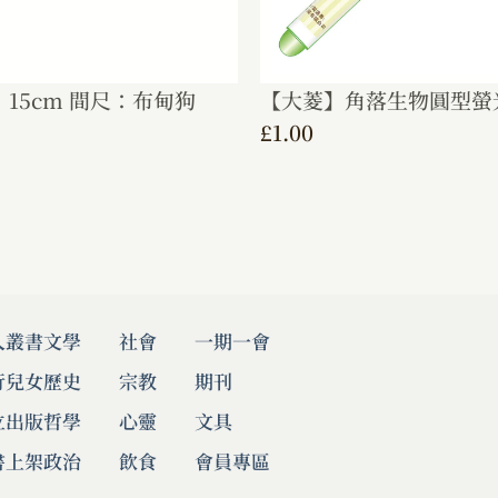
15cm 間尺：布甸狗
【大菱】角落生物圓型螢
£
1.00
人叢書
文學
社會
一期一會
行兒女
歷史
宗教
期刊
立出版
哲學
心靈
文具
書上架
政治
飲食
會員專區