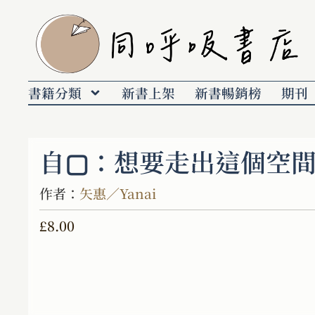
書籍分類
新書上架
新書暢銷榜
期刊
自▢：想要走出這個空
作者：
矢惠／Yanai
£
8.00