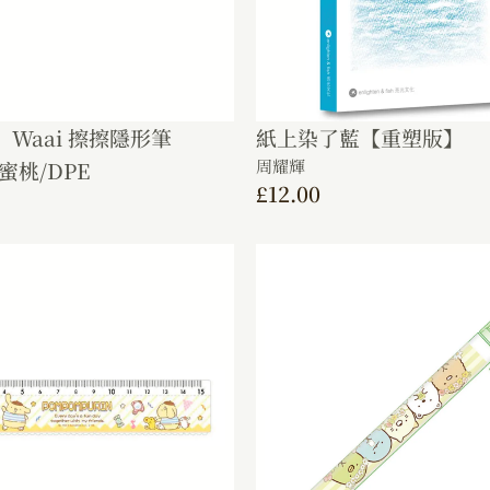
】Waai 擦擦隱形筆
紙上染了藍【重塑版】
周耀輝
蜜桃/DPE
£
12.00