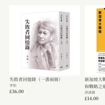
失敗者回憶錄（一書兩冊）
新加坡大
李怡
和戰略之
£
36.00
洪清源
£
14.00