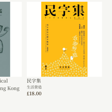
cal
民字集
生活營造
Hong Kong
£
18.00