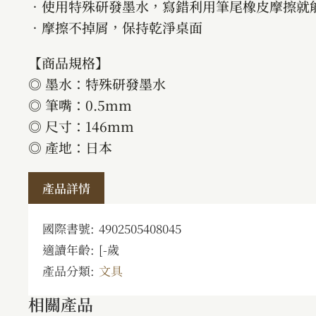
．使用特殊研發墨水，寫錯利用筆尾橡皮摩擦就
．摩擦不掉屑，保持乾淨桌面
【商品規格】
◎ 墨水：特殊研發墨水
◎ 筆嘴：0.5mm
◎ 尺寸：146mm
◎ 產地：日本
產品詳情
國際書號:
4902505408045
適讀年齡:
[
-
歲
產品分類:
文具
相關產品