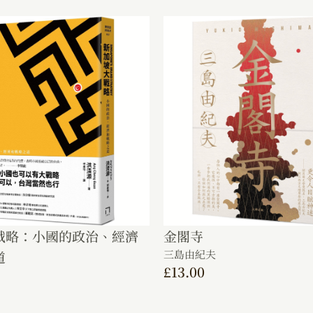
戰略：小國的政治、經濟
金閣寺
三島由紀夫
道
£
13.00