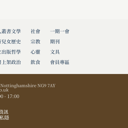
人叢書
文學
社會
一期一會
行兒女
歷史
宗教
期刊
立出版
哲學
心靈
文具
書上架
政治
飲食
會員專區
, Nottinghamshire NG9 7AY
o.uk
0 - 17:00
資訊
私隱