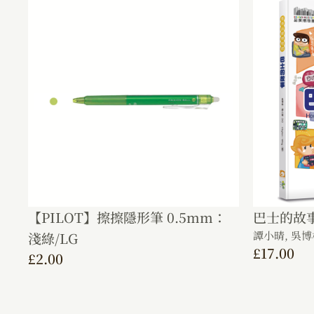
【PILOT】擦擦隱形筆 0.5mm：
巴士的故
譚小晴,
吳博
淺綠/LG
£
17.00
£
2.00