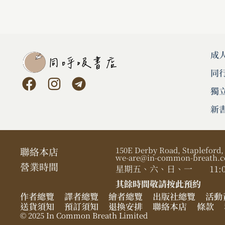
成
同
獨
新
聯絡本店
150E Derby Road, Stapleford
we-are@in-common-breath.c
營業時間​
星期五、六、日、一
11:0
其餘時間敬請按此預約
作者總覽
譯者總覽
繪者總覽
出版社總覽
活動
送貨須知
預訂須知
退換安排
聯絡本店
條款
© 2025 In Common Breath Limited