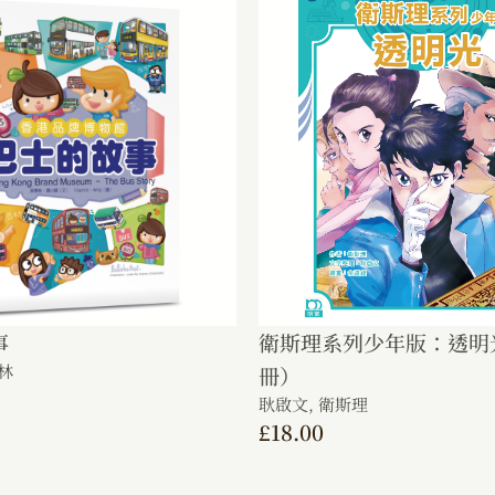
事
衛斯理系列少年版：透明
林
冊）
耿啟文,
衛斯理
£
18.00