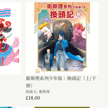
衛斯理系列少年版：換頭記（上/下
冊）
耿啟文,
衛斯理
£
18.00