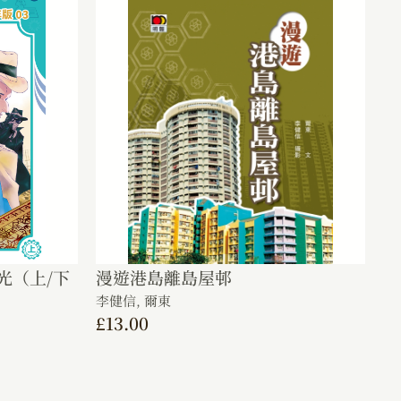
光（上/下
漫遊港島離島屋邨
李健信,
爾東
£
13.00