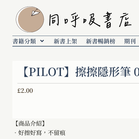
書籍分類
新書上架
新書暢銷榜
期刊
【PILOT】擦擦隱形筆 0
£
2.00
【商品介紹】
．好擦好寫，不留痕