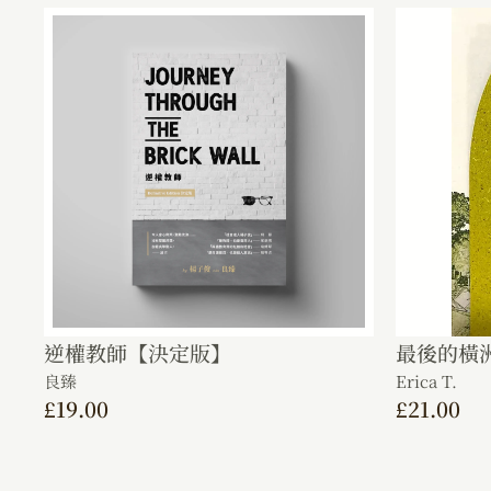
逆權教師【決定版】
最後的橫
良臻
Erica T.
£
19.00
£
21.00