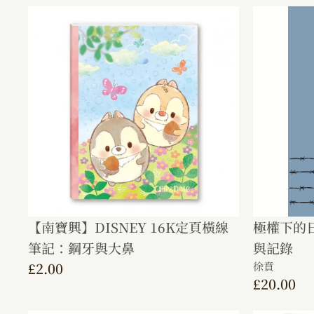
【南寶興】DISNEY 16K定頁橫線
極權下的
筆記：鋼牙與大鼻
與記錄
£
2.00
徐賁
£
20.00