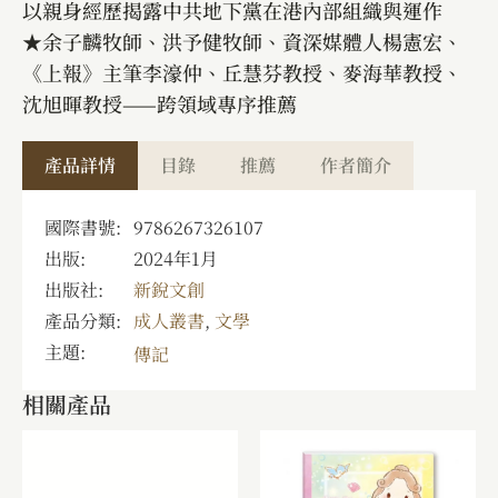
以親身經歷揭露中共地下黨在港內部組織與運作
★余子麟牧師、洪予健牧師、資深媒體人楊憲宏、
《上報》主筆李濠仲、丘慧芬教授、麥海華教授、
沈旭暉教授——跨領域專序推薦
產品詳情
目錄
推薦
作者簡介
國際書號:
9786267326107
出版:
2024年1月
出版社:
新銳文創
產品分類:
成人叢書
,
文學
主題:
傳記
相關產品