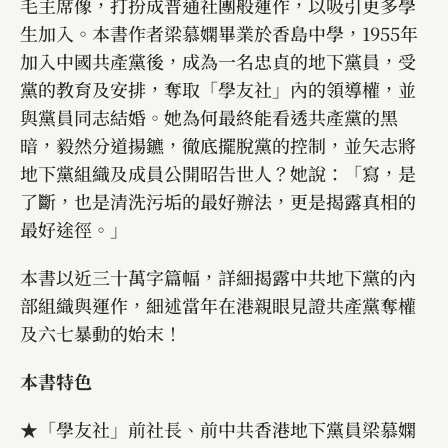
毛主席像，打扮成普通社團般運作，以吸引更多學
生加入。本書作者梁慕嫻畢業於香島中學，1955年
加入中國共產黨後，成為一名忠貞的地下黨員，受
黨的教育及安排，奪取「學友社」內的領導權，並
與黨員同志結婚。她為何最終能看透共產黨的黑
暗，毅然分道揚鑣，徹底擺脫黨的控制，並矢志將
地下黨組織及成員公開昭告世人？她說：「寫，是
了斷，也是清洗污垢的最好辦法，更是揭露真相的
最好途徑。」
本書以近三十萬字篇幅，詳細揭露中共地下黨的內
部組織與運作，細述當年在港親眼見證共產黨奪權
及六七暴動的始末！
本書特色
★「學友社」前社長、前中共香港地下黨員梁慕嫻