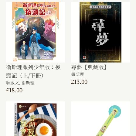
衛斯理系列少年版：換
尋夢【典藏版】
衛斯理
頭記（上/下冊）
£
13.00
耿啟文,
衛斯理
£
18.00