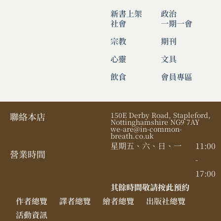
新書上架
政治
社會
一期一會
宗教
期刊
心靈
文具
飲食
會員專區
聯絡本店
150E Derby Road, Stapleford,
Nottinghamshire NG9 7AY
we-are@in-common-
breath.co.uk
星期五、六、日、一
11:00
營業時間​
-
17:00
其餘時間敬請按此預約
作者總覽
譯者總覽
繪者總覽
出版社總覽
活動資訊