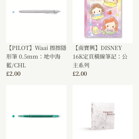
【PILOT】Waai 擦擦隱
【南寶興】DISNEY
形筆 0.5mm：地中海
16K定頁橫線筆記：公
藍/CHL
主系列
£
2.00
£
2.00