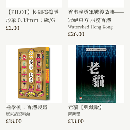
【PILOT】極細擦擦隱
香港義勇軍戰後故事——
形筆 0.38mm：綠/G
冠絕東方 服務香港
£
2.00
Watershed Hong Kong
£
26.00
通學捌：香港製造
老貓【典藏版】
廣東話資料館
衛斯理
£
18.00
£
13.00