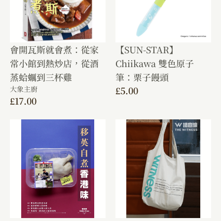
會開瓦斯就會煮：從家
【SUN-STAR】
常小館到熱炒店，從酒
Chiikawa 雙色原子
蒸蛤蠣到三杯雞
筆：栗子饅頭
大象主廚
£
5.00
£
17.00