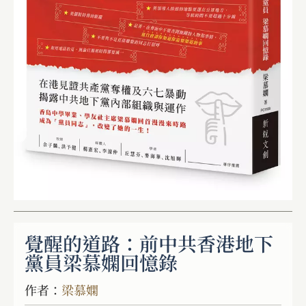
覺醒的道路：前中共香港地下
黨員梁慕嫻回憶錄
作者：
梁慕嫻