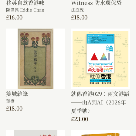
移英自煮香港味
Witness 防水環保袋
陳偉興 Eddie Chan
法庭線
£
16.00
£
18.00
雙城雜筆
就係香港029：兩文港語
董橋
──由A到AI（2026年
£
18.00
夏季號）
£
23.00