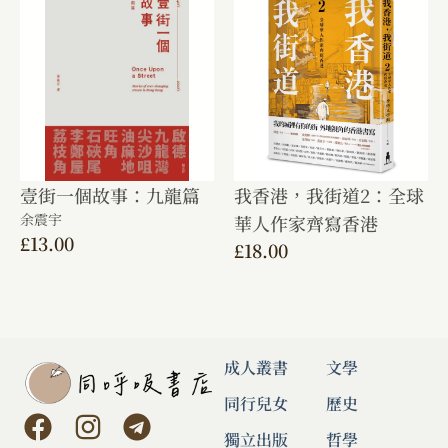
壹街一個故事：九龍篇
我香港，我街道2：全球
余震宇
華人作家齊寫香港
£
13.00
£
18.00
成人叢書
文學
同行兒女
歷史
獨立出版
哲學