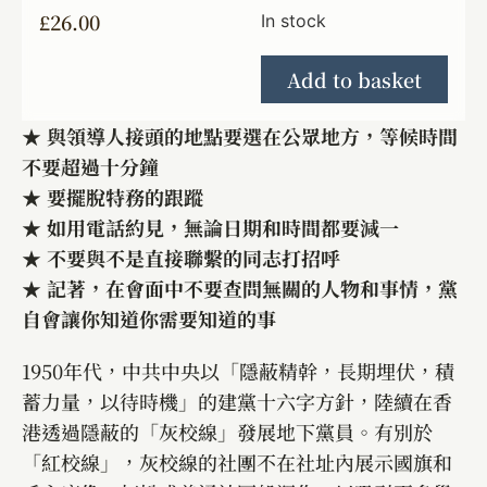
£
26.00
In stock
Add to basket
★ 與領導人接頭的地點要選在公眾地方，等候時間
不要超過十分鐘
★ 要擺脫特務的跟蹤
★ 如用電話約見，無論日期和時間都要減一
★ 不要與不是直接聯繫的同志打招呼
★ 記著，在會面中不要查問無關的人物和事情，黨
自會讓你知道你需要知道的事
1950年代，中共中央以「隱蔽精幹，長期埋伏，積
蓄力量，以待時機」的建黨十六字方針，陸續在香
港透過隱蔽的「灰校線」發展地下黨員。有別於
「紅校線」，灰校線的社團不在社址內展示國旗和