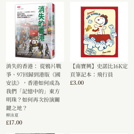
消失的香港： 從鴉片戰
【南寶興】史諾比16K定
爭、97回歸到港版《國
頁筆記本：飛行員
£
3.00
安法》，香港如何成為
我們「記憶中的」東方
明珠？如何再次扮演關
鍵之地？
柳泳夏
£
17.00