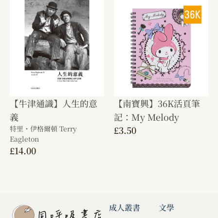
【牛津通識】人生的意
【南寶興】36K活頁筆
義
記：My Melody
特里・伊格爾頓 Terry
£
3.50
Eagleton
£
14.00
成人叢書
文學