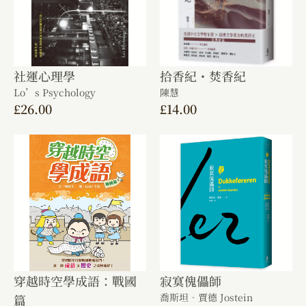
社運心理學
拾香紀・焚香紀
Lo’s Psychology
陳慧
£
26.00
£
14.00
穿越時空學成語：戰國
寂寞傀儡師
喬斯坦．賈德 Jostein
篇