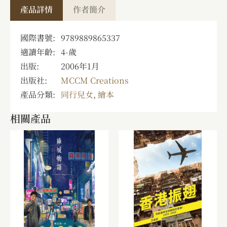
產品詳情
作者簡介
國際書號:
9789889865337
適讀年齡:
4
-
歲
出版:
2006年1月
出版社:
MCCM Creations
產品分類:
同行兒女
,
繪本
相關產品