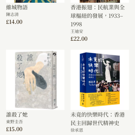
維城物語
香港振翅：民航業與全
陳志清
球樞紐的發展，1933–
£
14.00
1998
王迪安
£
22.00
誰殺了她
未竟的快樂時代：香港
東野圭吾
民主回歸世代精神史
£
15.00
徐承恩