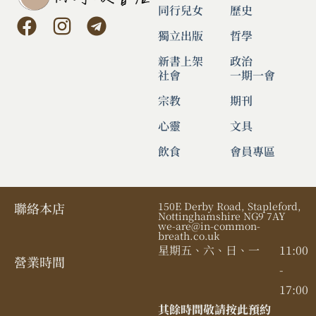
同行兒女
歷史
獨立出版
哲學
新書上架
政治
社會
一期一會
宗教
期刊
心靈
文具
飲食
會員專區
聯絡本店
150E Derby Road, Stapleford,
Nottinghamshire NG9 7AY
we-are@in-common-
breath.co.uk
星期五、六、日、一
11:00
營業時間​
-
17:00
其餘時間敬請按此預約