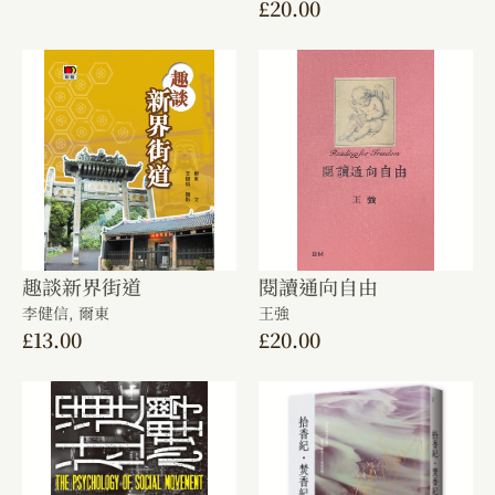
£
20.00
趣談新界街道
閱讀通向自由
李健信,
爾東
王強
£
13.00
£
20.00