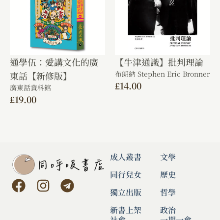
通學伍：愛講文化的廣
【牛津通識】批判理論
布朗納 Stephen Eric Bronner
東話【新修版】
£
14.00
廣東話資料館
£
19.00
成人叢書
文學
同行兒女
歷史
獨立出版
哲學
新書上架
政治
社會
一期一會