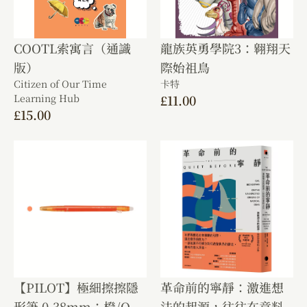
COOTL索寓言（通識
龍族英勇學院3：翱翔天
版）
際始祖鳥
Citizen of Our Time
卡特
Learning Hub
£
11.00
£
15.00
【PILOT】極細擦擦隱
革命前的寧靜：激進想
形筆 0.38mm：橙/O
法的起源，往往在意料