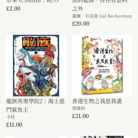
£
2.00
之外
蓋爾．貝克曼 Gal Beckerman
£
20.00
龍族英勇學院2：海上惡
香港生物之我思我畫
梁煒鈞
鬥鯊魚王
£
21.00
卡特
£
11.00