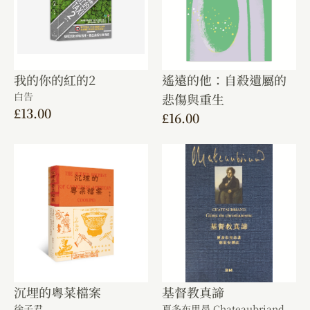
我的你的紅的2
遙遠的他：自殺遺屬的
白告
悲傷與重生
£
13.00
£
16.00
沉埋的粵菜檔案
基督教真諦
徐子君
夏多布里昂 Chateaubriand