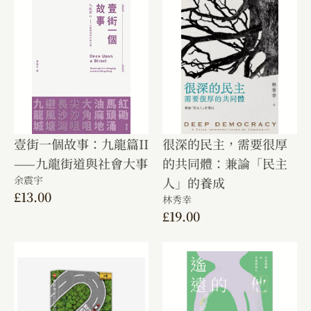
壹街一個故事：九龍篇II
很深的民主，需要很厚
——九龍街道與社會大事
的共同體：兼論「民主
余震宇
人」的養成
£
13.00
林秀幸
£
19.00