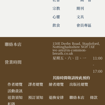
宗教
期刊
心靈
文具
飲食
會員專區
聯絡本店
150E Derby Road, Stapleford,
Nottinghamshire NG9 7AY
we-are@in-common-
breath.co.uk
星期五、六、日、一
11:00
營業時間​
-
17:00
其餘時間敬請按此預約
作者總覽
譯者總覽
繪者總覽
出版社總覽
活動資訊
送貨須知
預訂須知
退換安排
聯絡本店
條款
私隱