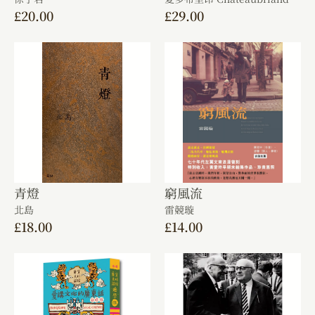
£
20.00
£
29.00
青燈
窮風流
北島
雷競璇
£
18.00
£
14.00