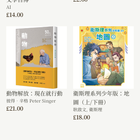
AI
£
14.00
動物解放：現在就行動
衛斯理系列少年版：地
彼得．辛格 Peter Singer
圖（上/下冊）
£
21.00
耿啟文,
衛斯理
£
18.00