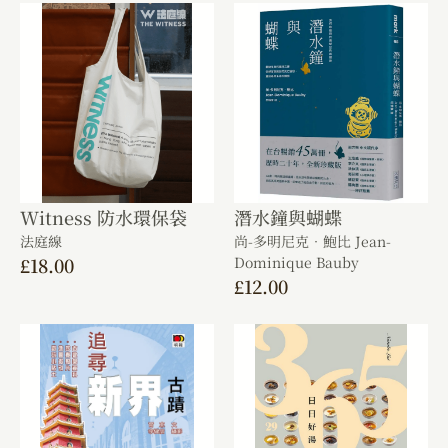
Witness 防水環保袋
潛水鐘與蝴蝶
法庭線
尚-多明尼克．鮑比 Jean-
£
18.00
Dominique Bauby
£
12.00