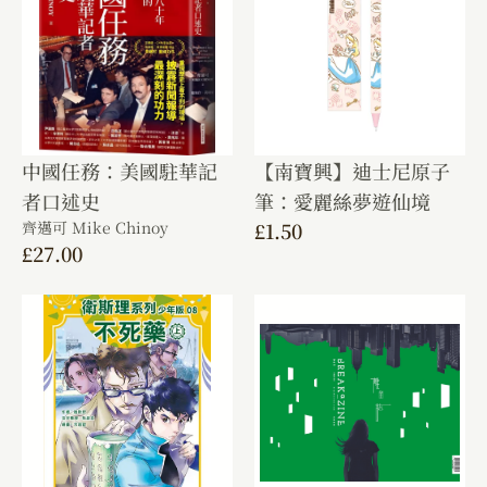
中國任務：美國駐華記
【南寶興】迪士尼原子
者口述史
筆：愛麗絲夢遊仙境
齊邁可 Mike Chinoy
£
1.50
£
27.00