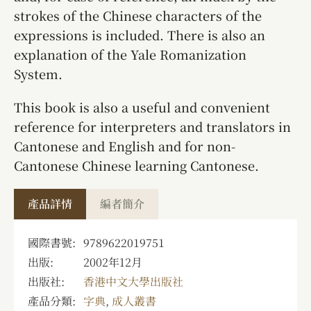
strokes of the Chinese characters of the
expressions is included. There is also an
explanation of the Yale Romanization
System.
This book is also a useful and convenient
reference for interpreters and translators in
Cantonese and English and for non-
Cantonese Chinese learning Cantonese.
產品詳情
編者簡介
國際書號:
9789622019751
出版:
2002年12月
出版社:
香港中文大學出版社
產品分類:
字典
,
成人叢書