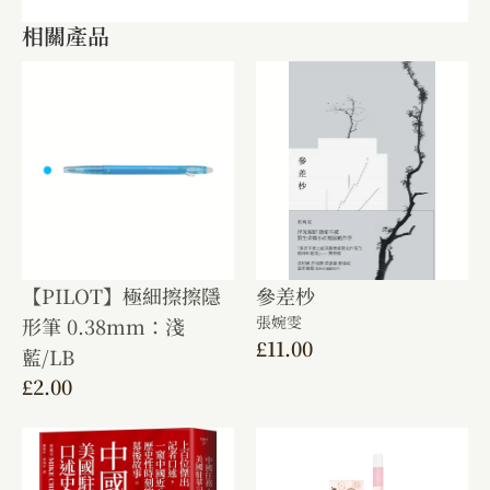
相關產品
【PILOT】極細擦擦隱
參差杪
張婉雯
形筆 0.38mm：淺
£
11.00
藍/LB
£
2.00