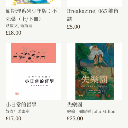
衛斯理系列少年版：不
Breakazine! 065 離留
死藥（上/下冊）
誌
耿啟文,
衛斯理
£
5.00
£
18.00
小日常的哲學
失樂園
好青年荼毒室
約翰．彌爾頓 John Milton
£
17.00
£
25.00