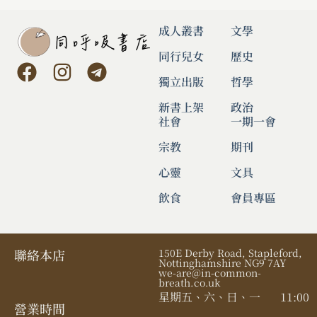
成人叢書
文學
同行兒女
歷史
獨立出版
哲學
新書上架
政治
社會
一期一會
宗教
期刊
心靈
文具
飲食
會員專區
聯絡本店
150E Derby Road, Stapleford,
Nottinghamshire NG9 7AY
we-are@in-common-
breath.co.uk
星期五、六、日、一
11:00
營業時間​
-