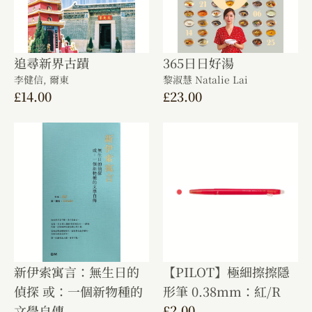
追尋新界古蹟
365日日好湯
李健信,
爾東
黎淑慧 Natalie Lai
£
14.00
£
23.00
新伊索寓言：無生日的
【PILOT】極細擦擦隱
偵探 或：一個新物種的
形筆 0.38mm：紅/R
£
2.00
文學自傳