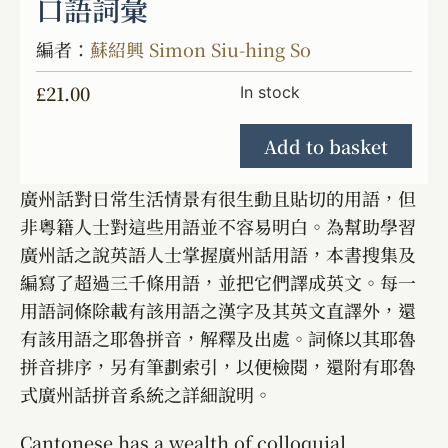
口語詞彙
編者：
蘇紹興 Simon Siu-hing So
£
21.00
In stock
Add to basket
廣州話對日常生活情景有很生動且貼切的用語，但
非粵籍人士對這些用語並不容易明白。為幫助學習
廣州話之說英語人士掌握廣州話用語，本書搜集及
編寫了超過三千條用語，並把它們譯成英文。每一
用語詞條除載有該用語之漢字及其英文直譯外，還
有該用語之耶魯拼音，解釋及出處。詞條以其耶魯
拼音排序，另有筆劃索引，以便檢閱，還附有耶魯
式廣州話拼音系統之詳細說明。
Cantonese has a wealth of colloquial