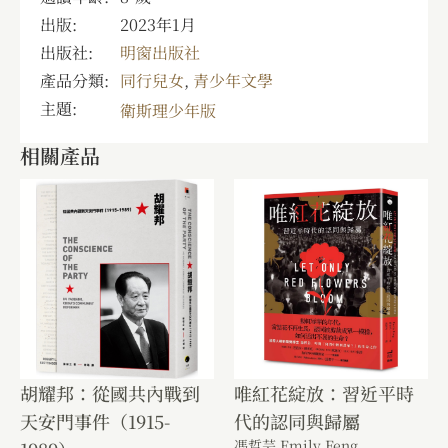
出版:
2023年1月
出版社:
明窗出版社
產品分類:
同行兒女
,
青少年文學
主題:
衛斯理少年版
相關產品
胡耀邦：從國共內戰到
唯紅花綻放：習近平時
天安門事件（1915-
代的認同與歸屬
馮哲芸 Emily Feng