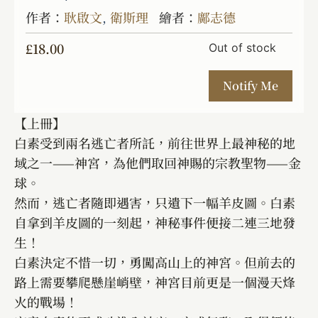
作者：
耿啟文
,
衛斯理
繪者：
鄺志德
£
18.00
Out of stock
【上冊】
白素受到兩名逃亡者所託，前往世界上最神秘的地
域之一——神宮，為他們取回神賜的宗教聖物——金
球。
然而，逃亡者隨即遇害，只遺下一幅羊皮圖。白素
自拿到羊皮圖的一刻起，神秘事件便接二連三地發
生！
白素決定不惜一切，勇闖高山上的神宮。但前去的
路上需要攀爬懸崖峭壁，神宮目前更是一個漫天烽
火的戰場！