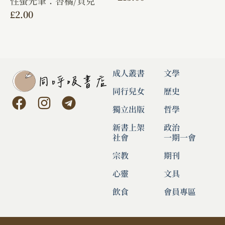
性螢光筆：杏橘/貝兒
£
2.00
成人叢書
文學
同行兒女
歷史
獨立出版
哲學
新書上架
政治
社會
一期一會
宗教
期刊
心靈
文具
飲食
會員專區