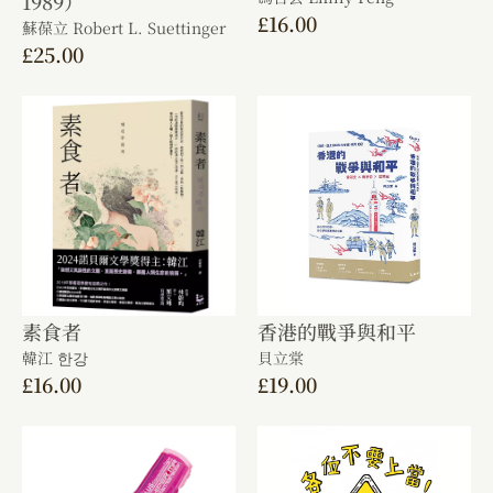
1989）
£
16.00
蘇葆立 Robert L. Suettinger
£
25.00
素食者
香港的戰爭與和平
韓江 한강
貝立棠
£
16.00
£
19.00