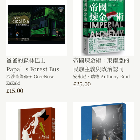
爸爸的森林巴士
帝國煉金術：東南亞的
Papa’s Forest Bus
民族主義與政治認同
沙沙奇綠鼻子 GreeNose
安東尼．瑞德 Anthony Reid
ZaZaki
£
25.00
£
15.00