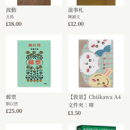
波動
滋事札
北島
陳韻文
£
18.00
£
12.00
郵票
【敦景】Chiikawa A4
劉以鬯
文件夾：啡
£
25.00
£
1.50