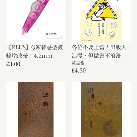
【PLUS】Q凍智慧型滾
各位不要上當！出版人
輪塗改帶：4.2mm
浪漫，但做書不浪漫
£
3.00
黃嘉希
£
4.50