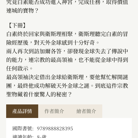
究竟白素能否成功進入神宮，完成任務，取得價值
連城的寶物？
【下冊】
白素終於回家與衛斯理相聚，衛斯理聽完白素的冒
險經歷後，對天外金球感到十分好奇。
兩人再次到訪加爾各答，卻發現金球失去了傳說中
的能力，連宗教的最高領袖，也不能從金球中得到
任何啟示。
最高領袖決定借出金球給衛斯理，要他幫忙解開謎
團，最終他成功解破天外金球之謎。到底這件宗教
聖物藏着什麼驚人的秘密？
產品詳情
作者簡介
繪者簡介
國際書號:
9789888828395
適讀年齡:
8
-
歲