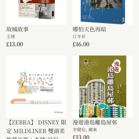
故城故事
哪怕天色再暗
王璞
江冬祈
£
13.00
£
16.00
【ZEBRA】 DISNEY 限
漫遊港島離島屋邨
李健信,
爾東
定 MILDLINER 雙頭柔
£
13.00