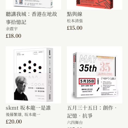
聽講我城：香港在地故
點與線
松本清張
事拾憶記
£
15.00
余震宇
£
18.00
skmt 坂本龍一是誰
五月三十五日：創作．
後藤繁雄,
坂本龍一
記憶．抗爭
£
20.00
六四舞台