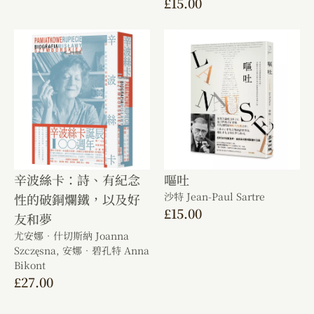
£
15.00
辛波絲卡：詩、有紀念
嘔吐
沙特 Jean-Paul Sartre
性的破銅爛鐵，以及好
£
15.00
友和夢
尤安娜．什切斯納 Joanna
Szczęsna,
安娜．碧孔特 Anna
Bikont
£
27.00