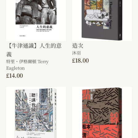
【牛津通識】人生的意
造次
沐羽
義
£
18.00
特里・伊格爾頓 Terry
Eagleton
£
14.00