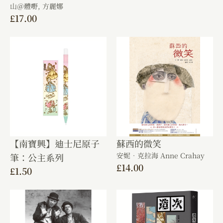
山＠體嘢,
方麗娜
£
17.00
【南寶興】迪士尼原子
蘇西的微笑
安妮．克拉海 Anne Crahay
筆：公主系列
£
14.00
£
1.50