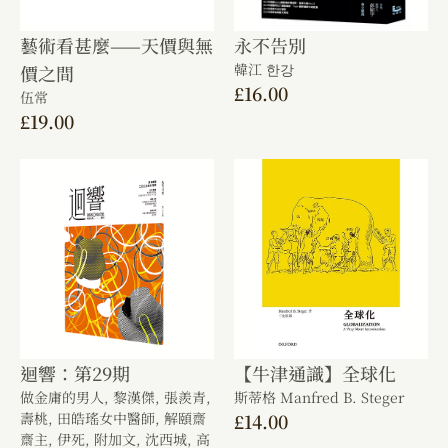
藝術看甚麼——天價與無
永不告別
韓江 한강
價之間
£
16.00
伍常
£
19.00
迴響：第29期
【牛津通識】全球化
做金庸的男人,
黎漢傑,
張羨青,
斯蒂格 Manfred B. Steger
壽桃,
田皓瑤女中醫師,
解頤齋
£
14.00
齋主,
伊死,
附加文,
沈西城,
高