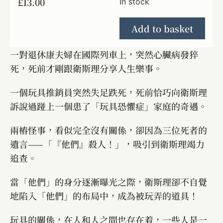
£
13.00
In stock
Add to basket
一對退休康夫婦在國際列車上，突然心臟病發猝
死，死前才剛跟衛斯理分享人生樂事。
一個玩具推銷員突然失足跌死，死前恰巧向衛斯理
訴說過踫上一個患了「玩具恐懼症」家庭的奇遇。
兩樁怪事，看似完全沒有關係，卻因為三位死者的
遺言——「『他們』殺人！」，吸引到衛斯理竭力
追查。
當「他們」的身分逐漸曝光之際，衛斯理卻不自覺
地陷入「他們」的布局中，成為被玩弄的道具！
玩具的關係，在人和人之間也存在着，一些人是一