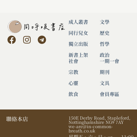
成人叢書
文學
同行兒女
歷史
獨立出版
哲學
新書上架
政治
社會
一期一會
宗教
期刊
心靈
文具
飲食
會員專區
聯絡本店
150E Derby Road, Stapleford,
Nottinghamshire NG9 7AY
we-are@in-common-
breath.co.uk
星期五、六、日、一
11:00