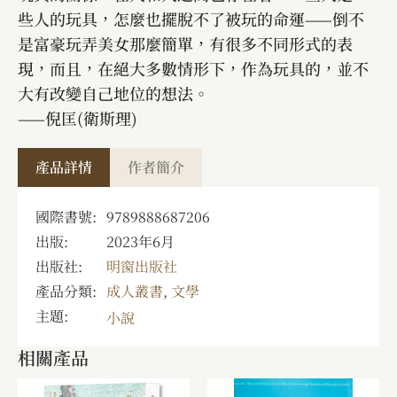
些人的玩具，怎麼也擺脫不了被玩的命運——倒不
是富豪玩弄美女那麼簡單，有很多不同形式的表
現，而且，在絕大多數情形下，作為玩具的，並不
大有改變自己地位的想法。
——倪匡(衛斯理)
產品詳情
作者簡介
國際書號:
9789888687206
出版:
2023年6月
出版社:
明窗出版社
產品分類:
成人叢書
,
文學
主題:
小說
相關產品