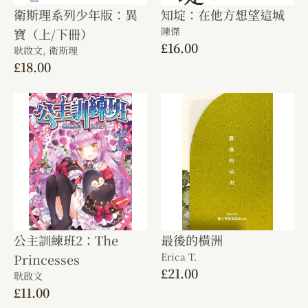
衛斯理系列少年版：異
知埞：在他方想望這城
陳傑
寶（上/下冊）
£
16.00
耿啟文,
衛斯理
£
18.00
公主訓練班2：The
最後的橫洲
Erica T.
Princesses
£
21.00
耿啟文
£
11.00