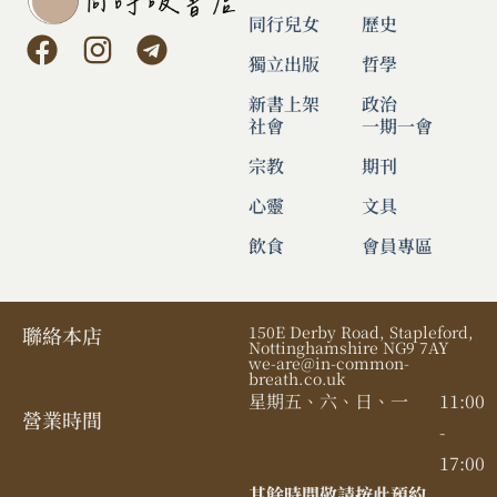
同行兒女
歷史
獨立出版
哲學
新書上架
政治
社會
一期一會
宗教
期刊
心靈
文具
飲食
會員專區
聯絡本店
150E Derby Road, Stapleford,
Nottinghamshire NG9 7AY
we-are@in-common-
breath.co.uk
星期五、六、日、一
11:00
營業時間​
-
17:00
其餘時間敬請按此預約