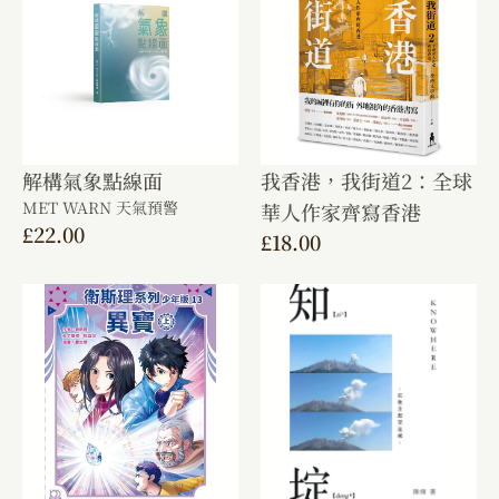
解構氣象點線面
我香港，我街道2：全球
MET WARN 天氣預警
華人作家齊寫香港
£
22.00
£
18.00