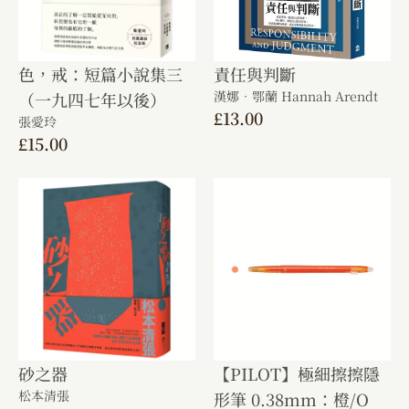
色，戒：短篇小說集三
責任與判斷
漢娜．鄂蘭 Hannah Arendt
（一九四七年以後）
£
13.00
張愛玲
£
15.00
砂之器
【PILOT】極細擦擦隱
松本清張
形筆 0.38mm：橙/O