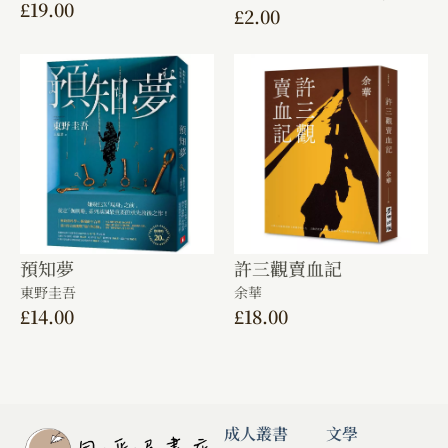
£
19.00
£
2.00
預知夢
許三觀賣血記
東野圭吾
余華
£
14.00
£
18.00
成人叢書
文學