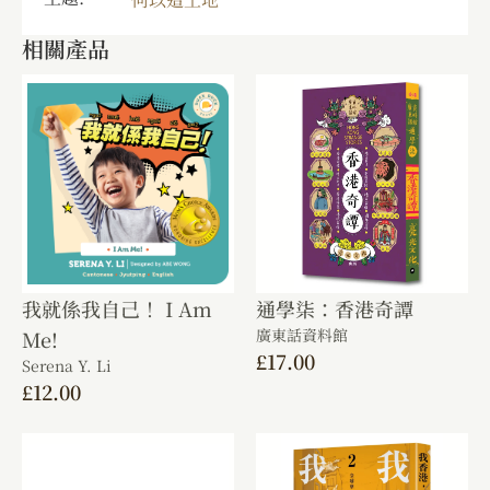
相關產品
我就係我自己！ I Am
通學柒：香港奇譚
廣東話資料館
Me!
£
17.00
Serena Y. Li
£
12.00