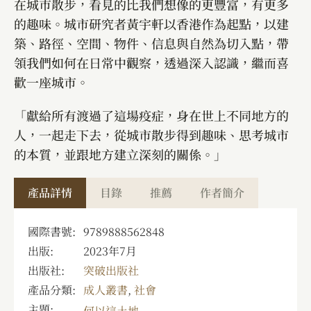
在城市散步，看見的比我們想像的更豐富，有更多
的趣味。城市研究者黃宇軒以香港作為起點，以建
築、路徑、空間、物件、信息與自然為切入點，帶
領我們如何在日常中觀察，透過深入認識，繼而喜
歡一座城市。
「獻給所有渡過了這場疫症，身在世上不同地方的
人，一起走下去，從城市散步得到趣味、思考城市
的本質，並跟地方建立深刻的關係。」
產品詳情
目錄
推薦
作者簡介
國際書號:
9789888562848
出版:
2023年7月
出版社:
突破出版社
產品分類:
成人叢書
,
社會
主題:
何以這土地