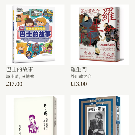
巴士的故事
羅生門
譚小晴,
吳博林
芥川龍之介
£
17.00
£
13.00