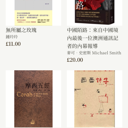
無所屬之玫瑰
中國陌路：來自中國境
鍾玲玲
內最後一位澳洲通訊記
£
11.00
者的內幕報導
麥可．史密斯 Michael Smith
£
20.00