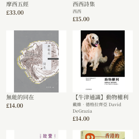
摩西五經
西西詩集
£
33.00
西西
£
15.00
無能的同在
【牛津通識】動物權利
£
14.00
戴維．德格拉齊亞 David
DeGrazia
£
14.00