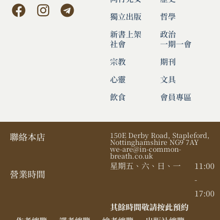
獨立出版
哲學
新書上架
政治
社會
一期一會
宗教
期刊
心靈
文具
飲食
會員專區
聯絡本店
150E Derby Road, Stapleford,
Nottinghamshire NG9 7AY
we-are@in-common-
breath.co.uk
星期五、六、日、一
11:00
營業時間​
-
17:00
其餘時間敬請按此預約