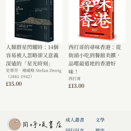
人類群星閃耀時：14個
西打哥的尋味香港：從
容易被人忽略卻又意義
街頭小吃到餐館美饌，
深遠的「星光時刻」
品嚐最道地的香港好
史蒂芬．褚威格 Stefan Zweig
味！
（1881-1942）
西打哥
£
15.00
£
13.00
成人叢書
文學
同行兒女
歷史