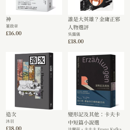
神
誰是大英雄？金庸正邪
董啟章
人物選評
£
16.00
吳靄儀
£
18.00
造次
變形記及其他：卡夫卡
沐羽
中短篇小說選
£
18.00
法蘭茲・卡夫卡 Franz Kafka