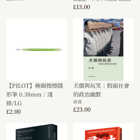
£
13.00
【PILOT】極細擦擦隱
犬儒與玩笑：假面社會
形筆 0.38mm：淺
的政治幽默
徐賁
綠/LG
£
23.00
£
2.00