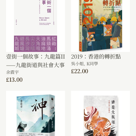
壹街一個故事：九龍篇II
2019：香港的轉折點
吳小姐,
K同學
——九龍街道與社會大事
£
22.00
余震宇
£
13.00