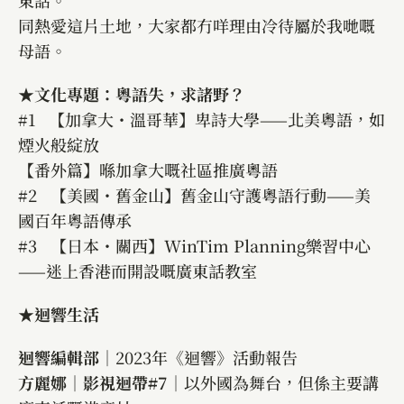
東話。
同熱愛這片土地，大家都冇咩理由冷待屬於我哋嘅
母語。
★文化專題：粵語失，求諸野？
#1 【加拿大・溫哥華】卑詩大學——北美粵語，如
煙火般綻放
【番外篇】喺加拿大嘅社區推廣粵語
#2 【美國・舊金山】舊金山守護粵語行動——美
國百年粵語傳承
#3 【日本・關西】WinTim Planning樂習中心
——迷上香港而開設嘅廣東話教室
★迴響生活
迴響編輯部
｜2023年《迴響》活動報告
方麗娜｜影視迴帶#7
｜以外國為舞台，但係主要講