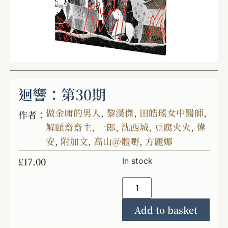
迴響：第30期
做金庸的男人
,
黎漢傑
,
田皓瑤女中醫師
,
作者：
解頤齋齋主
,
一郎
,
沈西城
,
豆腐火火
,
偉
安
,
附加文
,
高山＠體嘢
,
方麗娜
£
17.00
In stock
Add to basket