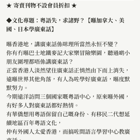
★ 寄賣刊物不設會員折扣 ★
◆文化專題：粵語失，求諸野？【喺加拿大、美
國、日本學廣東話】
喺香港地，講廣東話係咪理所當然永恒不變？
你有冇喺巴士地鐵麥記大家樂冒險樂園，聽過啲小
朋友圍埋都唔係講廣東話？
正當香港人淡然望住廣東話正悄然由下而上消失，
遠喺世界其他角落，有人為咗學好廣東話，喺度默
默努力。
今期遠洋訪問三個國家嘅粵語中心，原來喺外國，
有好多人對廣東話都好熱情。
有華僑想用粵語保留自己嘅身份、有移民二代想延
續地區百年粵語文化，
仲有外國人太愛香港，而搞咗間語言學習中心教廣