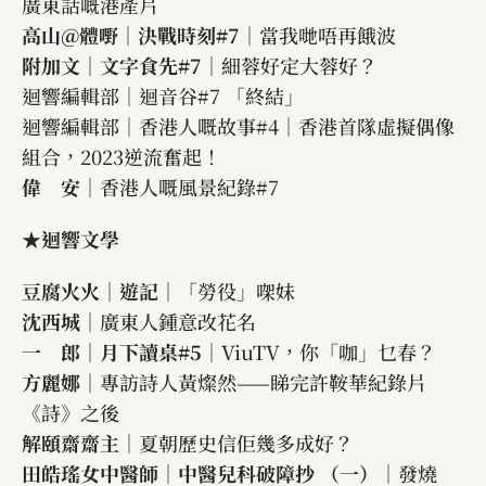
廣東話嘅港產片
高山@體嘢｜決戰時刻#7
｜當我哋唔再餓波
附加文｜文字食先#7
｜細蓉好定大蓉好？
迴響編輯部｜迴音谷#7 「終結」
迴響編輯部｜香港人嘅故事#4｜香港首隊虛擬偶像
組合，2023逆流奮起！
偉 安
｜香港人嘅風景紀錄#7
★迴響文學
豆腐火火｜遊記
｜「勞役」㗎妹
沈西城
｜廣東人鍾意改花名
一 郎｜月下讀桌#5
｜ViuTV，你「咖」乜春？
方麗娜
｜專訪詩人黃燦然——睇完許鞍華紀錄片
《詩》之後
解頤齋齋主
｜夏朝歷史信佢幾多成好？
田皓瑤女中醫師｜中醫兒科破障抄 （一）
｜發燒