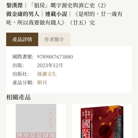
黎漢傑
｜「狼戾」嘅字源史與消亡史（2）
做金庸的男人｜連載小說
｜《是咁的，廿一歲有
咗，所以我要做有錢人》（廿五）完
產品詳情
作者簡介
國際書號:
9789887673880
出版:
2023年12月
出版社:
漫讀文化
產品分類:
期刊
相關產品