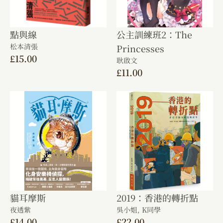
點與線
公主訓練班2：The
松本清張
Princesses
£
15.00
耿啟文
£
11.00
貓耳摩斯
2019：香港的轉折點
夜透紫
吳小姐,
K同學
£
14.00
£
22.00