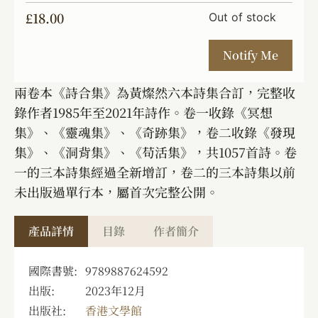
£
18.00
Out of stock
兩卷本《詩合集》為黃燦然六本詩集合訂，完整收
錄作者1985年至2021年詩作。卷一收錄《冥想
集》、《靈魂集》、《奇跡集》，卷二收錄《發現
集》、《洞背集》、《苟活集》，共1057首詩。卷
一的三本詩集經過全新增訂，卷二的三本詩集以前
未出版過單行本，屬首次完整公開。
產品詳情
目錄
作者簡介
國際書號:
9789887624592
出版:
2023年12月
出版社:
香港文學館