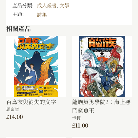
產品分類:
成人叢書
,
文學
主題:
詩集
相關產品
百鳥衣與消失的文字
龍族英勇學院2：海上惡
周蜜蜜
鬥鯊魚王
£
14.00
卡特
£
11.00