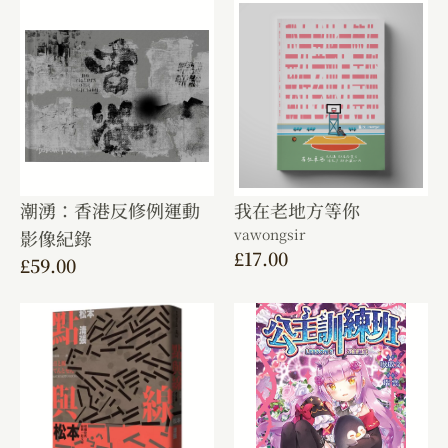
潮湧：香港反修例運動
我在老地方等你
vawongsir
影像紀錄
£
17.00
£
59.00