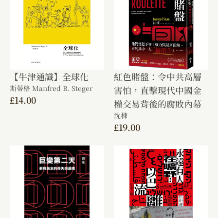
【牛津通識】全球化
紅色賭盤：令中共高層
斯蒂格 Manfred B. Steger
害怕，直擊現代中國金
£
14.00
權交易背後的腐敗內幕
沈棟
£
19.00