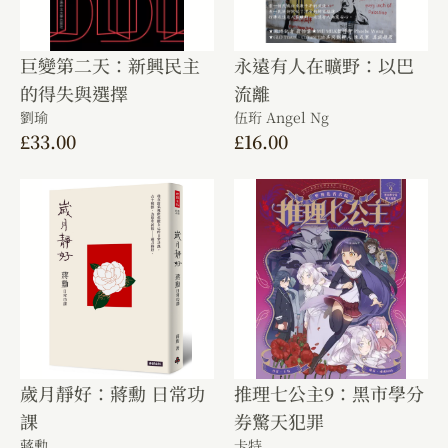
巨變第二天：新興民主
永遠有人在曠野：以巴
的得失與選擇
流離
劉瑜
伍珩 Angel Ng
£
33.00
£
16.00
歲月靜好：蔣勳 日常功
推理七公主9：黑市學分
課
券驚天犯罪
蔣勳
卡特