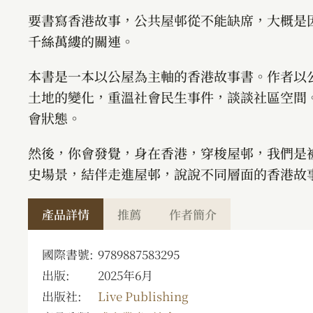
要書寫香港故事，公共屋邨從不能缺席，大概是
千絲萬縷的關連。
本書是一本以公屋為主軸的香港故事書。作者以
土地的變化，重溫社會民生事件，談談社區空間
會狀態。
然後，你會發覺，身在香港，穿梭屋邨，我們是
史場景，結伴走進屋邨，說說不同層面的香港故
產品詳情
推薦
作者簡介
國際書號:
9789887583295
出版:
2025年6月
出版社:
Live Publishing