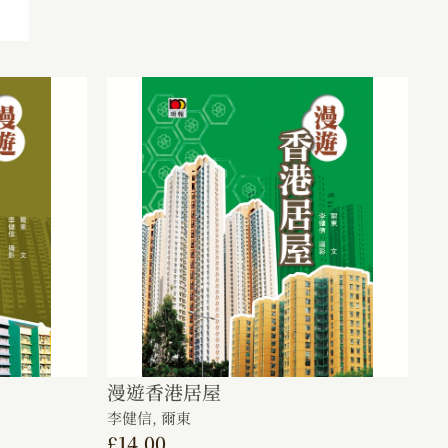
漫遊香港居屋
李健信,
爾東
£
14.00