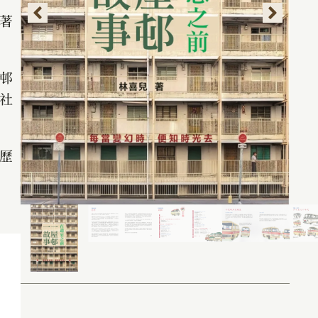
著
邨
社
歷