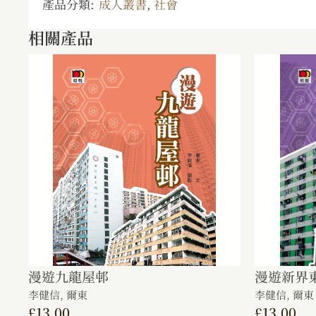
產品分類:
成人叢書
,
社會
相關產品
漫遊九龍屋邨
漫遊新界
李健信,
爾東
李健信,
爾東
£
13.00
£
13.00