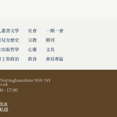
人叢書
文學
社會
一期一會
行兒女
歷史
宗教
期刊
立出版
哲學
心靈
文具
書上架
政治
飲食
會員專區
, Nottinghamshire NG9 7AY
o.uk
0 - 17:00
資訊
私隱