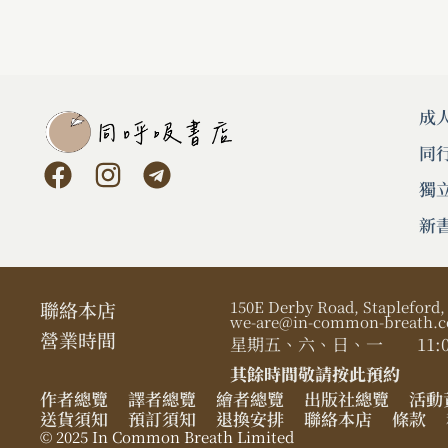
成
同
獨
新
聯絡本店
150E Derby Road, Stapleford
we-are@in-common-breath.c
營業時間​
星期五、六、日、一
11:0
其餘時間敬請按此預約
作者總覽
譯者總覽
繪者總覽
出版社總覽
活動
送貨須知
預訂須知
退換安排
聯絡本店
條款
© 2025 In Common Breath Limited