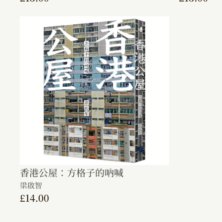
香港公屋：方格子的吶喊
梁啟智
£
14.00