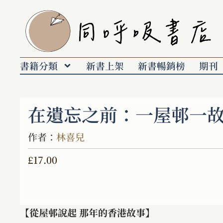
書籍分類
新書上架
新書暢銷榜
期刊
在遺忘之前：一屋邨一
作者：
林喜兒
£
17.00
【從屋邨說起 那年的香港故事】