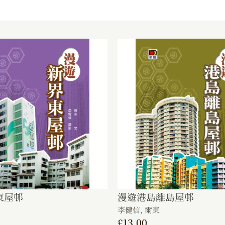
東屋邨
漫遊港島離島屋邨
李健信,
爾東
£
13.00