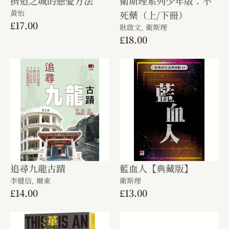
擠迫之城的戀愛方法
衛斯理系列少年版：不
黃怡
死藥（上/下冊）
£
17.00
耿啟文,
衛斯理
£
18.00
追尋九龍古蹟
藍血人【典藏版】
李健信,
爾東
衛斯理
£
14.00
£
13.00