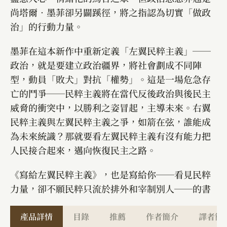
尚塔爾．墨菲卻另闢蹊徑，將之指認為切實「做政
治」的行動力量。
墨菲在這本新作中重新定義「左翼民粹主義」──
政治，就是要建立政治疆界，將社會劃成不同陣
型，動員「敗犬」對抗「權勢」。這是一場危急存
亡的鬥爭──民粹主義將在當代反後政治與後民主
威脅的衝突中，以勝利之姿冒起，主導未來。右翼
民粹主義與左翼民粹主義之爭，如箭在弦，誰能成
為未來統識？那就要看左翼民粹主義有沒有能力把
人民接合起來，邁向恢復民主之路。
《寫給左翼民粹主義》，也是寫給你──看見民粹
力量，卻不願民粹只流於排外和宰制別人──的書
產品詳情
目錄
推薦
作者簡介
譯者簡