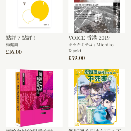
點評？點評！
VOICE 香港 2019
楊健興
キセキミチコ / Michiko
£
16.00
Kiseki
£
59.00