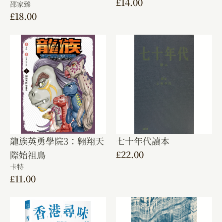
£
14.00
邵家臻
£
18.00
龍族英勇學院3：翱翔天
七十年代讀本
£
22.00
際始祖鳥
卡特
£
11.00