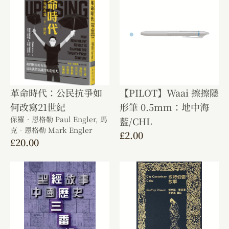
革命時代：公民抗爭如
【PILOT】Waai 擦擦隱
何改寫21世紀
形筆 0.5mm：地中海
保羅．恩格勒 Paul Engler,
馬
藍/CHL
克．恩格勒 Mark Engler
£
2.00
£
20.00