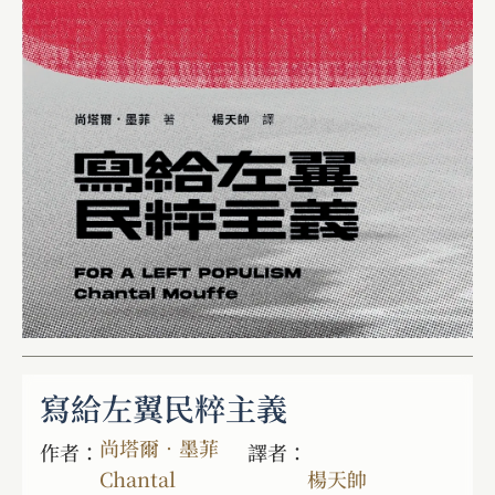
寫給左翼民粹主義
尚塔爾．墨菲
作者：
譯者：
Chantal
楊天帥