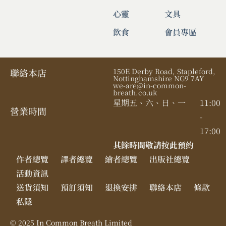
心靈
文具
飲食
會員專區
聯絡本店
150E Derby Road, Stapleford,
Nottinghamshire NG9 7AY
we-are@in-common-
breath.co.uk
星期五、六、日、一
11:00
營業時間​
-
17:00
其餘時間敬請按此預約
作者總覽
譯者總覽
繪者總覽
出版社總覽
活動資訊
送貨須知
預訂須知
退換安排
聯絡本店
條款
私隱
© 2025 In Common Breath Limited