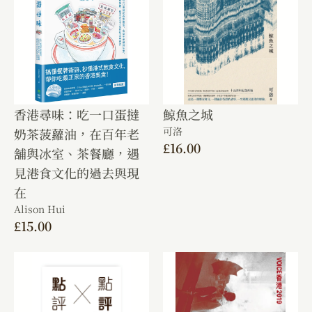
香港尋味：吃一口蛋撻
鯨魚之城
可洛
奶茶菠蘿油，在百年老
£
16.00
舖與冰室、茶餐廳，遇
見港食文化的過去與現
在
Alison Hui
£
15.00