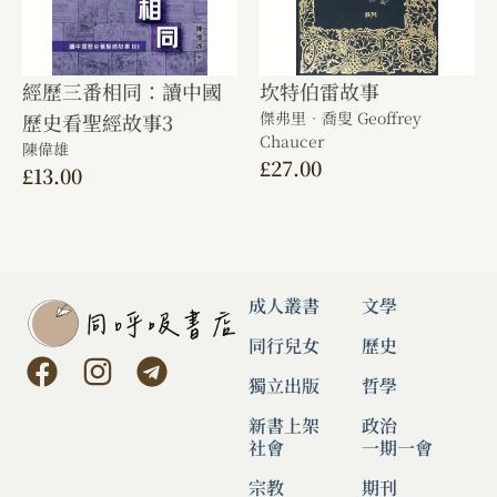
經歷三番相同：讀中國
坎特伯雷故事
傑弗里．喬叟 Geoffrey
歷史看聖經故事3
Chaucer
陳偉雄
£
27.00
£
13.00
成人叢書
文學
同行兒女
歷史
獨立出版
哲學
新書上架
政治
社會
一期一會
宗教
期刊