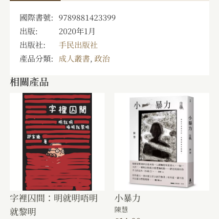
國際書號:
9789881423399
出版:
2020年1月
出版社:
手民出版社
產品分類:
成人叢書
,
政治
相關產品
字裡囚間：明就明唔明
小暴力
陳慧
就黎明