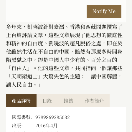
多年來，劉曉波針對臺灣、香港和西藏問題撰寫了
上百篇評論文章，這些文章展現了他思想的徹底性
和精神的自由度。劉曉波的超凡脫俗之處，即在於
他雖然生活在不自由的中國，雖然有那麼多時間身
陷黑獄之中，卻是中國人中少有的、百分之百的
「自由人」。他的這些文章，共同指向一個讓那些
「天朝衛道士」大驚失色的主題：「讓中國解體，
讓人民自由。」
產品詳情
目錄
推薦
作者簡介
國際書號:
9789869285032
出版:
2016年4月