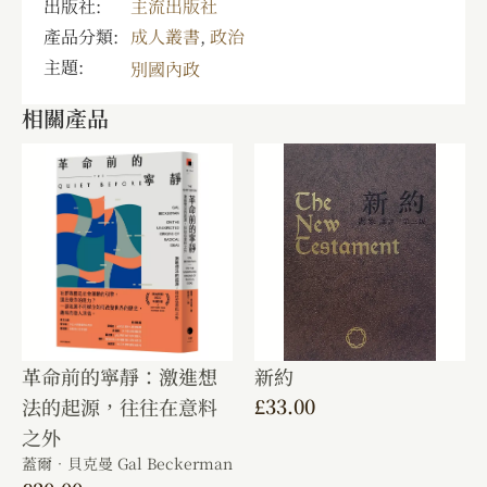
出版社:
主流出版社
產品分類:
成人叢書
,
政治
主題:
別國內政
相關產品
革命前的寧靜：激進想
新約
£
33.00
法的起源，往往在意料
之外
蓋爾．貝克曼 Gal Beckerman