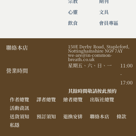
宗教
期刊
心靈
文具
飲食
會員專區
聯絡本店
150E Derby Road, Stapleford,
Nottinghamshire NG9 7AY
we-are@in-common-
breath.co.uk
星期五、六、日、一
11:00
營業時間​
-
17:00
其餘時間敬請按此預約
作者總覽
譯者總覽
繪者總覽
出版社總覽
活動資訊
送貨須知
預訂須知
退換安排
聯絡本店
條款
私隱