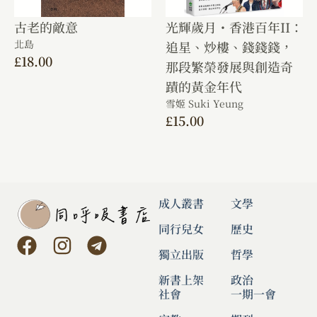
古老的敵意
光輝歲月・香港百年II：
北島
追星、炒樓、錢錢錢，
£
18.00
那段繁榮發展與創造奇
蹟的黃金年代
雪姬 Suki Yeung
£
15.00
成人叢書
文學
同行兒女
歷史
獨立出版
哲學
新書上架
政治
社會
一期一會