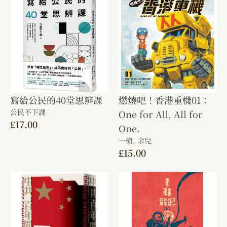
寫給公民的40堂思辨課
燃燒吧！香港重機01：
公民不下課
One for All, All for
£
17.00
One.
一樹,
余兒
£
15.00