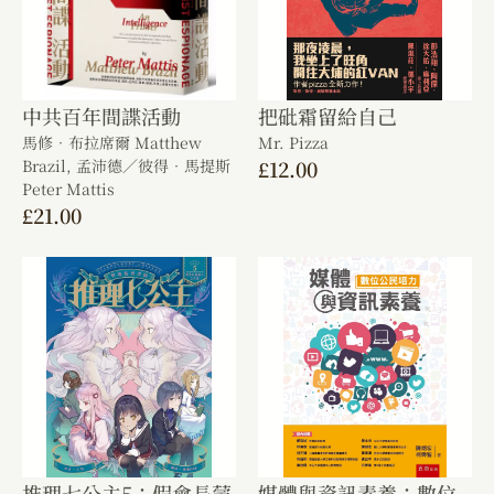
中共百年間諜活動
把砒霜留給自己
馬修．布拉席爾 Matthew
Mr. Pizza
Brazil,
孟沛德／彼得．馬提斯
£
12.00
Peter Mattis
£
21.00
推理七公主5：假會長蒙
媒體與資訊素養：數位