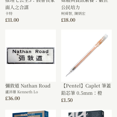
面人之合謀
公民培力
卡特
柯舜智,
陳炳宏
£
11.00
£
18.00
彌敦道 Nathan Road
【Pentel】Caplet 筆蓋
盧沛雄 Kenneth Lo
鉛芯筆 0.5mm：橙
£
36.00
£
1.50