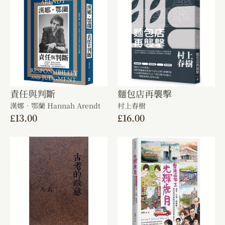
責任與判斷
麵包店再襲擊
漢娜．鄂蘭 Hannah Arendt
村上春樹
£
13.00
£
16.00