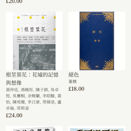
£
20.00
根莖葉花：花墟的記憶
絕色
董橋
與想像
£
18.00
黃仲廷,
馮曉彤,
陳子釧,
吳卓
恆,
吳騫桐,
余婉蘭,
李昭駿,
黃
怡,
陳苑珊,
李日康,
勞緯洛,
盧
卓倫,
梁莉姿
£
24.00