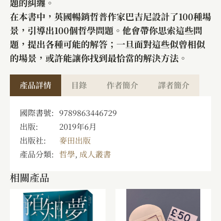
題的糾纏。
在本書中，英國暢銷哲普作家巴吉尼設計了100種場
景，引導出100個哲學問題。他會帶你思索這些問
題，提出各種可能的解答；一旦面對這些似曾相似
的場景，或許能讓你找到最恰當的解決方法。
產品詳情
目錄
作者簡介
譯者簡介
國際書號:
9789863446729
出版:
2019年6月
出版社:
麥田出版
產品分類:
哲學
,
成人叢書
相關產品