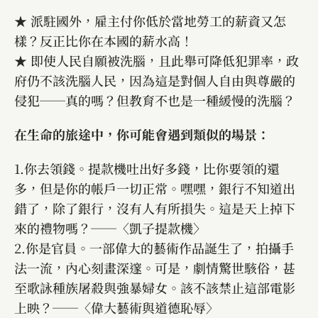
★ 派駐國外，雇主付你低於當地勞工的薪資又怎
樣？反正比你在本國的薪水高！
★ 即使人民自願被洗腦，且此舉可降低犯罪率，政
府仍不該洗腦人民，因為這是對個人自由與尊嚴的
侵犯──真的嗎？但教育不也是一種緩慢的洗腦？
在生命的旅途中，你可能會遇到類似的場景：
1.你去領錢。提款機吐出好多錢，比你要領的還
多，但是你的帳戶一切正常。嘿嘿，銀行不知道出
錯了，除了銀行，沒有人有所損失。這是天上掉下
來的禮物嗎？──〈凱子提款機〉
2.你是官員。一部偉大的藝術作品誕生了，拍攝手
法一流，內心刻畫深邃。可是，劇情驚世駭俗，甚
至歌詠種族屠殺與強暴婦女。該不該禁止這部電影
上映？──〈偉大藝術與道德恥辱〉