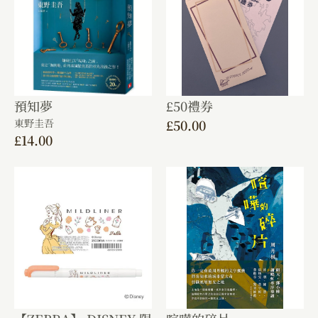
預知夢
£50禮券
東野圭吾
£
50.00
£
14.00