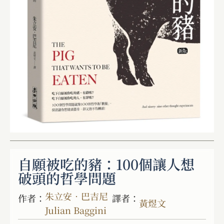
自願被吃的豬：100個讓人想
破頭的哲學問題
朱立安．巴吉尼
作者：
譯者：
黃煜文
Julian Baggini