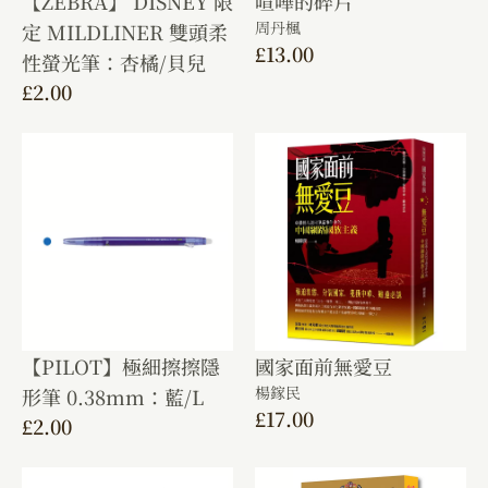
【ZEBRA】 DISNEY 限
喧嘩的碎片
周丹楓
定 MILDLINER 雙頭柔
£
13.00
性螢光筆：杏橘/貝兒
£
2.00
【PILOT】極細擦擦隱
國家面前無愛豆
楊鎵民
形筆 0.38mm：藍/L
£
17.00
£
2.00