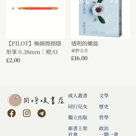
【PILOT】極細擦擦隱
透明的螺旋
東野圭吾
形筆 0.38mm：橙/O
£
16.00
£
2.00
成人叢書
文學
同行兒女
歷史
獨立出版
哲學
新書上架
政治
社會
一期一會