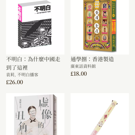
不明白：為什麼中國走
通學捌：香港製造
廣東話資料館
到了這裡
£
18.00
袁莉,
不明白播客
£
26.00