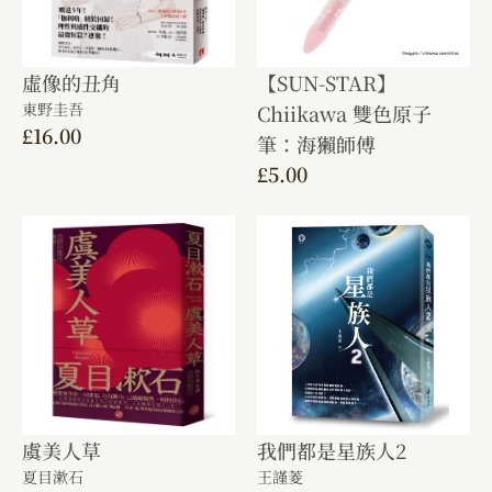
虛像的丑角
【SUN-STAR】
東野圭吾
Chiikawa 雙色原子
£
16.00
筆：海獺師傅
£
5.00
虞美人草
我們都是星族人2
夏目漱石
王謹菱