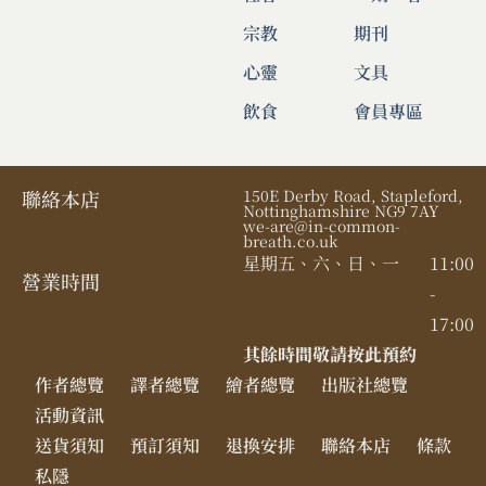
宗教
期刊
心靈
文具
飲食
會員專區
聯絡本店
150E Derby Road, Stapleford,
Nottinghamshire NG9 7AY
we-are@in-common-
breath.co.uk
星期五、六、日、一
11:00
營業時間​
-
17:00
其餘時間敬請按此預約
作者總覽
譯者總覽
繪者總覽
出版社總覽
活動資訊
送貨須知
預訂須知
退換安排
聯絡本店
條款
私隱