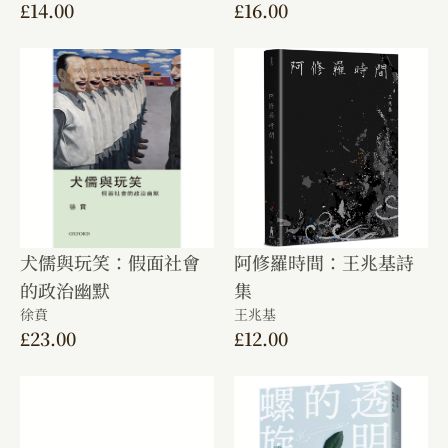
£
14.00
£
16.00
犬儒與玩笑：假面社會
阿修羅時間：王兆基詩
的政治幽默
集
徐賁
王兆基
£
23.00
£
12.00