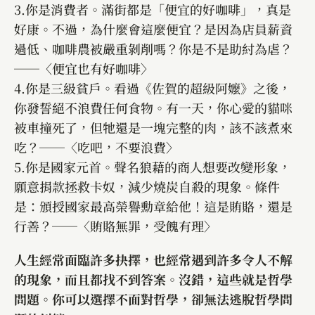
3.你是消費者。滿街都是「便宜的好咖啡」，真是
好康。不過，為什麼會這麼便宜？是因為店員薪資
過低、咖啡農被嚴重剝削嗎？你是不是助紂為虐？
──〈便宜也有好咖啡〉
4.你是三級貧戶。看過《佐賀的超級阿嬤》之後，
你發誓絕不浪費任何食物。有一天，你心愛的貓咪
被車撞死了，但牠還是一塊完整的肉，該不該煮來
吃？──〈吃吧，不要浪費〉
5.你是國家元首。聲名狼藉的商人想要改變形象，
願意捐款拯救卡奴，減少燒炭自殺的現象。條件
是：頒授國家最高榮譽勳章給他！這是賄賂，還是
行善？──〈賄賂無罪，受餽有理〉
人生經常面臨許多抉擇，也經常遇到許多令人不解
的現象，而且都找不到答案。沒錯，這些就是哲學
問題。你可以選擇不面對哲學，卻無法逃脫哲學問