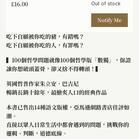
£
16.00
Out of stock
吃下自願被你吃的豬，有錯嗎？
吃下自願被你吃的人，有罪嗎？
▍100個哲學問題就像100個哲學版「數獨」，保證
讓你想破頭蓋骨，卻又捨不得轉頭！▍
英國哲普作家朱立安．巴吉尼
暢銷長銷十餘年，最膾炙人口的經典作品
本書已售出14種語文版權，亞馬遜網路書店佳評如
潮。
直接以眾人日常生活中都會遇到的問題，挑戰你的
邏輯、判斷，道德底線。