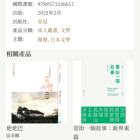
國際書號:
9789573336617
出版:
2021年2月
出版社:
皇冠
產品分類:
成人叢書
,
文學
主題:
推理
,
日本文學
相關產品
他他巴
壹街一個故事：新界東
區家麟
篇