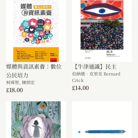
媒體與資訊素養：數位
【牛津通識】民主
伯納德．克里克 Bernard
公民培力
Crick
柯舜智,
陳炳宏
£
14.00
£
18.00