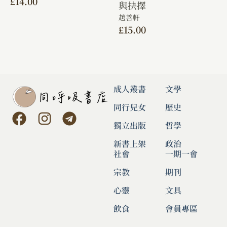
£
14.00
與抉擇
趙善軒
£
15.00
成人叢書
文學
同行兒女
歷史
獨立出版
哲學
新書上架
政治
社會
一期一會
宗教
期刊
心靈
文具
飲食
會員專區