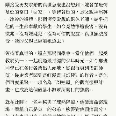
剛接受男友求婚的真世怎麼也沒想到，她會在疫情
蔓延的當口「回家」。等待著她的，是父親神尾英
一冰冷的遺體。那個深受愛戴的退休老師，幾乎把
他的一生都奉獻給學生，如今竟然慘遭殺害。沒有
徵兆，沒有嫌疑犯，沒有可信的證據，真世無法接
受，她的父親已經離她遠去。
等待著真世的，還有那場同學會。當年他們一起受
教於英一，一起度過最青澀的少年時光。如今那班
同學已在各行各業出人頭地，從銀行員到酒舖師
傅，從企業老闆到當紅漫畫《幻迷》的作者。當他
們再度重聚，一項名為「幻迷屋」的觀光振興計
畫，也成為這個破落小鎮眾所矚目的焦點。
就在此時，一名神秘男子驟然降臨，他破壞命案現
場，聲稱自己是英一的弟弟。檢警對他頭痛萬分，