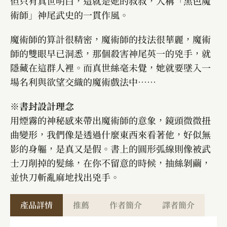
但只有真世明白，這就是她的叔叔，人稱「黑色魔
術師」神尾武史的一貫作風。
魔術師的算計很精密，魔術師的技法很華麗，魔術
師的雙眼早已洞悉，那個殺害神尾英一的兇手，就
隱藏在這群人裡。而真世絲毫未覺，她就要墜入一
場名利與欲望交織的魔術戲法中……
※書封設計理念
用煙霧的神秘感來帶出魔術師的意象，鏡頭微微扭
曲變形，我們像是透過什麼東西來看著他，好似無
影的身軀，是真又是假。書上的圓形弧線則像被武
士刀削掉的髮絲，在你不留意的時候，抽絲剝繭，
並快刀斬亂麻地找出兇手。
產品詳情
推薦
作者簡介
譯者簡介