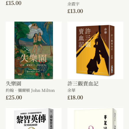
£
15.00
余震宇
£
13.00
失樂園
許三觀賣血記
約翰．彌爾頓 John Milton
余華
£
25.00
£
18.00