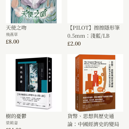
天使之吻
【PILOT】擦擦隱形筆
飛燕草
0.5mm：淺藍/LB
£
8.00
£
2.00
樹的憂鬱
貨幣、思想與歷史通
梁莉姿
論：中國經濟史的變局