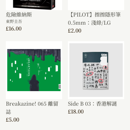
危險維納斯
【PILOT】擦擦隱形筆
東野圭吾
0.5mm：淺綠/LG
£
16.00
£
2.00
Breakazine! 065 離留
Side B 03：香港解謎
£
18.00
誌
£
5.00