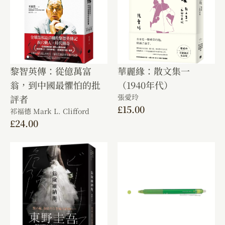
黎智英傳：從億萬富
華麗緣：散文集一
翁，到中國最懼怕的批
（1940年代）
張愛玲
評者
£
15.00
祁福德 Mark L. Clifford
£
24.00