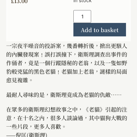
£
13.00
In stock
Add to basket
一宗夜半噪音的投訴案，幾番轉折後，掀出更駭人
的內臟發現案﹗誤打誤撞下，衛斯理調查出事件的
作俑者，竟是一個行蹤隱秘的老翁，以及一隻如野
豹般兇猛的黑色老貓﹗老貓加上老翁，謎樣的局面
愈見複雜。
最耐人尋味的是，衛斯理竟成為老貓的仇敵……
在眾多的衛斯理幻想故事之中，《老貓》引起的注
意，在十名之內，很多人談論過，其中貓狗大戰的
一些片段，更多人喜歡。
——倪匡(衛斯理)