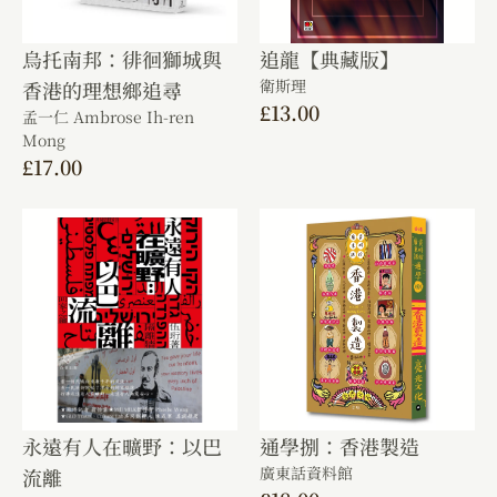
烏托南邦：徘徊獅城與
追龍【典藏版】
衛斯理
香港的理想鄉追尋
£
13.00
孟一仁 Ambrose Ih-ren
Mong
£
17.00
永遠有人在曠野：以巴
通學捌：香港製造
廣東話資料館
流離