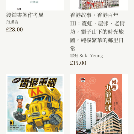
錢鍾書著作考異
香港故事・香港百年
范旭崙
III：霓虹、屋邨、老街
£
28.00
坊，獅子山下的時光旅
圖，純樸繁華的鄰里日
常
雪姬 Suki Yeung
£
15.00