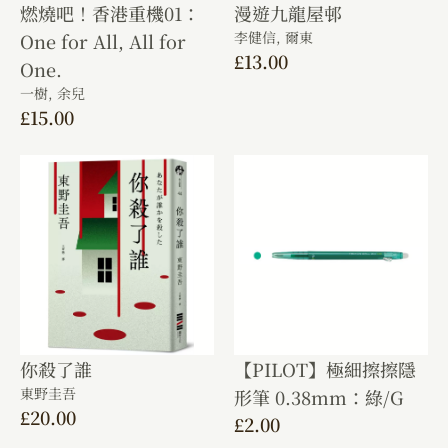
燃燒吧！香港重機01：
漫遊九龍屋邨
李健信,
爾東
One for All, All for
£
13.00
One.
一樹,
余兒
£
15.00
你殺了誰
【PILOT】極細擦擦隱
東野圭吾
形筆 0.38mm：綠/G
£
20.00
£
2.00