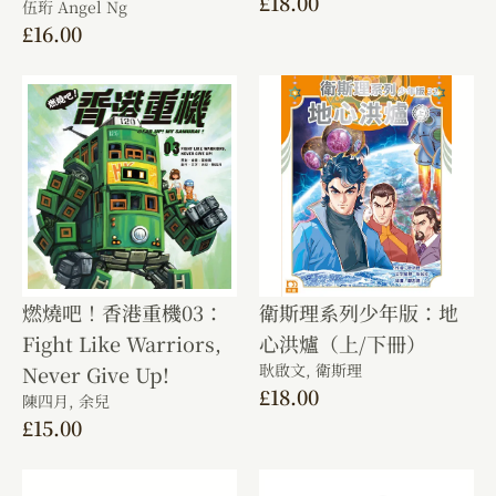
£
18.00
伍珩 Angel Ng
£
16.00
燃燒吧！香港重機03：
衛斯理系列少年版：地
Fight Like Warriors,
心洪爐（上/下冊）
耿啟文,
衛斯理
Never Give Up!
£
18.00
陳四月,
余兒
£
15.00