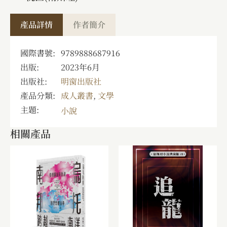
產品詳情
作者簡介
國際書號:
9789888687916
出版:
2023年6月
出版社:
明窗出版社
產品分類:
成人叢書
,
文學
主題:
小說
相關產品