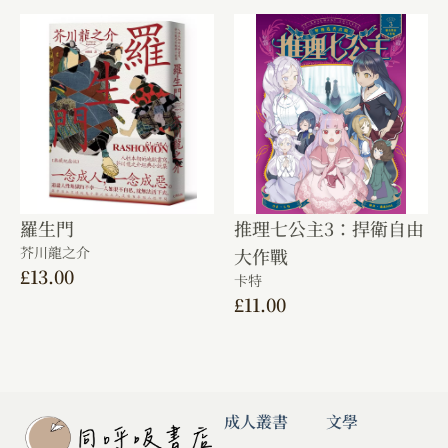
羅生門
推理七公主3：捍衛自由
芥川龍之介
大作戰
£
13.00
卡特
£
11.00
成人叢書
文學