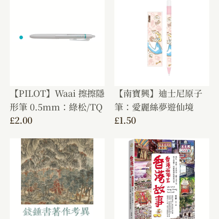
【PILOT】Waai 擦擦隱
【南寶興】迪士尼原子
形筆 0.5mm：綠松/TQ
筆：愛麗絲夢遊仙境
£
2.00
£
1.50