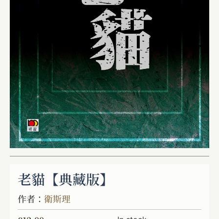
老貓【典藏版】
作者：
衛斯理