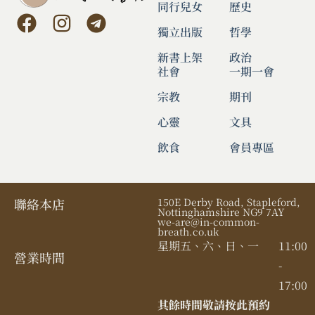
同行兒女
歷史
獨立出版
哲學
新書上架
政治
社會
一期一會
宗教
期刊
心靈
文具
飲食
會員專區
聯絡本店
150E Derby Road, Stapleford,
Nottinghamshire NG9 7AY
we-are@in-common-
breath.co.uk
星期五、六、日、一
11:00
營業時間​
-
17:00
其餘時間敬請按此預約