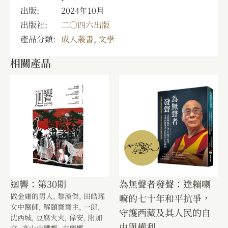
出版:
2024年10月
出版社:
二〇四六出版
產品分類:
成人叢書
,
文學
相關產品
迴響：第30期
為無聲者發聲：達賴喇
做金庸的男人,
黎漢傑,
田皓瑤
嘛的七十年和平抗爭，
女中醫師,
解頤齋齋主,
一郎,
守護西藏及其人民的自
沈西城,
豆腐火火,
偉安,
附加
由與權利