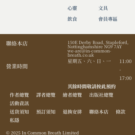
心靈
文具
飲食
會員專區
聯絡本店
150E Derby Road, Stapleford,
Nottinghamshire NG9 7AY
we-are@in-common-
breath.co.uk
星期五、六、日、一
11:00
營業時間​
-
17:00
其餘時間敬請按此預約
作者總覽
譯者總覽
繪者總覽
出版社總覽
活動資訊
送貨須知
預訂須知
退換安排
聯絡本店
條款
私隱
© 2025 In Common Breath Limited