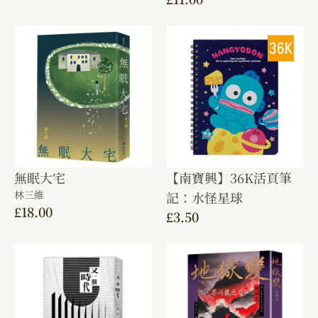
無眠大宅
【南寶興】36K活頁筆
林三維
記：水怪星球
£
18.00
£
3.50