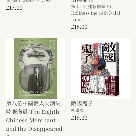
文,
高山＠體嘢,
方麗娜
£
17.00
第十四世達賴喇嘛 His
Holiness the 14th Dalai
Lama
£
18.00
第八位中國商人同消失
敵國鬼子
柳廣成
咗嘅海員 The Eighth
£
16.00
Chinese Merchant
and the Disappeared