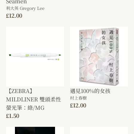
Seamen
利大英 Gregory Lee
£
12.00
【ZEBRA】
遇見100%的女孩
村上春樹
MILDLINER 雙頭柔性
£
12.00
螢光筆：綠/MG
£
1.50