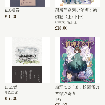
£10禮券
衛斯理系列少年版：換
£
10.00
頭記（上/下冊）
耿啟文,
衛斯理
£
18.00
山之音
推理七公主8：校園怪裝
川端康成
置爆炸奇案
£
16.00
卡特
£
11.00