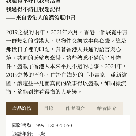
我過得不好但我會活著
我過得不錯但我還記得
——來自香港人的漂流瓶中書
2019之後的兩年，2021年六月，香港一個展覽中有
一群無名的香港人，以物件交換故事與心聲。這是
那段日子裡的印記，有著香港人共通的語言與心
境、共同的盼望與牽掛。這些熟悉不過的平凡物
件，盛載了香港人本來平凡不過的心事。2024年，
2019之後的五年，由流亡海外的「小畫家」重新繪
圖，讓這些平凡而真實的故事得以盛載，如同漂流
瓶，望能到達看得懂的人身邊。
產品詳情
目錄
作者簡介
繪者簡介
國際書號:
9991130925060
適讀年齡:
[
-
歲