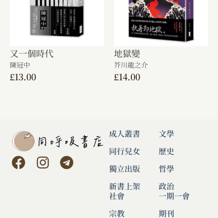
又一個時代
地獄變
陳冠中
芥川龍之介
£
13.00
£
14.00
成人叢書
文學
同行兒女
歷史
獨立出版
哲學
新書上架
政治
社會
一期一會
宗教
期刊