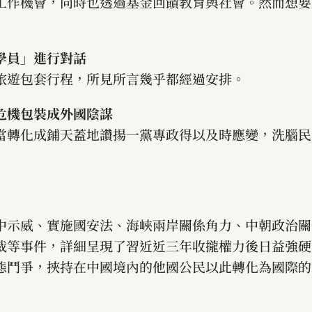
工作機會，同時也透過基金回饋教育與社會。然而想要
學員」進行對話
旅遊包套行程，所見所言幾乎都經過安排。
危機包裝成外國陰謀
當轉化成鋪天蓋地讚揚一黨專政得以及時應變，洗腦民
中示威、實施國安法、海峽兩岸關係角力、中朝政治關
裁等事件，詳細呈現了習近近三年收攏權力後日益強硬
態鬥爭，挾持在中國境內的他國公民以此轉化為國際的