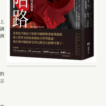
上
調
洲
的
言