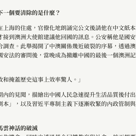
下一個要清除的是什麼？
在上海的住處，官僚化地朗誦完公文後請他在中文紙本
才接到澳洲大使館建議他回國的訊息。公安稱他是國安
合調查。此舉揭開了中澳關係幾近破裂的序幕，透過澳
國安法的審問後，當晚成為撤離中國的最後一個澳洲記
改和掩蓋歷史這事上效率驚人。」
期內的見聞，描繪出中國人民急速提升生活品質後付出
劇本」，以及習近平專制主義下逐漸收緊的內政管制與
馬雲神話的破滅