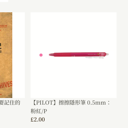
要記住的
【PILOT】擦擦隱形筆 0.5mm：
粉紅/P
£
2.00