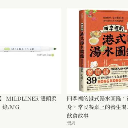
】 MILDLINER 雙頭柔
四季裡的港式湯水圖鑑：
綠/MG
身，常民餐桌上的養生湯
飲食故事
包周