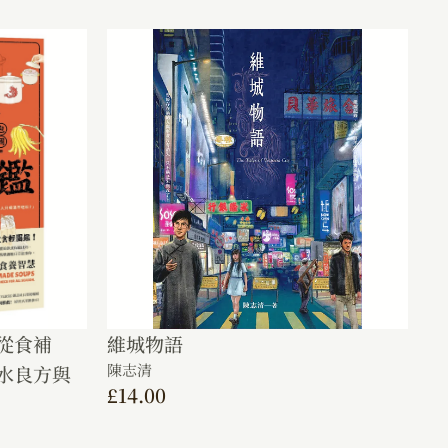
從食補
維城物語
陳志清
水良方與
£
14.00