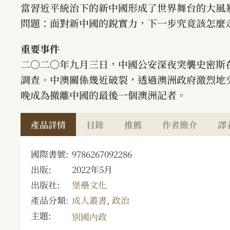
當習近平統治下的新中國形成了世界舞台的大風
問題：面對新中國的銳實力，下一步究竟該怎麼
重要事件
二〇二〇年九月三日，中國公安深夜突襲史密斯
調查。中澳關係幾近破裂，透過澳洲政府激烈地
晚成為撤離中國的最後一個澳洲記者。
產品詳情
目錄
推薦
作者簡介
譯
國際書號:
9786267092286
出版:
2022年5月
出版社:
堡壘文化
產品分類:
成人叢書
,
政治
主題:
別國內政