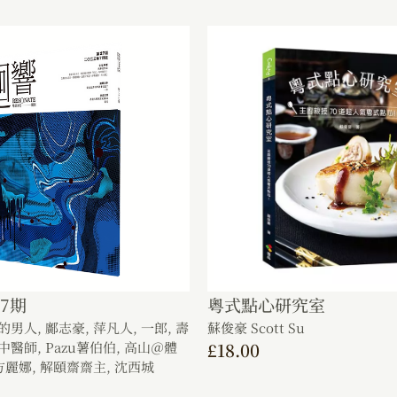
7期
粵式點心研究室
的男人,
鄺志豪,
萍凡人,
一郎,
壽
蘇俊豪 Scott Su
中醫師,
Pazu薯伯伯,
高山＠體
£
18.00
方麗娜,
解頤齋齋主,
沈西城