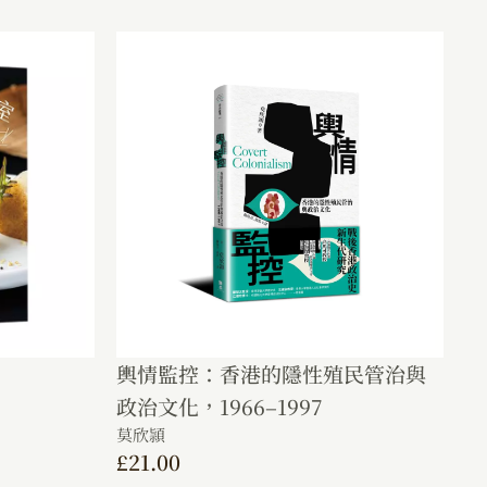
輿情監控：香港的隱性殖民管治與
政治文化，1966–1997
莫欣頴
£
21.00