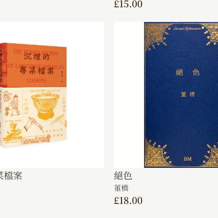
£
15.00
菜檔案
絕色
董橋
£
18.00