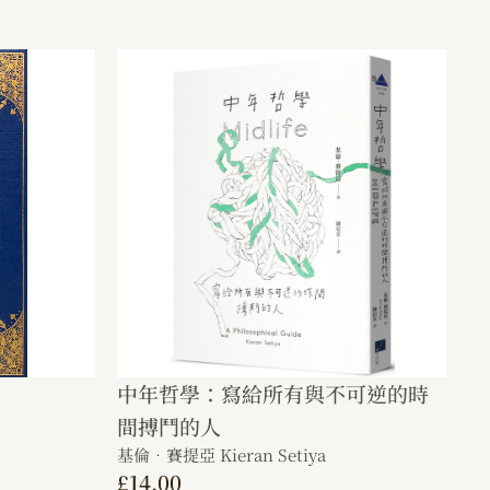
中年哲學：寫給所有與不可逆的時
間搏鬥的人
基倫．賽提亞 Kieran Setiya
£
14.00