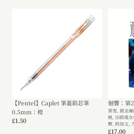
【Pentel】Caplet 筆蓋鉛芯筆
迴響：第2
葉雯,
做金庸
0.5mm：橙
桃,
田皓瑤女
£
1.50
嘢,
附加文,
£
17.00