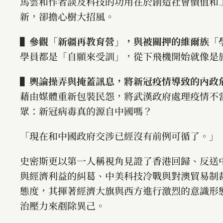
馬雲和作者談及科技的功用在於創造社會價值和
新，卻擔心樹大招風。
▌參觀「新疆再教育營」，與被關押的維爾族「
學員都是「自願來受訓」，從下飛機開始就像是
▌輿論操弄與掩蓋訊息，將新冠疫情導致的內政
藉由媒體重新包裝民怨，將武漢政府處理疫情不
眾：新冠病毒真的源自中國嗎？
「現在和中國政府交涉已經沒有前例可循了。」
史密斯更以第一人稱視角見證了香港回歸、反送
與經濟利益的糾葛、中美科技冷戰與對澳貿易制
態度，其揮著經濟大旗與西方進行激烈的意識形
治壓力來剷除異己。