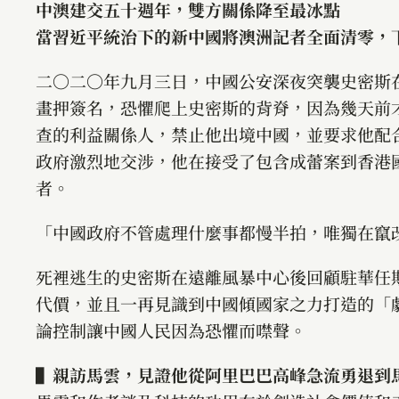
中澳建交五十週年，雙方關係降至最冰點
當習近平統治下的新中國將澳洲記者全面清零，
二〇二〇年九月三日，中國公安深夜突襲史密斯
畫押簽名，恐懼爬上史密斯的背脊，因為幾天前
查的利益關係人，禁止他出境中國，並要求他配
政府激烈地交涉，他在接受了包含成蕾案到香港
者。
「中國政府不管處理什麼事都慢半拍，唯獨在竄
死裡逃生的史密斯在遠離風暴中心後回顧駐華任
代價，並且一再見識到中國傾國家之力打造的「
論控制讓中國人民因為恐懼而噤聲。
▌親訪馬雲，見證他從阿里巴巴高峰急流勇退到