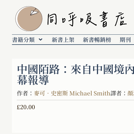
書籍分類
新書上架
新書暢銷榜
期刊
中國陌路：來自中國境
幕報導
作者：
麥可．史密斯 Michael Smith
譯者：
顏
£
20.00