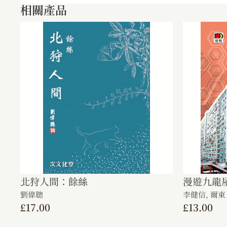
相關產品
北狩人間：餘絲
漫遊九龍
劉偉聰
李健信,
爾東
£
17.00
£
13.00