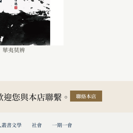
：華夷莫辨
歡迎您與本店聯繫。
聯絡本店
人叢書
文學
社會
一期一會