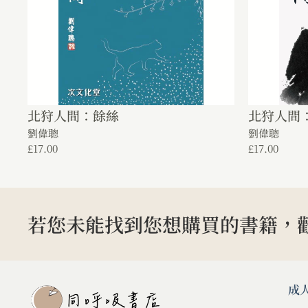
北狩人間：餘絲
北狩人間
劉偉聰
劉偉聰
£
17.00
£
17.00
若您未能找到您想購買的書籍，
成