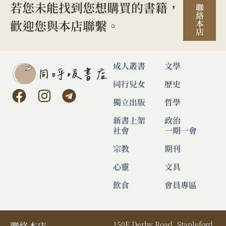
若您未能找到您想購買的書籍，
聯
絡
歡迎您與本店聯繫。
本
店
成人叢書
文學
同行兒女
歷史
獨立出版
哲學
新書上架
政治
社會
一期一會
宗教
期刊
心靈
文具
飲食
會員專區
聯絡本店
150E Derby Road, Stapleford,