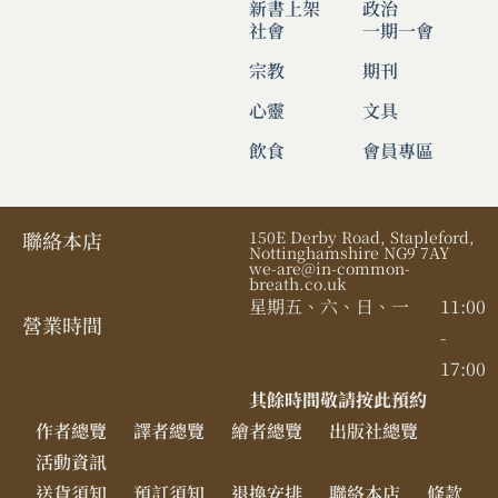
新書上架
政治
社會
一期一會
宗教
期刊
心靈
文具
飲食
會員專區
聯絡本店
150E Derby Road, Stapleford,
Nottinghamshire NG9 7AY
we-are@in-common-
breath.co.uk
星期五、六、日、一
11:00
營業時間​
-
17:00
其餘時間敬請按此預約
作者總覽
譯者總覽
繪者總覽
出版社總覽
活動資訊
送貨須知
預訂須知
退換安排
聯絡本店
條款