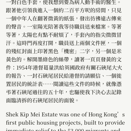
一對白色手套，使我想到要為病人動手術的醫生。
跟著他引領我進入一個約二百平方呎的房間，只見
一個中年人在翻著微黃的紙張，發出彷彿遠古傳來
的聲音。一室陽光陪著我等待職員送來檔案。等著
等著，太陽也有點不耐煩了，手套內的指尖微微冒
汗。這時門再度打開，職員送上兩個文件匣，一個
的殘紅封面上印著黑色「機密」二字，另一個是米
黃色的。解開墨綠色的絲帶，讀著一頁頁發黃的文
件：1954年港督葛量洪給英國政府有關石硤尾大火
的報告、一封石硤尾居民給港督的請願信、一個徙
置居民的統計表⋯⋯閱讀這些文件的時候，就像憑
弔著石硤尾過往的五十年，也驅使我下決心去記錄
面臨清拆的石硤尾居民的面貌。
Shek Kip Mei Estate was one of Hong Kong’s
first public housing projects, built to provide
immediate relief to the 53,000 migrants and