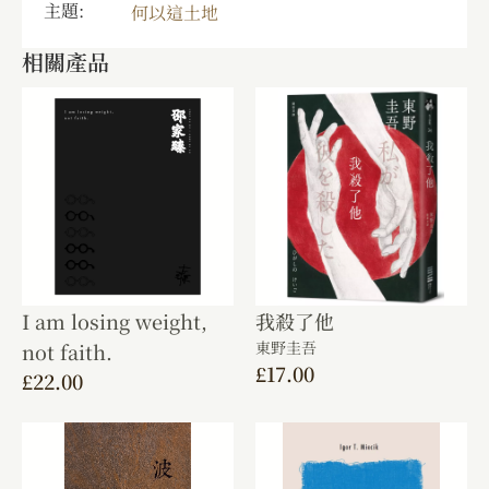
主題:
何以這土地
相關產品
I am losing weight,
我殺了他
東野圭吾
not faith.
£
17.00
£
22.00