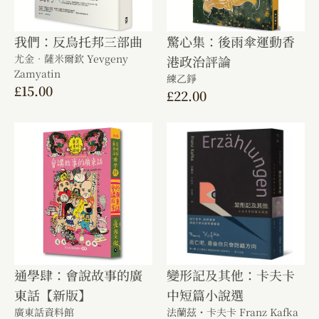
我們：反烏托邦三部曲
驚心集：後雨傘運動香
尤金．薩米爾欽 Yevgeny
港政治評論
Zamyatin
練乙錚
£
15.00
£
22.00
通學肆：會說故事的廣
變形記及其他：卡夫卡
東話【新版】
中短篇小說選
廣東話資料館
法蘭茲・卡夫卡 Franz Kafka