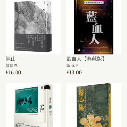
裸山
藍血人【典藏版】
韓麗珠
衛斯理
£
16.00
£
13.00