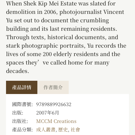
When Shek Kip Mei Estate was slated for
demolition in 2006, photojournalist Vincent
Yu set out to document the crumbling
building and its last remaining residents.
Through texts, historical documents, and
stark photographic portraits, Yu records the
lives of some 200 elderly residents and the
spaces they’ve called home for many
decades.
產品詳情
作者簡介
國際書號:
9789889926632
出版:
2007年6月
出版社:
MCCM Creations
產品分類:
成人叢書
,
歷史
,
社會