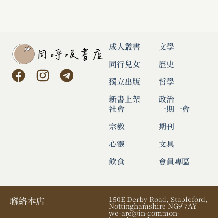
成人叢書
文學
同行兒女
歷史
獨立出版
哲學
新書上架
政治
社會
一期一會
宗教
期刊
心靈
文具
飲食
會員專區
聯絡本店
150E Derby Road, Stapleford,
Nottinghamshire NG9 7AY
we-are@in-common-