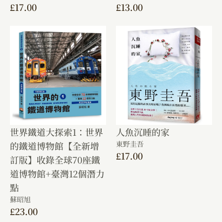
£
17.00
£
13.00
世界鐵道大探索1：世界
人魚沉睡的家
東野圭吾
的鐵道博物館【全新增
£
17.00
訂版】收錄全球70座鐵
道博物館+臺灣12個潛力
點
蘇昭旭
£
23.00