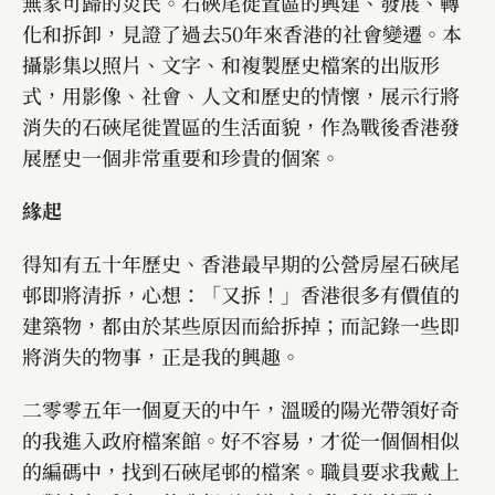
無家可歸的災民。石硤尾徙置區的興建、發展、轉
化和拆卸，見證了過去50年來香港的社會變遷。本
攝影集以照片、文字、和複製歷史檔案的出版形
式，用影像、社會、人文和歷史的情懷，展示行將
消失的石硤尾徙置區的生活面貌，作為戰後香港發
展歷史一個非常重要和珍貴的個案。
緣起
得知有五十年歷史、香港最早期的公營房屋石硤尾
邨即將清拆，心想：「又拆！」香港很多有價值的
建築物，都由於某些原因而給拆掉；而記錄一些即
將消失的物事，正是我的興趣。
二零零五年一個夏天的中午，溫暖的陽光帶領好奇
的我進入政府檔案館。好不容易，才從一個個相似
的編碼中，找到石硤尾邨的檔案。職員要求我戴上