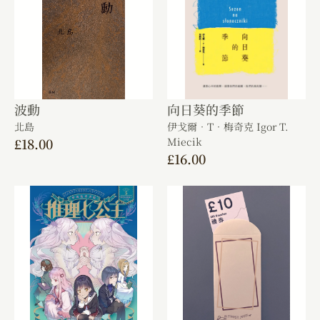
波動
向日葵的季節
北島
伊戈爾．T．梅奇克 Igor T.
£
18.00
Miecik
£
16.00