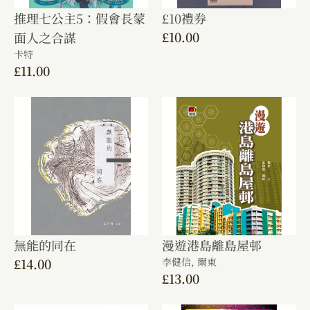
推理七公主5：假會長蒙
£10禮券
£
10.00
面人之合謀
卡特
£
11.00
無能的同在
漫遊港島離島屋邨
£
14.00
李健信,
爾東
£
13.00