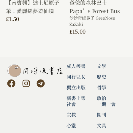
【南寶興】迪士尼原子
爸爸的森林巴士
筆：愛麗絲夢遊仙境
Papa’s Forest Bus
£
1.50
沙沙奇綠鼻子 GreeNose
ZaZaki
£
15.00
成人叢書
文學
同行兒女
歷史
獨立出版
哲學
新書上架
政治
社會
一期一會
宗教
期刊
心靈
文具