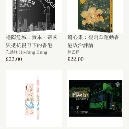
邊際危城：資本、帝國
驚心集：後雨傘運動香
與抵抗視野下的香港
港政治評論
孔誥烽 Ho-fung Hung
練乙錚
£
22.00
£
22.00