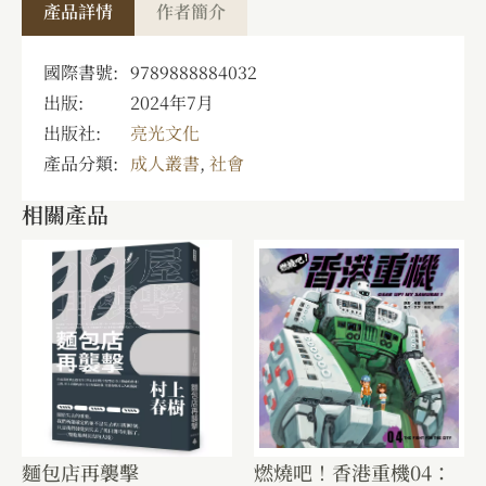
產品詳情
作者簡介
國際書號:
9789888884032
出版:
2024年7月
出版社:
亮光文化
產品分類:
成人叢書
,
社會
相關產品
麵包店再襲擊
燃燒吧！香港重機04：