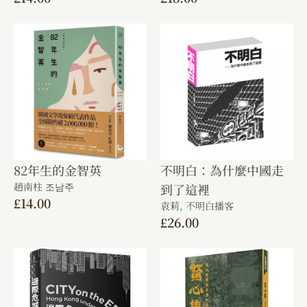
82年生的金智英
不明白：為什麼中國走
趙南柱 조남주
到了這裡
£
14.00
袁莉,
不明白播客
£
26.00