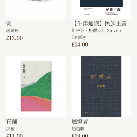
安
【牛津通識】民族主義
趙曉彤
斯蒂芬．格羅斯比 Steven
£
13.00
Grosby
£
14.00
孖鋪
燃燈者
汶禧
趙越勝
£
14.00
£
18.00