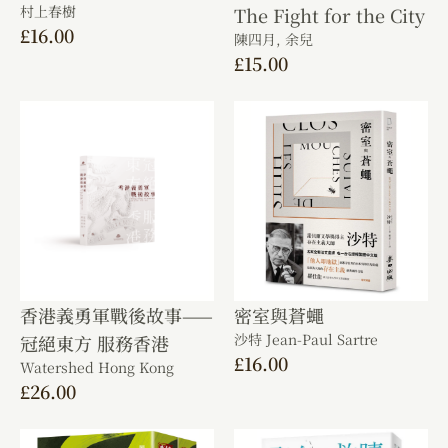
村上春樹
The Fight for the City
£
16.00
陳四月,
余兒
£
15.00
香港義勇軍戰後故事——
密室與蒼蠅
沙特 Jean-Paul Sartre
冠絕東方 服務香港
£
16.00
Watershed Hong Kong
£
26.00