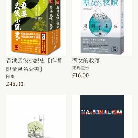
香港武俠小說史【作者
聖女的救贖
東野圭吾
限量簽名套書】
£
16.00
陳墨
£
46.00