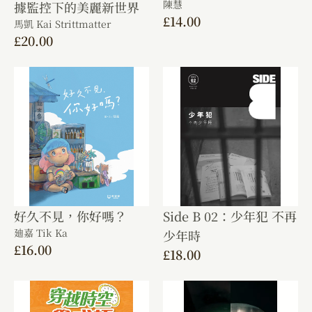
陳慧
據監控下的美麗新世界
£
14.00
馬凱 Kai Strittmatter
£
20.00
好久不見，你好嗎？
Side B 02：少年犯 不再
廸嘉 Tik Ka
少年時
£
16.00
£
18.00