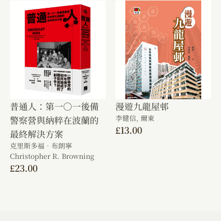
普通人：第一〇一後備
漫遊九龍屋邨
李健信,
爾東
警察營與納粹在波蘭的
£
13.00
最終解決方案
克里斯多福．布朗寧
Christopher R. Browning
£
23.00