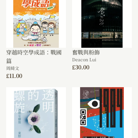
穿越時空學成語：戰國
奮戰與粉飾
Deacon Lui
篇
£
30.00
周綺文
£
11.00