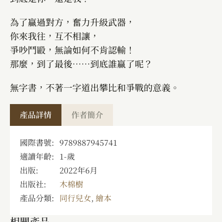
為了贏過對方，奮力升級武器，
你來我往，互不相讓，
爭吵鬥毆，無論如何不肯認輸！
那麼，到了最後……到底誰贏了呢？
無字書，不著一字道出攀比和爭戰的意義。
產品詳情
作者簡介
國際書號:
9789887945741
適讀年齡:
1
-
歲
出版:
2022年6月
出版社:
木棉樹
產品分類:
同行兒女
,
繪本
相關產品