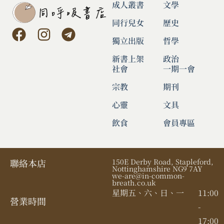
成人叢書
文學
同行兒女
歷史
獨立出版
哲學
新書上架
政治
社會
一期一會
宗教
期刊
心靈
文具
飲食
會員專區
聯絡本店
150E Derby Road, Stapleford,
Nottinghamshire NG9 7AY
we-are@in-common-
breath.co.uk
星期五、六、日、一
11:00
營業時間​
-
17:00