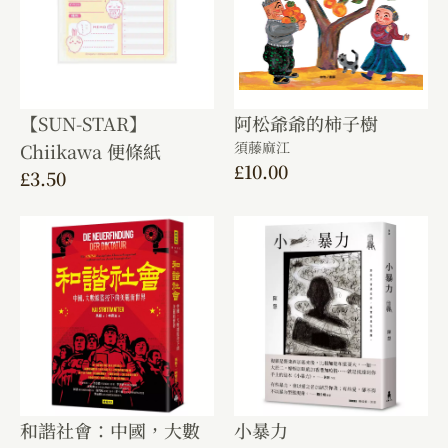
【SUN-STAR】
阿松爺爺的柿子樹
須藤麻江
Chiikawa 便條紙
£
10.00
£
3.50
和諧社會：中國，大數
小暴力