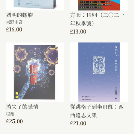
透明的螺旋
方圓：1984（二〇二一
東野圭吾
年秋季號）
£
16.00
£
13.00
消失了的隱情
從跳格子到坐飛氈：西
程翔
西追思文集
£
25.00
£
21.00