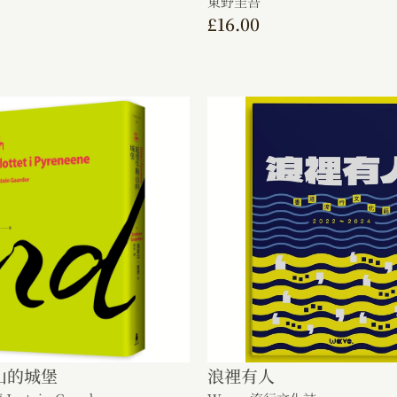
東野圭吾
£
16.00
山的城堡
浪𥚃有人