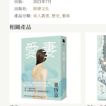
出版:
2021年7月
出版社:
經緯文化
產品分類:
成人叢書
,
歷史
,
藝術
相關產品