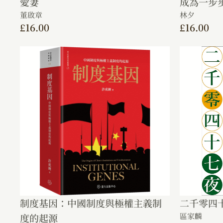
愛妻
成為一步
董啟章
林夕
£
16.00
£
16.00
制度基因：中國制度與極權主義制
二千零四
區家麟
度的起源