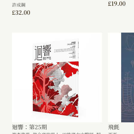
£
19.00
許成鋼
£
32.00
迴響：第25期
飛氈