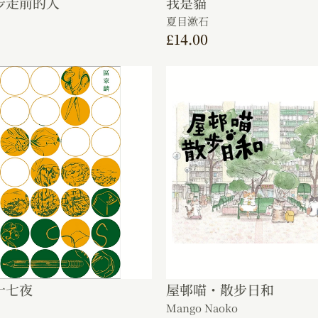
步走前的人
我是貓
夏目漱石
£
14.00
十七夜
屋邨喵・散步日和
Mango Naoko