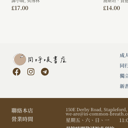
譚小晴,
吳博林
喬斯坦．賈德 Jo
£
17.00
£
14.00
成
同
獨
新
聯絡本店
150E Derby Road, Stapleford
we-are@in-common-breath.c
營業時間​
星期五、六、日、一
11:0