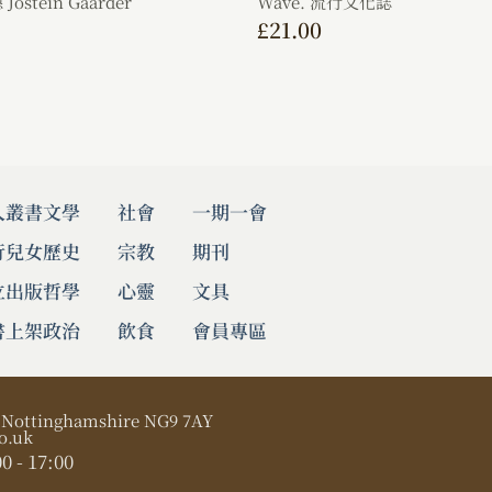
stein Gaarder
Wave. 流行文化誌
£
21.00
人叢書
文學
社會
一期一會
行兒女
歷史
宗教
期刊
立出版
哲學
心靈
文具
書上架
政治
飲食
會員專區
, Nottinghamshire NG9 7AY
o.uk
0 - 17:00