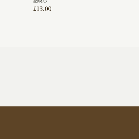
趙曉彤
£
13.00