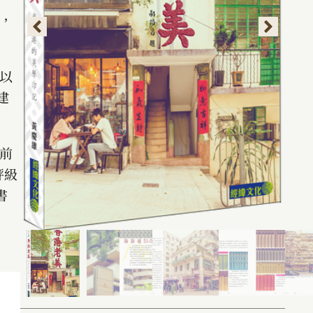
，
以
建
前
評級
書