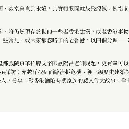
閘、冰室會直到永遠，其實轉眼間就灰飛煙滅。惋惜前
字，將仍然現存於世的一些老香港建築，或老香港事物
一些常見，或大家都忽略了的老香港，以四個分類——
皇都戲院京華招牌文字師歐陽昌老師賜題，更有幸可以
ose採訪；亦越洋找到面臨清拆危機、獲三級歷史建築
後人，分享二戰香港淪陷時期家族的感人偉大故事。全