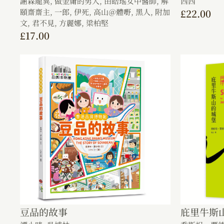
謝森龍異,
做金庸的男人,
田皓瑤女中醫師,
解
西西
頤齋齋主,
一郎,
伊死,
高山＠體嘢,
黑人,
附加
£
22.00
文,
君不見,
方麗娜,
梁柏堅
£
17.00
豆品的故事
庇里牛斯