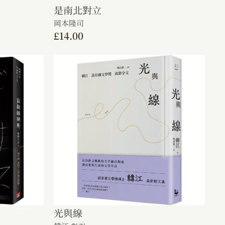
是南北對立
岡本隆司
£
14.00
光與線