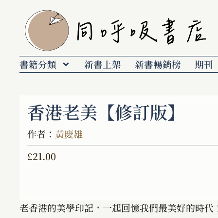
書籍分類
新書上架
新書暢銷榜
期刊
香港老美【修訂版】
作者：
黃慶雄
£
21.00
老香港的美學印記，一起回憶我們最美好的時代