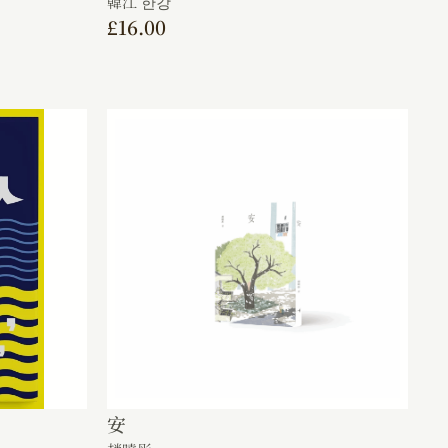
韓江 한강
£
16.00
安