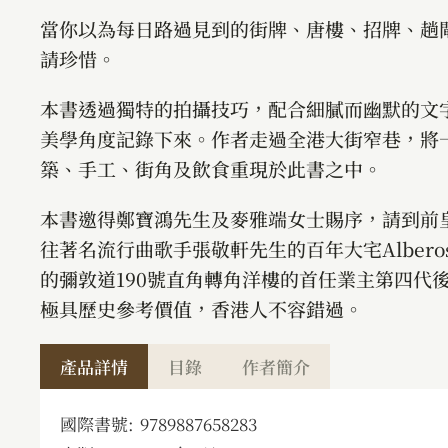
當你以為每日路過見到的街牌、唐樓、招牌、趟
請珍惜。
本書透過獨特的拍攝技巧，配合細膩而幽默的文
美學角度記錄下來。作者走過全港大街窄巷，將
築、手工、街角及飲食重現於此書之中。
本書邀得鄭寶鴻先生及麥雅端女士賜序，請到前
往著名流行曲歌手張敬軒先生的百年大宅Alber
的彌敦道190號直角轉角洋樓的首任業主第四代
極具歷史參考價值，香港人不容錯過。
產品詳情
目錄
作者簡介
國際書號:
9789887658283