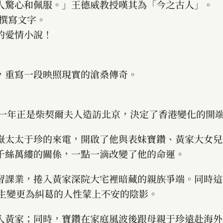
人驚心和佩服。」王德威教授嘆其為「今之古人」。
》撰寫文字。
的愛情小說！
，重寫一段映照現實的滄桑傳奇。
這一年正是柴契爾夫人造訪北京，決定了香港變化的開
嶽太太于珍的來電，開啟了他與表妹寶鑽、黃家大女兒
千絲萬縷的關係，一點一滴改變了他的命運。
習課業，捲入黃家深院大宅裡暗藏的親族爭端。同時這
係生變更為糾葛的人性蒙上不安的陰影。
入黃家；同時，寶鑽在家庭風波後跟母親于珍遠赴海外