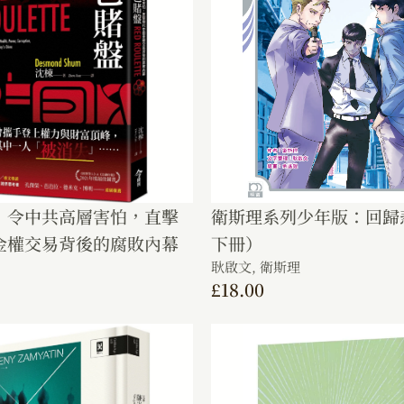
：令中共高層害怕，直擊
衛斯理系列少年版：回歸
金權交易背後的腐敗內幕
下冊）
耿啟文,
衛斯理
£
18.00