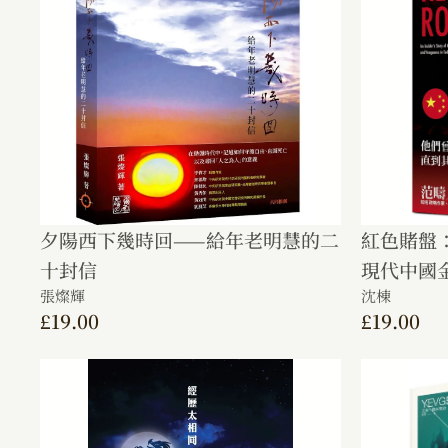
夕陽西下幾時回——給年老明慧的二
紅色賭盤
十封信
現代中國
張燦輝
沈棟
£
19.00
£
19.00