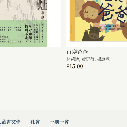
百變爸爸
林穎詩,
黃思行,
楊惠琛
£
15.00
人叢書
文學
社會
一期一會