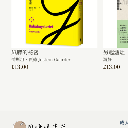
紙牌的祕密
另起爐灶
喬斯坦．賈德 Jostein Gaarder
游靜
£
13.00
£
13.00
成