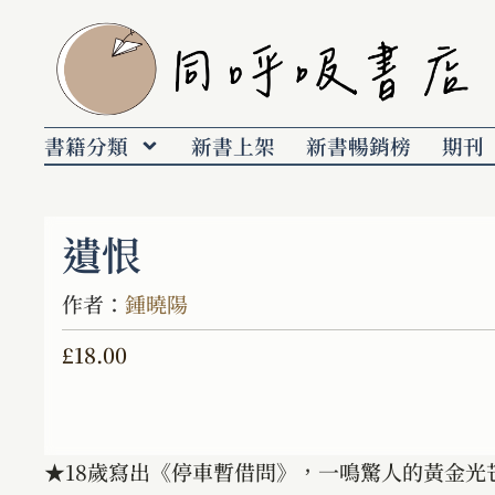
書籍分類
新書上架
新書暢銷榜
期刊
遺恨
作者：
鍾曉陽
£
18.00
★18歲寫出《停車暫借問》，一鳴驚人的黃金光