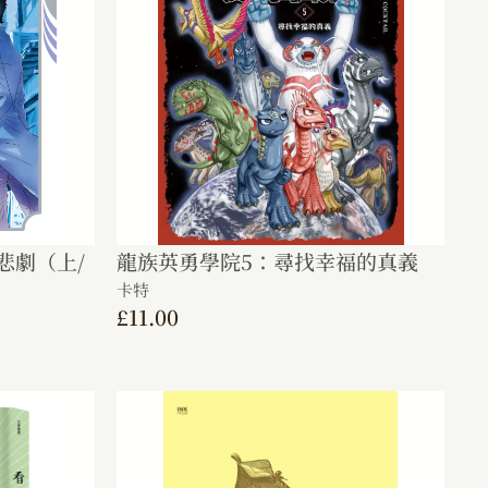
悲劇（上/
龍族英勇學院5：尋找幸福的真義
卡特
£
11.00