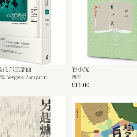
烏托邦三部曲
看小說
Yevgeny Zamyatin
西西
£
14.00