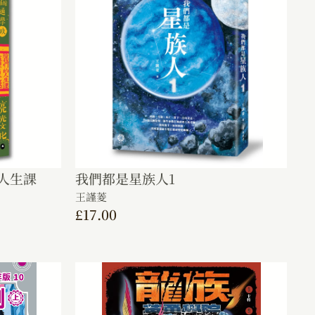
人生課
我們都是星族人1
王謹菱
£
17.00