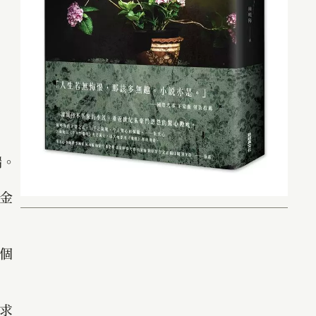
端。
金
個
求