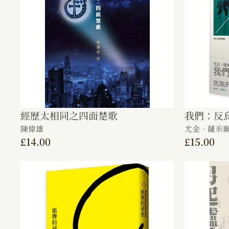
經歷太相同之四面楚歌
我們：反
陳偉雄
尤金．薩米爾欽 
£
14.00
£
15.00