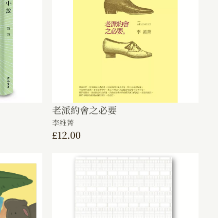
老派約會之必要
李維菁
£
12.00