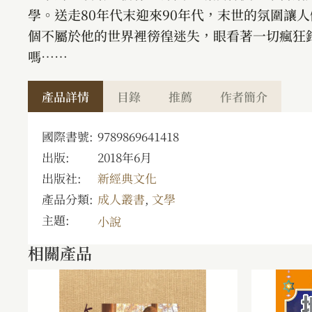
學。送走80年代末迎來90年代，末世的氛圍讓
個不屬於他的世界裡徬徨迷失，眼看著一切瘋狂
嗎……
產品詳情
目錄
推薦
作者簡介
國際書號:
9789869641418
出版:
2018年6月
出版社:
新經典文化
產品分類:
成人叢書
,
文學
主題:
小說
相關產品