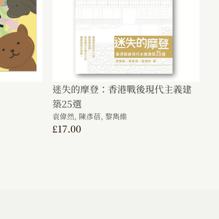
迷失的摩登：香港戰後現代主義建
築25選
袁偉然,
陳彥蓓,
黎雋維
£
17.00