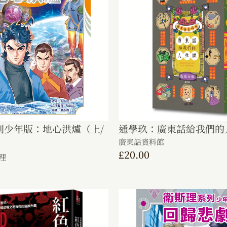
列少年版：地心洪爐（上/
通學玖：廣東話給我們的
廣東話資料館
£
20.00
理