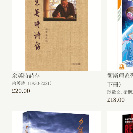
余英時詩存
衛斯理系
余英時（1930-2021）
下冊）
£
20.00
耿啟文,
衛斯
£
18.00