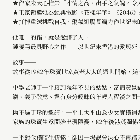
★作家朱天心推崇「才情之高、出手之氣魄，令
★王家衛邀她為經典電影《花樣年華》《2046
★打掉重練挑戰自我，蕩氣迴腸長篇力作世紀末
他唯一的錯，就是愛錯了人。
鍾曉陽最具野心之作──以世紀末香港的愛與死
故事──
故事從1982年珠寶世家黃老太太的過世開始，
中學老師于一平接到幾年不見的姑姑、富商黃景
鑽、義子敬堯、還有身分曖昧的年輕人程漢之間
拗不過于珍的邀請，一平上太平山為少女寶鑽補
家族的珠寶生意開始出現隱憂，82年後港英關
一平對金鑽暗生情愫，卻因一場誤會決心不再踏