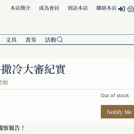
本店簡介
成為會員
到訪本店
聯絡本店
文具
書券
活動
路撒冷大審紀實
奕如
Out of stock
觀察報告！