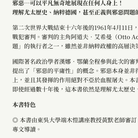
邪惡…可以平凡無奇地展現在任何人身上！
理解尤太歷史、納粹德國，甚至正義與邪惡問題
第二次世界大戰結束十六年後的1961年4月11
戰犯審判。審判的主角阿道夫．艾希曼（Otto Ad
題」的執行者之一，雖然並非納粹政權的高層決
國際著名政治學者漢娜．鄂蘭全程參與此次的審
提出了「邪惡的平庸性」的概念。邪惡本身並非
上，並且其發揮的作用絕對不亞於血腥屠夫。本書
即使經過數十年後，這本書依然是理解尤太歷史
本書特色
◎ 本書由東吳大學端木愷講座教授黃默老師審訂、東
專文導讀。