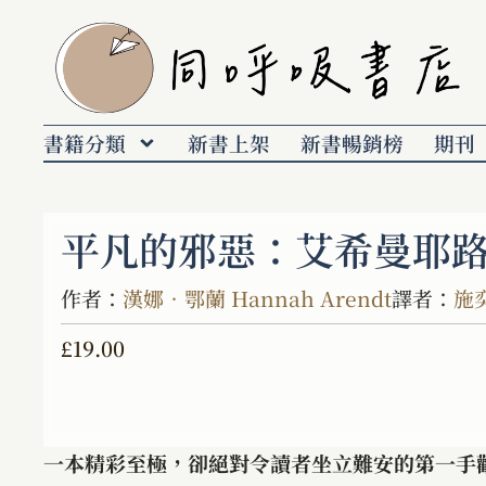
書籍分類
新書上架
新書暢銷榜
期刊
平凡的邪惡：艾希曼耶
作者：
漢娜．鄂蘭 Hannah Arendt
譯者：
施
£
19.00
一本精彩至極，卻絕對令讀者坐立難安的第一手