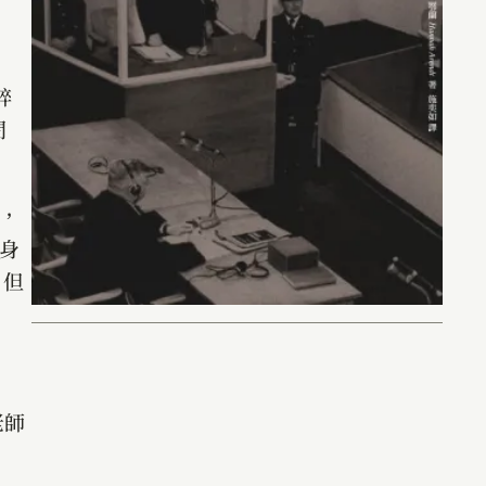
粹
問
，
身
。但
老師