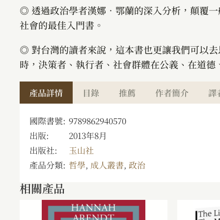
◎ 透過政治學者漢娜．鄂蘭的深入分析，顛覆
社會的最佳入門書。
◎ 對台灣的讀者來說，這本書也更讓我們可以
時，決策者、執行者、社會群體在公義、在道德
產品詳情
目錄
推薦
作者簡介
譯
國際書號:
9789862940570
出版:
2013年8月
出版社:
玉山社
產品分類:
哲學
,
成人叢書
,
政治
相關產品