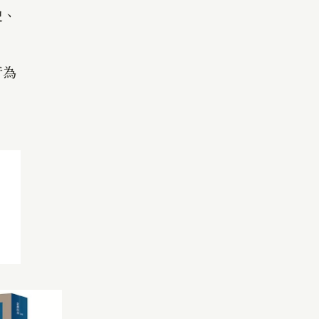
史、
行為