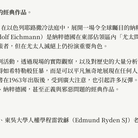
的經典作品。
日，在以色列耶路撒冷法庭中，展開一場令全球矚目的納
olf Eichmann）是納粹德國在東部佔領區內「尤太
策者，但在尤太人滅絕上仍扮演重要角色。
判活動，透過現場的實際觀察，以及對歷史的大量分析
得如希特勒般狂暴，而是可以平凡無奇地展現在任何人
在1963年出版後，受到廣大注意，也引起許多反彈
、納粹德國，甚至正義與邪惡問題的經典作品。
吳大學人權學程雷敦龢（Edmund Ryden SJ）