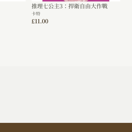
推理七公主3：捍衛自由大作戰
卡特
£
11.00