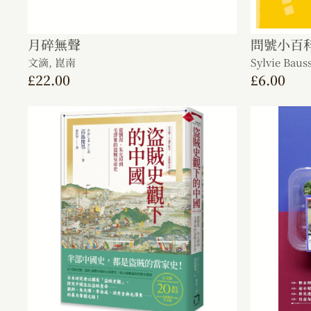
月碎無聲
問號小百
文滴,
崑南
Sylvie Baus
£
22.00
£
6.00