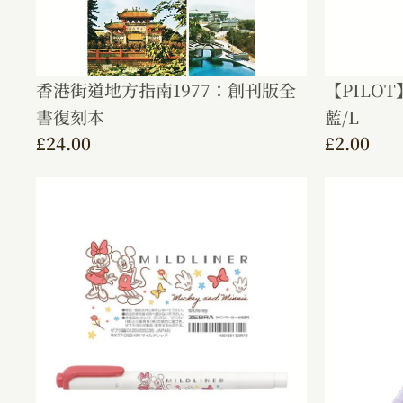
香港街道地方指南1977：創刊版全
【PILO
書復刻本
藍/L
£
24.00
£
2.00