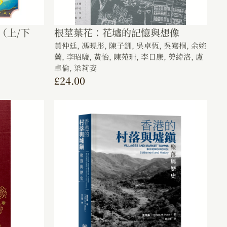
（上/下
根莖葉花：花墟的記憶與想像
黃仲廷,
馮曉彤,
陳子釧,
吳卓恆,
吳騫桐,
余婉
蘭,
李昭駿,
黃怡,
陳苑珊,
李日康,
勞緯洛,
盧
卓倫,
梁莉姿
£
24.00