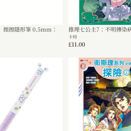
T】擦擦隱形筆 0.5mm：
推理七公主7：不明傳染
卡特
£
11.00