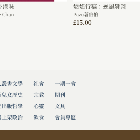
香港味
逍遙行稿：逆風翱翔
 Chan
Pazu薯伯伯
£
15.00
人叢書
文學
社會
一期一會
行兒女
歷史
宗教
期刊
立出版
哲學
心靈
文具
書上架
政治
飲食
會員專區