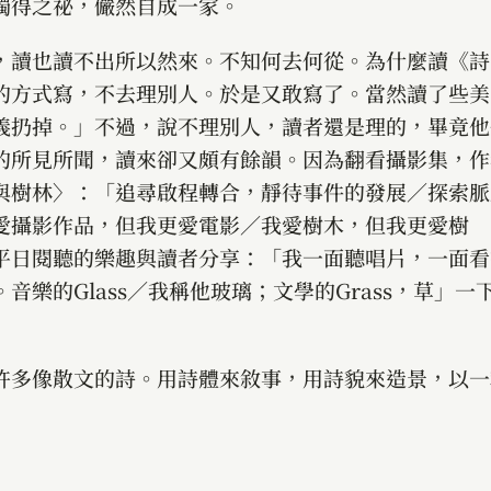
獨得之祕，儼然自成一家。
，讀也讀不出所以然來。不知何去何從。為什麼讀《詩
的方式寫，不去理別人。於是又敢寫了。當然讀了些美
義扔掉。」不過，說不理別人，讀者還是理的，畢竟他
的所見所聞，讀來卻又頗有餘韻。因為翻看攝影集，作
與樹林〉：「追尋啟程轉合，靜待事件的發展／探索脈
愛攝影作品，但我更愛電影／我愛樹木，但我更愛樹
平日閱聽的樂趣與讀者分享：「我一面聽唱片，一面看
樂的Glass／我稱他玻璃；文學的Grass，草」一
許多像散文的詩。用詩體來敘事，用詩貌來造景，以一