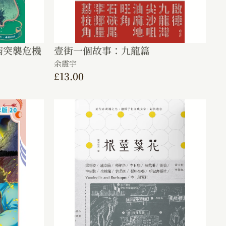
病突襲危機
壹街一個故事：九龍篇
余震宇
£
13.00