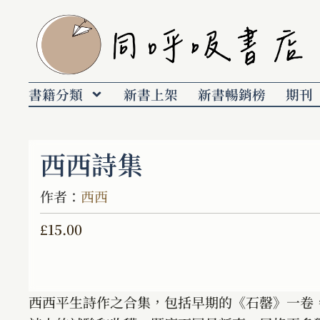
書籍分類
新書上架
新書暢銷榜
期刊
西西詩集
作者：
西西
£
15.00
西西平生詩作之合集，包括早期的《石罄》一卷