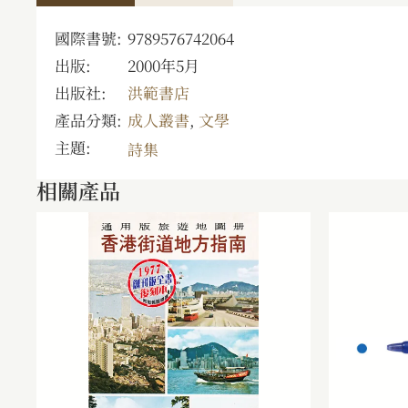
國際書號:
9789576742064
出版:
2000年5月
出版社:
洪範書店
產品分類:
成人叢書
,
文學
主題:
詩集
相關產品