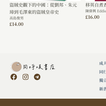
盜賊史觀下的中國：從劉邦、朱元
移英自煮
陳偉興 Eddie
璋到毛澤東的盜賊皇帝史
£
16.00
高島俊男
£
14.00
成
同
獨
新