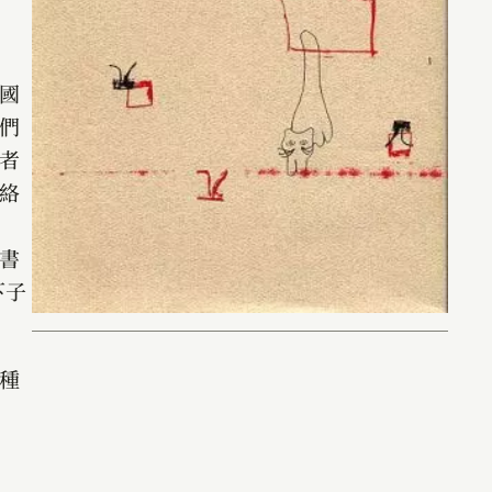
國
們
者
絡
書
下子
種