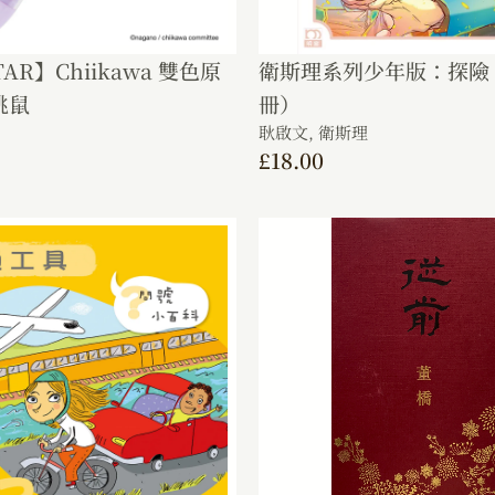
TAR】Chiikawa 雙色原
衛斯理系列少年版：探險
桃鼠
冊）
耿啟文,
衛斯理
£
18.00