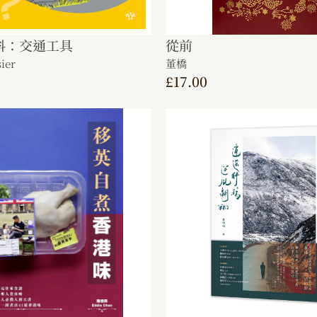
科：交通工具
從前
sier
董橋
£
17.00