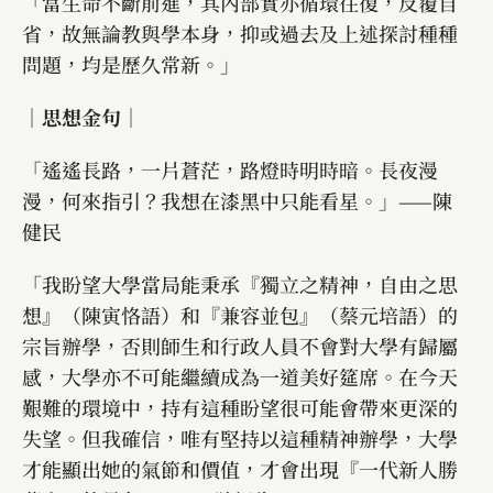
「當生命不斷前進，其內部實亦循環往復，反覆自
省，故無論教與學本身，抑或過去及上述探討種種
問題，均是歷久常新。」
｜思想金句｜
「遙遙長路，一片蒼茫，路燈時明時暗。長夜漫
漫，何來指引？我想在漆黑中只能看星。」——陳
健民
「我盼望大學當局能秉承『獨立之精神，自由之思
想』（陳寅恪語）和『兼容並包』（蔡元培語）的
宗旨辦學，否則師生和行政人員不會對大學有歸屬
感，大學亦不可能繼續成為一道美好筵席。在今天
艱難的環境中，持有這種盼望很可能會帶來更深的
失望。但我確信，唯有堅持以這種精神辦學，大學
才能顯出她的氣節和價值，才會出現『一代新人勝