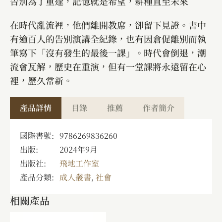
告別為了重逢，記憶就是希望，耕種直至未來
在時代亂流裡，他們離開教席，卻留下見證。書中
有逾百人的告別演講全紀錄，也有因倉促離別而執
筆寫下「沒有發生的最後一課」。時代會倒退，潮
流會瓦解，歷史在重演，但有一堂課將永遠留在心
裡，歷久常新。
產品詳情
目錄
推薦
作者簡介
國際書號:
9786269836260
出版:
2024年9月
出版社:
飛地工作室
產品分類:
成人叢書
,
社會
相關產品