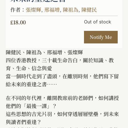
作者：
張燦輝
,
邢福增
,
陳祖為
,
陳健民
£
18.00
Out of stock
陳健民、陳祖為、邢福增、張燦輝
四位香港教授，三十載生命告白，關於知識、教
育、生命、信念與愛
當一個時代走到了盡頭，在離別時刻，他們寫下留
給未來的重逢之書⋯⋯
在不同的年代裡，離開教席前的老師們，如何講授
他們的「最後一課」？
這些思想的吉光片羽，如何穿透層層壁壘，到未來
與讀者們重逢？