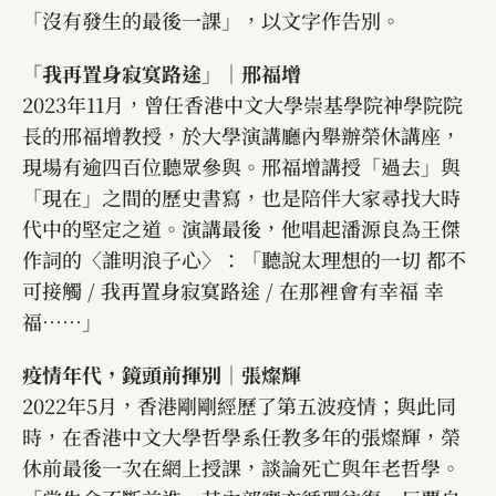
「沒有發生的最後一課」，以文字作告別。
「我再置身寂寞路途」｜邢福增
2023年11月，曾任香港中文大學崇基學院神學院院
長的邢福增教授，於大學演講廳內舉辦榮休講座，
現場有逾四百位聽眾參與。邢福增講授「過去」與
「現在」之間的歷史書寫，也是陪伴大家尋找大時
代中的堅定之道。演講最後，他唱起潘源良為王傑
作詞的〈誰明浪子心〉：「聽說太理想的一切 都不
可接觸 / 我再置身寂寞路途 / 在那裡會有幸福 幸
福⋯⋯」
疫情年代，鏡頭前揮別｜張燦輝
2022年5月，香港剛剛經歷了第五波疫情；與此同
時，在香港中文大學哲學系任教多年的張燦輝，榮
休前最後一次在網上授課，談論死亡與年老哲學。