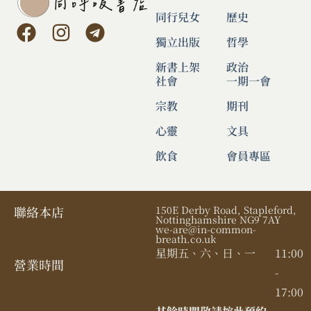
同行兒女
歷史
獨立出版
哲學
新書上架
政治
社會
一期一會
宗教
期刊
心靈
文具
飲食
會員專區
聯絡本店
150E Derby Road, Stapleford,
Nottinghamshire NG9 7AY
we-are@in-common-
breath.co.uk
星期五、六、日、一
11:00
營業時間​
-
17:00