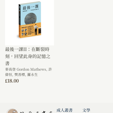
最後一課II：在斷裂時
刻，回望此身的記憶之
書
麥高登 Gordon Mathews,
許
偉恒,
樊善標,
羅永生
£
18.00
成人叢書
文學