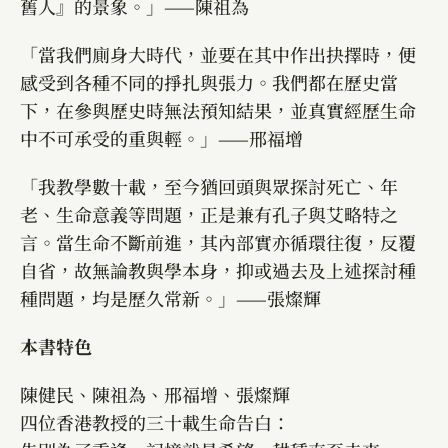
舊人』的景象。」——陳祖為
「當我們廁身大時代，並要在其中作出抉擇時，便
感受到各種不同的掙扎與張力。我們都在歷史當
下，在參與歷史時無法預知結果，並真實經歷生命
中不可承受的重與輕。」——邢福增
「我教學數十載，至今猶回頭與眾探討死亡、年
老、生命意義等問題，正是兼有孔子與艾略特之
言。當生命不斷前進，其內部實亦循環往復，反覆
自省，故無論教與學本身，抑或過去及上述探討種
種問題，均是歷久常新。」——張燦輝
本書特色
陳健民、陳祖為、邢福增、張燦輝
四位香港教授的三十載生命告白：