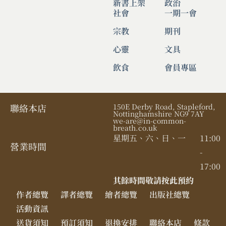
新書上架
政治
社會
一期一會
宗教
期刊
心靈
文具
飲食
會員專區
聯絡本店
150E Derby Road, Stapleford,
Nottinghamshire NG9 7AY
we-are@in-common-
breath.co.uk
星期五、六、日、一
11:00
營業時間​
-
17:00
其餘時間敬請按此預約
作者總覽
譯者總覽
繪者總覽
出版社總覽
活動資訊
送貨須知
預訂須知
退換安排
聯絡本店
條款