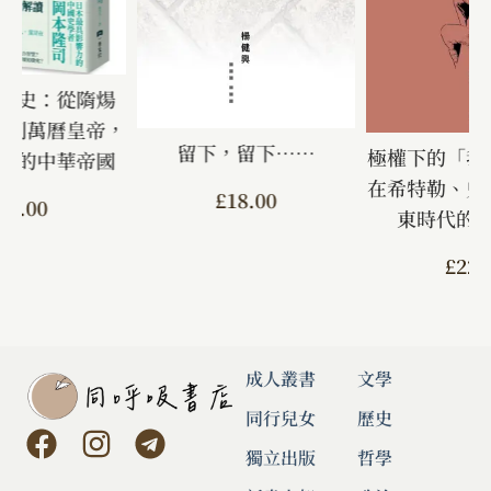
國史：從隋煬
山到萬曆皇帝，
留下，留下……
極權下的「我
下的中華帝國
在希特勒、史
£
18.00
17.00
東時代的
£
22.
成人叢書
文學
同行兒女
歷史
獨立出版
哲學