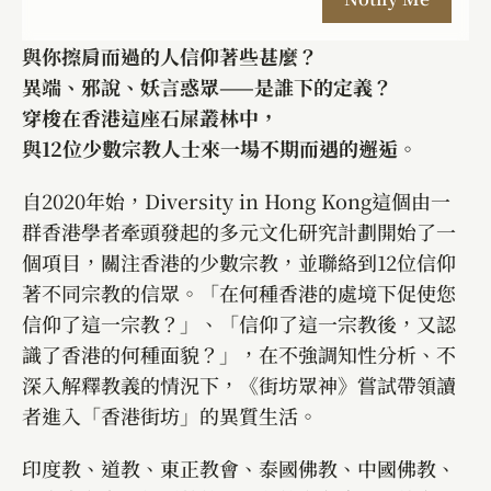
與你擦肩而過的人信仰著些甚麼？
異端、邪說、妖言惑眾——是誰下的定義？
穿梭在香港這座石屎叢林中，
與12位少數宗教人士來一場不期而遇的邂逅。
自2020年始，Diversity in Hong Kong這個由一
群香港學者牽頭發起的多元文化研究計劃開始了一
個項目，關注香港的少數宗教，並聯絡到12位信仰
著不同宗教的信眾。「在何種香港的處境下促使您
信仰了這一宗教？」、「信仰了這一宗教後，又認
識了香港的何種面貌？」，在不強調知性分析、不
深入解釋教義的情況下，《街坊眾神》嘗試帶領讀
者進入「香港街坊」的異質生活。
印度教、道教、東正教會、泰國佛教、中國佛教、