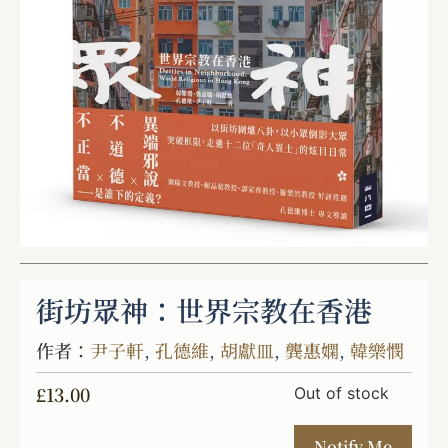
街坊眾神：世界宗教在香港
作者：
尹子軒
,
孔德維
,
胡獻皿
,
龔惠嫻
,
韓樂憫
£
13.00
Out of stock