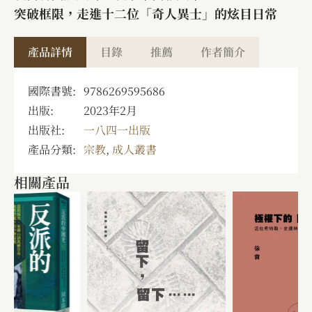
突破框限，走進十二位「奇人異士」的炫目日常
產品詳情
目錄
推薦
作者簡介
國際書號:
9786269595686
出版:
2023年2月
出版社:
一八四一出版
產品分類:
宗教
,
成人叢書
相關產品