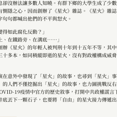
息卻沒辦法讓多數人知曉。有群下鄉的大學生成了少數
有惻隱之心，因而創辦了《星火》雜誌。《星火》雜誌
字句句都喊出他們的不平與怒火。
變得如此腐化反動？」
上、在鐵路旁、在溝底……」
創辦《星火》的年輕人被判刑十年到十五年不等，其中
三十多本，如同稍縱即逝的星火，沒有對政權構成威脅
演在意外中發現了「星火」的故事，也尋到「星火」事
」的人們不僅挖掘出「星火」的故事，也力圖挑戰反右
OVID-19疫情中官方的歷史敘事，打開中共政權謊言
井底丟下一顆石子，也要將「自由」的星火接力傳遞出