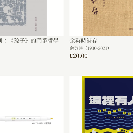
則：《孫子》的鬥爭哲學
余英時詩存
余英時（1930-2021）
£
20.00