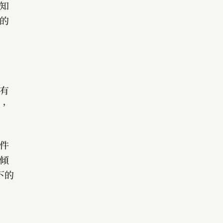
知
的
有
，
件
傾
下的