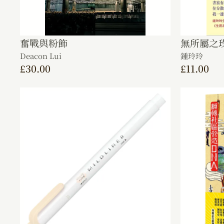
奮戰與粉飾
無所屬之
Deacon Lui
鍾玲玲
£
30.00
£
11.00