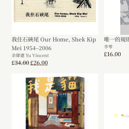
我住石硤尾 Our Home, Shek Kip
唯一的規
李零
Mei 1954–2006
£
16.00
余偉建 Yu Vincent
£
34.00
£
26.00