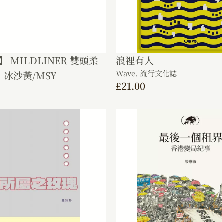
】 MILDLINER 雙頭柔
浪𥚃有人
Wave. 流行文化誌
冰沙黃/MSY
£
21.00