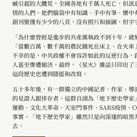
臧引起的大饑荒，全國各地有千萬人死亡，但訊
情的人們。他們腦袋中有知識、手中有筆、懷中
創刊號僅有少少的八頁，沒有照片和插圖，但字
「為什麼曾經是進步的共產黨執政不到十年，就
「當數百萬、數千萬的農民餓死在床上、在火車
不幸的是，中共政權不會容許如此的反逆行為，
人甚至慘遭槍決。最終，《星火》雜誌只印出了
這段歷史也遭到隱匿和改寫。
五十多年後，有一群獨立的中國記者、作家、導
的見證人跟倖存者。這群自詡為「地下歷史學家
運動、文化大革命、天安門事件、SARS疫情、C
事實。「地下歷史學家」雖然只是向深邃的暗黑
去。