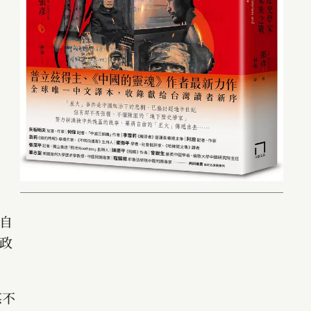
自
政
謀不