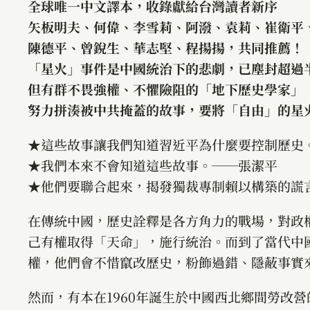
全球唯一中文譯本，收錄獻給台灣讀者新序
矢板明夫、何偉、李雪莉、阿潑、袁莉、崔衛平
陳德平、曾銳生、華志堅、程揚揚，共同推薦！
「星火」事件是中國統治下的悲劇，已塵封超過
但有群不畏強權、不懼險阻的「地下歷史學家」
努力拼湊被中共掩蓋的故事，要將「自由」的星
★這些故事讓我們知道習近平為什麼要控制歷史
★我們本來不會知道這些故事。──張潔平
★他們要聯合起來，揭發獨裁專制賴以構築的謊
在傳統中國，歷史詮釋是各方角力的戰場，對政
己有權取得「天命」，施行統治。而到了當代中
權，他們會不惜竄改歷史，粉飾過錯、隱蔽事實
然而，有本在1960年誕生於中國西北鄉間勞改