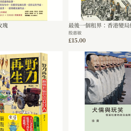
玫瑰
最後一個租界：香港變局
殷惠敏
£
15.00