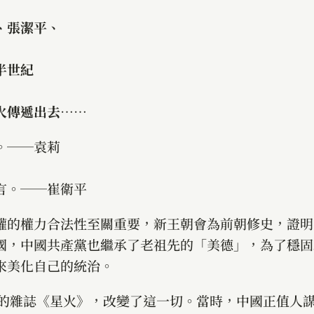
、張潔平、
半世紀
火傳遞出去……
。──袁莉
言。──崔衛平
權的權力合法性至關重要，新王朝會為前朝修史，證明
國，中國共產黨也繼承了老祖先的「美德」，為了穩固
來美化自己的統治。
營的雜誌《星火》，改變了這一切。當時，中國正值人