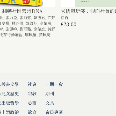
：翻轉社區營造DNA
犬儒與玩笑：假面社會的
壯,
張力亞,
張秀慈,
陳德君,
許芳
徐賁
吳亭樺,
林鼎傑,
龔紋莎,
高耀威,
£
23.00
育,
施佩吟,
劉可強,
涂菀庭,
黃舒
托育行動聯盟,
廖珮璇,
黃珮綺
人叢書
文學
社會
一期一會
行兒女
歷史
宗教
期刊
立出版
哲學
心靈
文具
書上架
政治
飲食
會員專區