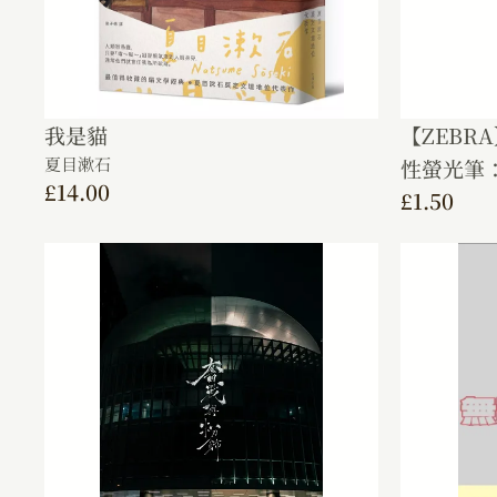
我是貓
【ZEBRA
夏目漱石
性螢光筆：
£
14.00
£
1.50