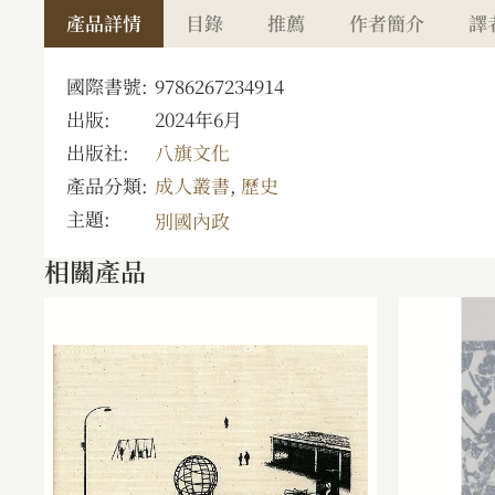
產品詳情
目錄
推薦
作者簡介
譯
國際書號:
9786267234914
出版:
2024年6月
出版社:
八旗文化
產品分類:
成人叢書
,
歷史
主題:
別國內政
相關產品