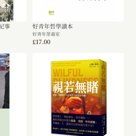
紀事
好青年哲學讀本
好青年荼毒室
£
17.00