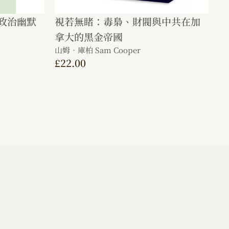
政治幽默
視若無睹：毒梟、財閥與中共在加
拿大的黑金帝國
山姆．庫柏 Sam Cooper
£
22.00