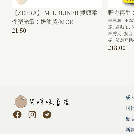
【ZEBRA】 MILDLINER 雙頭柔
野力再生
徐燕興,
王本
性螢光筆：奶油黃/MCR
瑜,
連振佑,
£
1.50
林秀芃,
劉育
楣,
部落互助
£
18.00
成
同
獨
新