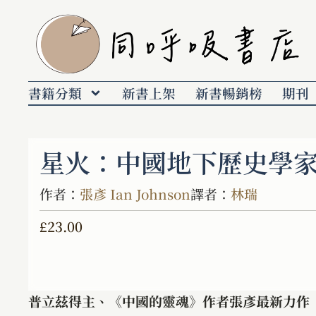
書籍分類
新書上架
新書暢銷榜
期刊
星火：中國地下歷史學
作者：
張彥 Ian Johnson
譯者：
林瑞
£
23.00
普立茲得主、《中國的靈魂》作者張彥最新力作