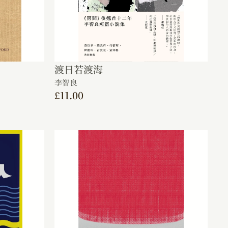
渡日若渡海
李智良
£
11.00