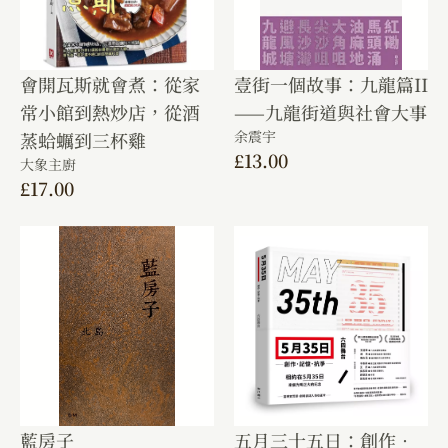
會開瓦斯就會煮：從家
壹街一個故事：九龍篇II
常小館到熱炒店，從酒
——九龍街道與社會大事
余震宇
蒸蛤蠣到三杯雞
£
13.00
大象主廚
£
17.00
藍房子
五月三十五日：創作．