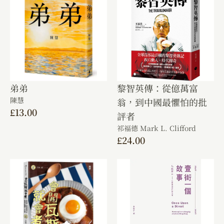
弟弟
黎智英傳：從億萬富
陳慧
翁，到中國最懼怕的批
£
13.00
評者
祁福德 Mark L. Clifford
£
24.00