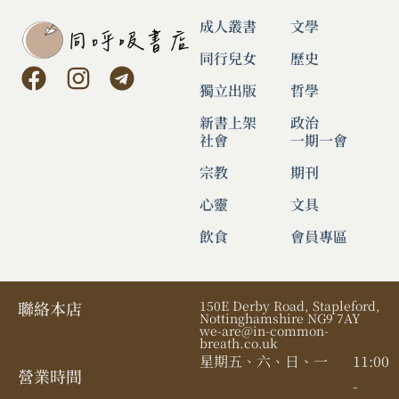
成人叢書
文學
同行兒女
歷史
獨立出版
哲學
新書上架
政治
社會
一期一會
宗教
期刊
心靈
文具
飲食
會員專區
聯絡本店
150E Derby Road, Stapleford,
Nottinghamshire NG9 7AY
we-are@in-common-
breath.co.uk
星期五、六、日、一
11:00
營業時間​
-