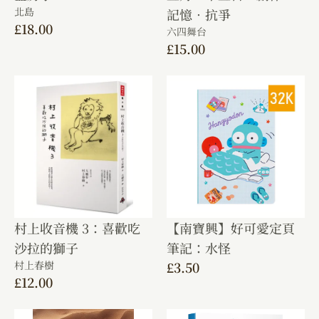
北島
記憶．抗爭
£
18.00
六四舞台
£
15.00
村上收音機 3：喜歡吃
【南寶興】好可愛定頁
沙拉的獅子
筆記：水怪
村上春樹
£
3.50
£
12.00