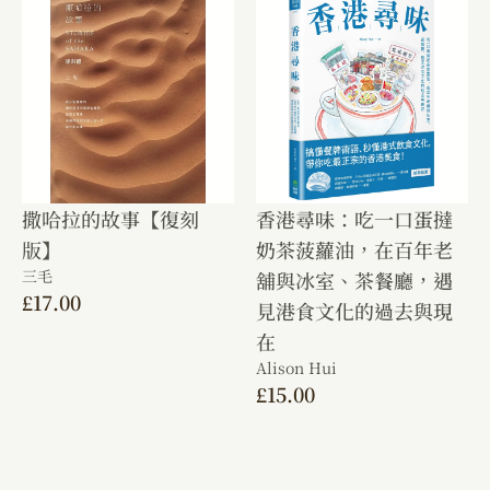
撒哈拉的故事【復刻
香港尋味：吃一口蛋撻
版】
奶茶菠蘿油，在百年老
三毛
舖與冰室、茶餐廳，遇
£
17.00
見港食文化的過去與現
在
Alison Hui
£
15.00