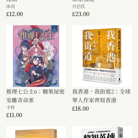
沐羽
月巴氏
£
12.00
£
23.00
推理七公主6：糖果屋密
我香港，我街道2：全球
室離奇命案
華人作家齊寫香港
卡特
£
18.00
£
11.00