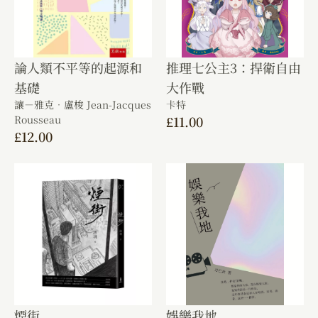
論人類不平等的起源和
推理七公主3：捍衛自由
基礎
大作戰
讓－雅克．盧梭 Jean-Jacques
卡特
Rousseau
£
11.00
£
12.00
煙街
娛樂我地