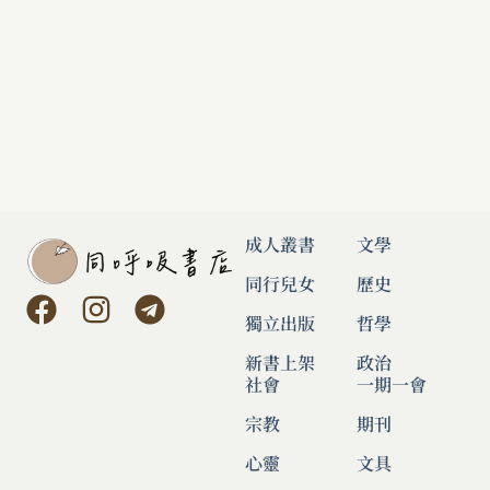
成人叢書
文學
同行兒女
歷史
獨立出版
哲學
新書上架
政治
社會
一期一會
宗教
期刊
心靈
文具