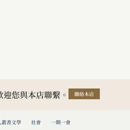
歡迎您與本店聯繫。
聯絡本店
人叢書
文學
社會
一期一會