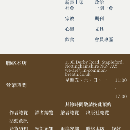
新書上架
政治
社會
一期一會
宗教
期刊
心靈
文具
飲食
會員專區
聯絡本店
150E Derby Road, Stapleford,
Nottinghamshire NG9 7AY
we-are@in-common-
breath.co.uk
星期五、六、日、一
11:00
營業時間​
-
17:00
其餘時間敬請按此預約
作者總覽
譯者總覽
繪者總覽
出版社總覽
活動資訊
送貨須知
預訂須知
退換安排
聯絡本店
條款