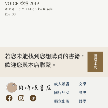
VOICE 香港 2019
キセキミチコ / Michiko Kiseki
£
59.00
若您未能找到您想購買的書籍，
聯
絡
歡迎您與本店聯繫。
本
店
成人叢書
文學
同行兒女
歷史
獨立出版
哲學